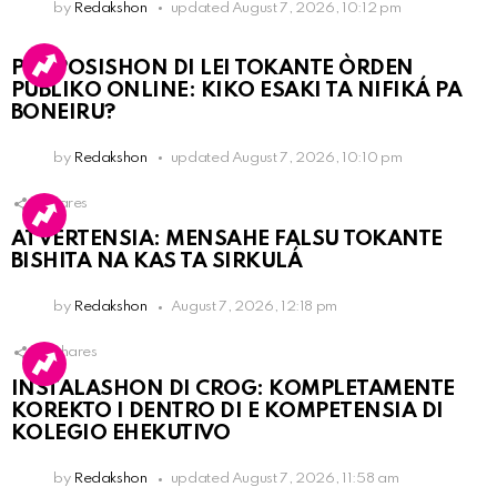
by
Redakshon
updated
August 7, 2026, 10:12 pm
PROPOSISHON DI LEI TOKANTE ÒRDEN
PÚBLIKO ONLINE: KIKO ESAKI TA NIFIKÁ PA
BONEIRU?
by
Redakshon
updated
August 7, 2026, 10:10 pm
1
Shares
ATVERTENSIA: MENSAHE FALSU TOKANTE
BISHITA NA KAS TA SIRKULÁ
by
Redakshon
August 7, 2026, 12:18 pm
16
Shares
INSTALASHON DI CROG: KOMPLETAMENTE
KOREKTO I DENTRO DI E KOMPETENSIA DI
KOLEGIO EHEKUTIVO
by
Redakshon
updated
August 7, 2026, 11:58 am