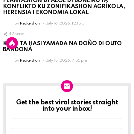
PLANTASHON DI ALOE DI BONEIRU TA
KONFLIKTO KU ZONIFIKASHON AGRÍKOLA,
HERENSIA I EKONOMIA LOKAL
by
Redakshon
July 16, 2026, 12:15 pm
4
Shares
KPCN TA HASI YAMADA NA DOÑO DI OUTO
BANDONÁ
by
Redakshon
July 15, 2026, 7:55 pm
Get the best viral stories straight
Newslett
into your inbox!
Email
address: