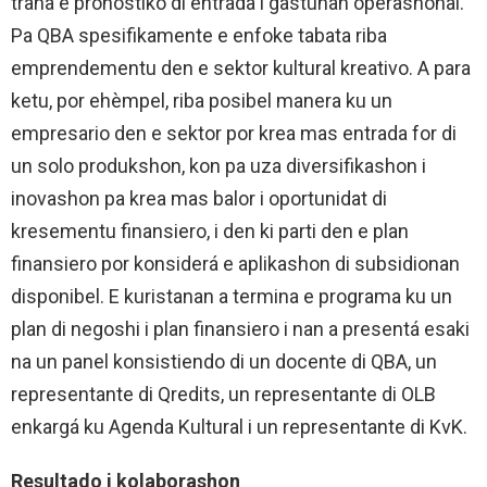
traha e pronóstiko di entrada i gastunan operashonal.
Pa QBA spesifikamente e enfoke tabata riba
emprendementu den e sektor kultural kreativo. A para
ketu, por ehèmpel, riba posibel manera ku un
empresario den e sektor por krea mas entrada for di
un solo produkshon, kon pa uza diversifikashon i
inovashon pa krea mas balor i oportunidat di
kresementu finansiero, i den ki parti den e plan
finansiero por konsiderá e aplikashon di subsidionan
disponibel. E kuristanan a termina e programa ku un
plan di negoshi i plan finansiero i nan a presentá esaki
na un panel konsistiendo di un docente di QBA, un
representante di Qredits, un representante di OLB
enkargá ku Agenda Kultural i un representante di KvK.
Resultado i kolaborashon