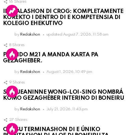
16
Shares
INSTALASHON DI CROG: KOMPLETAMENTE
KOREKTO I DENTRO DI E KOMPETENSIA DI
KOLEGIO EHEKUTIVO
by
Redakshon
updated
August 7, 2026, 11:58 am
8
Shares
PARTIDO M21 A MANDA KARTA PA
GEZAGHEBER.
by
Redakshon
August 1, 2026, 10:49 pm
9
Shares
SRA. JEANINNE WONG-LOI-SING NOMBRÁ
KOMO GEZAGHÈBER INTERINO DI BONEIRU
by
Redakshon
July 21, 2026, 11:43 pm
27
Shares
OLB SU TERMINASHON DI E ÚNIKO