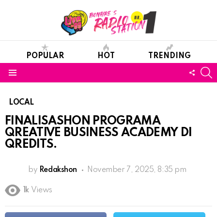
POPULAR
HOT
TRENDING
S
FOLL
Menu
US
LOCAL
FINALISASHON PROGRAMA
QREATIVE BUSINESS ACADEMY DI
QREDITS.
by
Redakshon
November 7, 2025, 8:35 pm
1k
Views