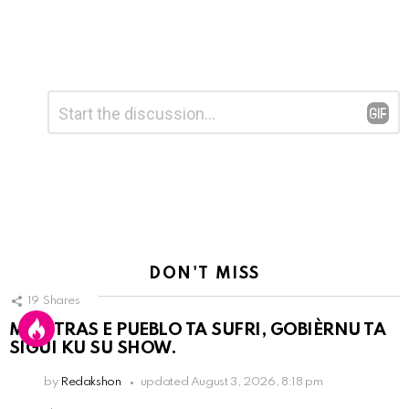
Leave
Comment
*
a
Reply
DON'T MISS
19
Shares
MIENTRAS E PUEBLO TA SUFRI, GOBIÈRNU TA
SIGUI KU SU SHOW.
by
Redakshon
updated
August 3, 2026, 8:18 pm