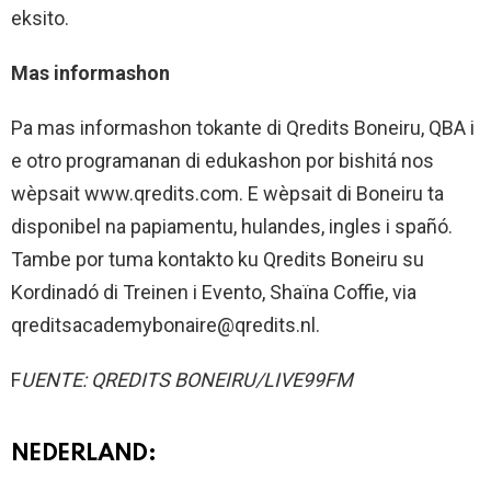
eksito.
Mas informashon
Pa mas informashon tokante di Qredits Boneiru, QBA i
e otro programanan di edukashon por bishitá nos
wèpsait www.qredits.com. E wèpsait di Boneiru ta
disponibel na papiamentu, hulandes, ingles i spañó.
Tambe por tuma kontakto ku Qredits Boneiru su
Kordinadó di Treinen i Evento, Shaïna Coffie, via
qreditsacademybonaire@qredits.nl.
F
UENTE: QREDITS BONEIRU/LIVE99FM
NEDERLAND: