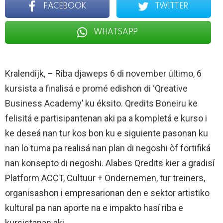
FACEBOOK
TWITTER
WHATSAPP
Kralendijk, – Riba djaweps 6 di november último, 6
kursista a finalisá e promé edishon di ‘Qreative
Business Academy’ ku éksito. Qredits Boneiru ke
felisitá e partisipantenan aki pa a kompletá e kurso i
ke deseá nan tur kos bon ku e siguiente pasonan ku
nan lo tuma pa realisá nan plan di negoshi òf fortifiká
nan konsepto di negoshi. Alabes Qredits kier a gradisí
Platform ACCT, Cultuur + Ondernemen, tur treiners,
organisashon i empresarionan den e sektor artistiko
kultural pa nan aporte na e impakto hasí riba e
kursistanan aki.