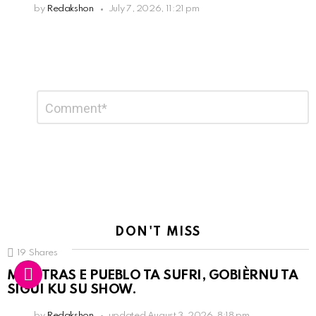
by
Redakshon
July 7, 2026, 11:21 pm
Leave
Comment
*
a
Reply
DON'T MISS
19
Shares
MIENTRAS E PUEBLO TA SUFRI, GOBIÈRNU TA
SIGUI KU SU SHOW.
by
Redakshon
updated
August 3, 2026, 8:18 pm