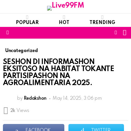
POPULAR
HOT
TRENDING
S
FOLL
Menu
US
Uncategorized
SESHON DI INFORMASHON
EKSITOSO NA HABITAT TOKANTE
PARTISIPASHON NA
AGROALIMENTARIA 2025.
by
Redakshon
May 14, 2025, 3:06 pm
2k
Views
FACEBOOK
TWITTER