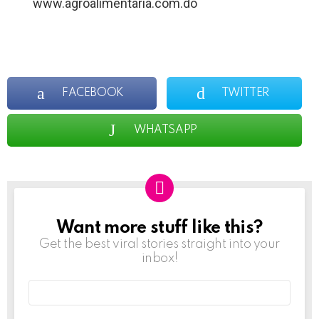
www.agroalimentaria.com.do
FACEBOOK
TWITTER
WHATSAPP
Want more stuff like this?
NEWSLETTER
Get the best viral stories straight into your
inbox!
Email
address: