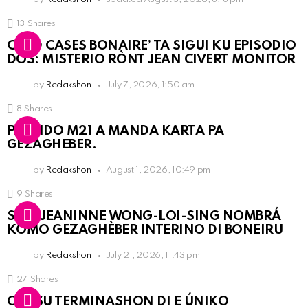
13
Shares
COLD CASES BONAIRE’ TA SIGUI KU EPISODIO
DOS: MISTERIO RÒNT JEAN CIVERT MONITOR
by
Redakshon
July 7, 2026, 1:50 am
8
Shares
PARTIDO M21 A MANDA KARTA PA
GEZAGHEBER.
by
Redakshon
August 1, 2026, 10:49 pm
9
Shares
SRA. JEANINNE WONG-LOI-SING NOMBRÁ
KOMO GEZAGHÈBER INTERINO DI BONEIRU
by
Redakshon
July 21, 2026, 11:43 pm
27
Shares
OLB SU TERMINASHON DI E ÚNIKO