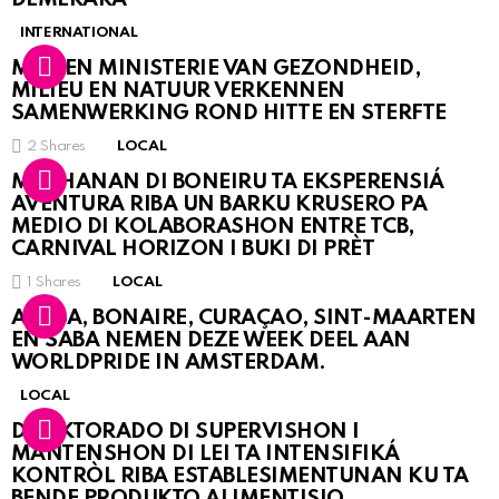
INTERNATIONAL
MDC EN MINISTERIE VAN GEZONDHEID,
MILIEU EN NATUUR VERKENNEN
SAMENWERKING ROND HITTE EN STERFTE
2
Shares
LOCAL
MUCHANAN DI BONEIRU TA EKSPERENSIÁ
AVENTURA RIBA UN BARKU KRUSERO PA
MEDIO DI KOLABORASHON ENTRE TCB,
CARNIVAL HORIZON I BUKI DI PRÈT
1
Shares
LOCAL
ARUBA, BONAIRE, CURAÇAO, SINT-MAARTEN
EN SABA NEMEN DEZE WEEK DEEL AAN
WORLDPRIDE IN AMSTERDAM.
LOCAL
DIREKTORADO DI SUPERVISHON I
MANTENSHON DI LEI TA INTENSIFIKÁ
KONTRÒL RIBA ESTABLESIMENTUNAN KU TA
BENDE PRODUKTO ALIMENTISIO