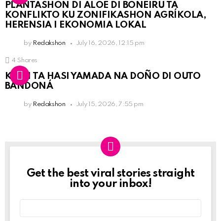
PLANTASHON DI ALOE DI BONEIRU TA
KONFLIKTO KU ZONIFIKASHON AGRÍKOLA,
HERENSIA I EKONOMIA LOKAL
by
Redakshon
July 16, 2026, 12:15 pm
4
Shares
KPCN TA HASI YAMADA NA DOÑO DI OUTO
BANDONÁ
by
Redakshon
July 15, 2026, 7:55 pm
Get the best viral stories straight
Newslett
into your inbox!
Email
address: