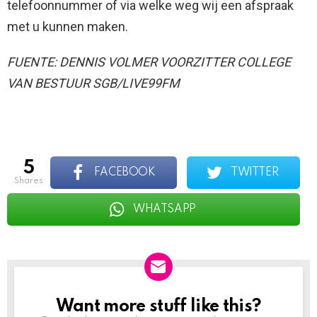
telefoonnummer of via welke weg wij een afspraak
met u kunnen maken.
FUENTE: DENNIS VOLMER VOORZITTER COLLEGE
VAN BESTUUR SGB/LIVE99FM
5
FACEBOOK
TWITTER
shares
WHATSAPP
Want more stuff like this?
NEWSLETTER