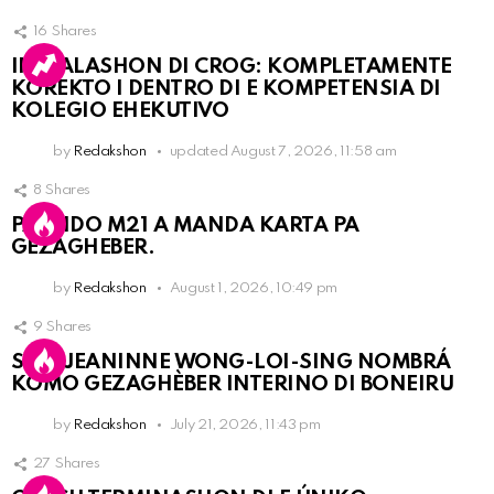
16
Shares
INSTALASHON DI CROG: KOMPLETAMENTE
KOREKTO I DENTRO DI E KOMPETENSIA DI
KOLEGIO EHEKUTIVO
by
Redakshon
updated
August 7, 2026, 11:58 am
8
Shares
PARTIDO M21 A MANDA KARTA PA
GEZAGHEBER.
by
Redakshon
August 1, 2026, 10:49 pm
9
Shares
SRA. JEANINNE WONG-LOI-SING NOMBRÁ
KOMO GEZAGHÈBER INTERINO DI BONEIRU
by
Redakshon
July 21, 2026, 11:43 pm
27
Shares