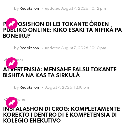
by
Redakshon
updated
August 7, 2026, 10:12 pm
PROPOSISHON DI LEI TOKANTE ÒRDEN
PÚBLIKO ONLINE: KIKO ESAKI TA NIFIKÁ PA
BONEIRU?
by
Redakshon
updated
August 7, 2026, 10:10 pm
1
Shares
ATVERTENSIA: MENSAHE FALSU TOKANTE
BISHITA NA KAS TA SIRKULÁ
by
Redakshon
August 7, 2026, 12:18 pm
16
Shares
INSTALASHON DI CROG: KOMPLETAMENTE
KOREKTO I DENTRO DI E KOMPETENSIA DI
KOLEGIO EHEKUTIVO