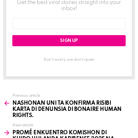
Get the best viral stories straight into your
inbox!
Email
address:
Don't worry, we don't spam
Previous article
See
NASHONAN UNI TA KONFIRMA RISIBI
more
KARTA DI DENUNSIA DI BONAIRE HUMAN
RIGHTS.
Next article
PROMÉ ENKUENTRO KOMISHON DI