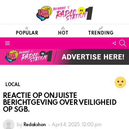
POPULAR
HOT
TRENDING
S
FOLL
Menu
US
LOCAL
REACTIE OP ONJUISTE
BERICHTGEVING OVER VEILIGHEID
OP SGB.
by
Redakshon
April 4, 2025, 12:00 pm