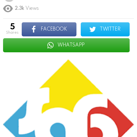
2.3k
Views
5
FACEBOOK
TWITTER
shares
WHATSAPP