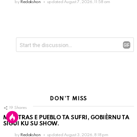
by
Redakshon
updated
August 7, 2026, 11:58 am
Leave
Comment
*
a
Reply
DON'T MISS
19
Shares
MIENTRAS E PUEBLO TA SUFRI, GOBIÈRNU TA
SIGUI KU SU SHOW.
by
Redakshon
updated
August 3, 2026, 8:18 pm