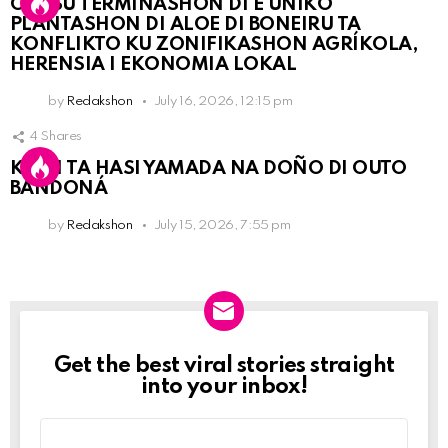
OLB SU TERMINASHON DI E ÚNIKO
PLANTASHON DI ALOE DI BONEIRU TA
KONFLIKTO KU ZONIFIKASHON AGRÍKOLA,
HERENSIA I EKONOMIA LOKAL
by
Redakshon
July 16, 2026, 12:15 pm
4
Shares
KPCN TA HASI YAMADA NA DOÑO DI OUTO
BANDONÁ
by
Redakshon
July 15, 2026, 7:55 pm
Get the best viral stories straight
Newslett
into your inbox!
Email
address: