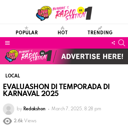
POPULAR
HOT
TRENDING
S
FOLL
Menu
US
LOCAL
EVALUASHON DI TEMPORADA DI
KARNAVAL 2025
by
Redakshon
March 7, 2025, 8:28 pm
2.6k
Views