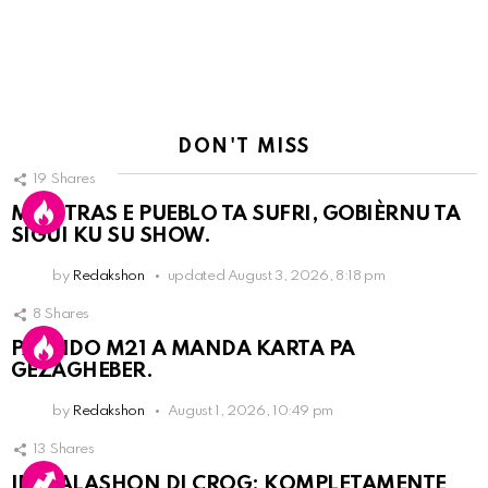
DON'T MISS
19
Shares
MIENTRAS E PUEBLO TA SUFRI, GOBIÈRNU TA
SIGUI KU SU SHOW.
by
Redakshon
updated
August 3, 2026, 8:18 pm
8
Shares
PARTIDO M21 A MANDA KARTA PA
GEZAGHEBER.
by
Redakshon
August 1, 2026, 10:49 pm
13
Shares
INSTALASHON DI CROG: KOMPLETAMENTE