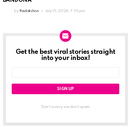
BANDONÁ
by
Redakshon
July 15, 2026, 7:55 pm
Get the best viral stories straight
Newslett
into your inbox!
Email
address:
Don't worry, we don't spam