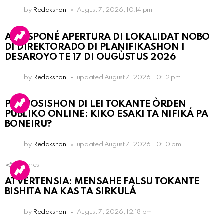
by
Redakshon
August 7, 2026, 10:14 pm
A POSPONÉ APERTURA DI LOKALIDAT NOBO
DI DIREKTORADO DI PLANIFIKASHON I
DESAROYO TE 17 DI OUGÙSTUS 2026
by
Redakshon
updated
August 7, 2026, 10:12 pm
PROPOSISHON DI LEI TOKANTE ÒRDEN
PÚBLIKO ONLINE: KIKO ESAKI TA NIFIKÁ PA
BONEIRU?
by
Redakshon
updated
August 7, 2026, 10:10 pm
1
Shares
ATVERTENSIA: MENSAHE FALSU TOKANTE
BISHITA NA KAS TA SIRKULÁ
by
Redakshon
August 7, 2026, 12:18 pm