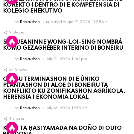
KOREKTO I DENTRO DI E KOMPETENSIA DI
KOLEGIO EHEKUTIVO
by
Redakshon
updated
August 7, 2026, 11:58 am
9
Shares
SRA. JEANINNE WONG-LOI-SING NOMBRÁ
KOMO GEZAGHÈBER INTERINO DI BONEIRU
by
Redakshon
July 21, 2026, 11:43 pm
27
Shares
OLB SU TERMINASHON DI E ÚNIKO
PLANTASHON DI ALOE DI BONEIRU TA
KONFLIKTO KU ZONIFIKASHON AGRÍKOLA,
HERENSIA I EKONOMIA LOKAL
by
Redakshon
July 16, 2026, 12:15 pm
4
Shares
KPCN TA HASI YAMADA NA DOÑO DI OUTO