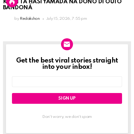
KPCN TA HASI YAMADA NA DOÑO DI OUTO
BANDONÁ
by
Redakshon
July 15, 2026, 7:55 pm
Get the best viral stories straight
Newslett
into your inbox!
Email
address:
Don't worry, we don't spam