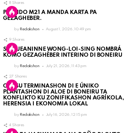
8
Shares
PARTIDO M21 A MANDA KARTA PA
GEZAGHEBER.
by
Redakshon
August 1, 2026, 10:49 pm
9
Shares
SRA. JEANINNE WONG-LOI-SING NOMBRÁ
KOMO GEZAGHÈBER INTERINO DI BONEIRU
by
Redakshon
July 21, 2026, 11:43 pm
27
Shares
OLB SU TERMINASHON DI E ÚNIKO
PLANTASHON DI ALOE DI BONEIRU TA
KONFLIKTO KU ZONIFIKASHON AGRÍKOLA,
HERENSIA I EKONOMIA LOKAL
by
Redakshon
July 16, 2026, 12:15 pm
4
Shares