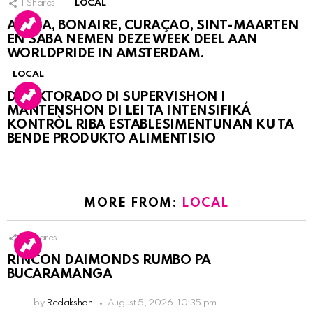
1
Shares
LOCAL
ARUBA, BONAIRE, CURAÇAO, SINT-MAARTEN
EN SABA NEMEN DEZE WEEK DEEL AAN
WORLDPRIDE IN AMSTERDAM.
LOCAL
DIREKTORADO DI SUPERVISHON I
MANTENSHON DI LEI TA INTENSIFIKÁ
KONTRÒL RIBA ESTABLESIMENTUNAN KU TA
BENDE PRODUKTO ALIMENTISIO
MORE FROM:
LOCAL
3
Shares
RINCON DAIMONDS RUMBO PA
BUCARAMANGA
by
Redakshon
August 5, 2026, 10:35 pm