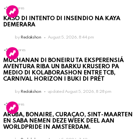
1
Shares
KASO DI INTENTO DI INSENDIO NA KAYA
DEMERARA
by
Redakshon
August 5, 2026, 8:44 pm
2
Shares
MUCHANAN DI BONEIRU TA EKSPERENSIÁ
AVENTURA RIBA UN BARKU KRUSERO PA
MEDIO DI KOLABORASHON ENTRE TCB,
CARNIVAL HORIZON I BUKI DI PRÈT
by
Redakshon
updated
August 5, 2026, 8:28 pm
1
Shares
ARUBA, BONAIRE, CURAÇAO, SINT-MAARTEN
EN SABA NEMEN DEZE WEEK DEEL AAN
WORLDPRIDE IN AMSTERDAM.