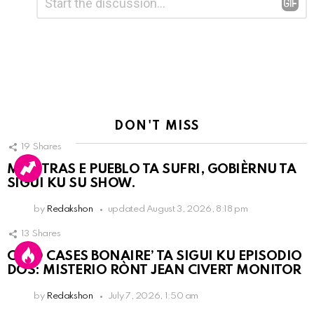
*
a
Reply
DON'T MISS
19
Shares
MIENTRAS E PUEBLO TA SUFRI, GOBIÈRNU TA
SIGUI KU SU SHOW.
by
Redakshon
updated
August 3, 2026, 8:18 pm
13
Shares
COLD CASES BONAIRE’ TA SIGUI KU EPISODIO
DOS: MISTERIO RÒNT JEAN CIVERT MONITOR
by
Redakshon
July 7, 2026, 1:50 am