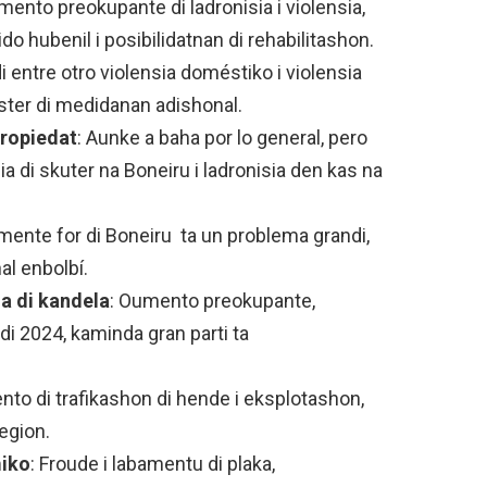
mento preokupante di ladronisia i violensia,
do hubenil i posibilidatnan di rehabilitashon.
 entre otro violensia doméstiko i violensia
ster di medidanan adishonal.
propiedat
: Aunke a baha por lo general, pero
a di skuter na Boneiru i ladronisia den kas na
lmente for di Boneiru ta un problema grandi,
nal enbolbí.
a di kandela
: Oumento preokupante,
di 2024, kaminda gran parti ta
nto di trafikashon di hende i eksplotashon,
region.
miko
: Froude i labamentu di plaka,