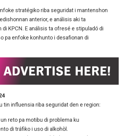
nfoke stratégiko riba seguridat i mantenshon
edishonnan anterior, e análisis aki ta
i KPCN. E análisis ta ofresé e stipuladó di
o pa enfoke konhunto i desafionan di
24
 tin influensia riba seguridat den e region:
a un reto pa motibu di problema ku
 di tráfiko i uso di alkohòl.