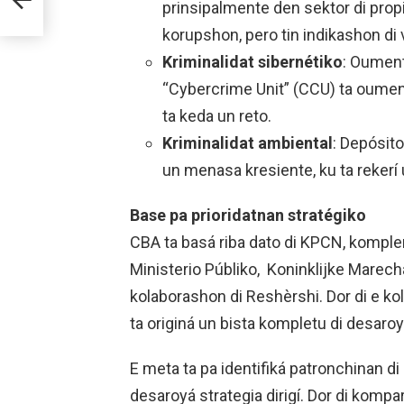
prinsipalmente den sektor di prop
korupshon, pero tin indikashon di v
Kriminalidat sibernétiko
: Oumento
“Cybercrime Unit” (CCU) ta oume
ta keda un reto.
Kriminalidat ambiental
: Depósito
un menasa kresiente, ku ta reker
Base pa prioridatnan stratégiko
CBA ta basá riba dato di KPCN, komple
Ministerio Públiko, Koninklijke Marech
kolaborashon di Reshèrshi. Dor di e k
ta originá un bista kompletu di desaroy
E meta ta pa identifiká patronchinan di
desaroyá strategia dirigí. Dor di kompa