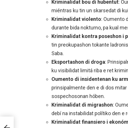
Kriminalidat bou di hubentut
: Ou
miéntras ku tin un skarsedat di kui
Kriminalidat violento
: Oumento di
durante bida nokturno, pa kual me
Kriminalidat kontra poseshon i 
tin preokupashon tokante ladronisi
Saba.
Eksportashon di droga
: Prinsipa
ku visibilidat limitá riba e ret krimi
Oumento di insidentenan ku arm
prinsipalmente den e di dos mitar 
sospechosonan hóben.
Kriminalidat di migrashon
: Oume
debí na instabilidat polítiko den e 
Kriminalidat finansiero i ekonó