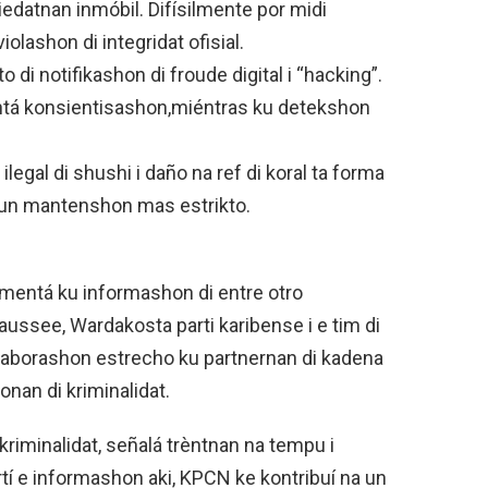
iedatnan inmóbil. Difísilmente por midi
iolashon di integridat ofisial.
 di notifikashon di froude digital i “hacking”.
ntá konsientisashon,miéntras ku detekshon
 ilegal di shushi i daño na ref di koral ta forma
í un mantenshon mas estrikto.
mentá ku informashon di entre otro
aussee, Wardakosta parti karibense i e tim di
olaborashon estrecho ku partnernan di kadena
onan di kriminalidat.
 kriminalidat, señalá trèntnan na tempu i
rtí e informashon aki, KPCN ke kontribuí na un