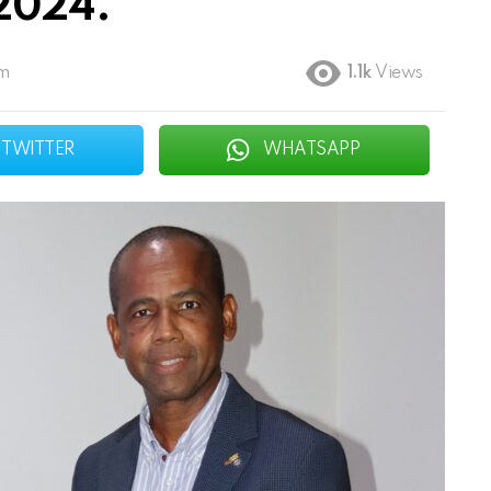
2024.
pm
1.1k
Views
TWITTER
WHATSAPP