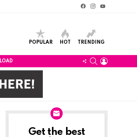
facebook
instagram
youtube
POPULAR
HOT
TRENDING
SEARCH
LOGIN
FOLLOW
LOAD
US
Get the best
Newslett