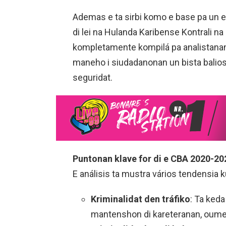
Ademas e ta sirbi komo e base pa un e
di lei na Hulanda Karibense Kontrali na 
kompletamente kompilá pa analistanan d
maneho i siudadanonan un bista balios
seguridat.
Puntonan klave for di e CBA 2020-20
E análisis ta mustra vários tendensia ku
Kriminalidat den tráfiko
: Ta ked
mantenshon di kareteranan, oumento