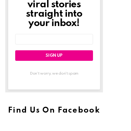
viral stories
straight into
your inbox!
Email
address:
Don't worry, we don't spam
Find Us On Facebook