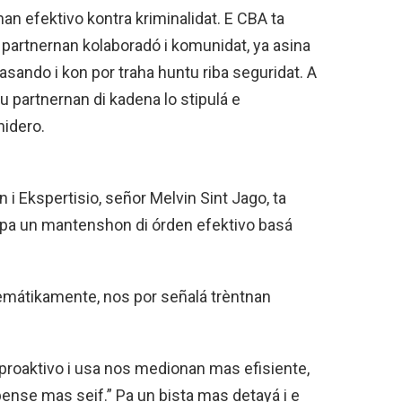
an efektivo kontra kriminalidat. E CBA ta
, partnernan kolaboradó i komunidat, ya asina
sando i kon por traha huntu riba seguridat. A
 partnernan di kadena lo stipulá e
nidero.
i Ekspertisio, señor Melvin Sint Jago, ta
ki pa un mantenshon di órden efektivo basá
stemátikamente, nos por señalá trèntnan
 proaktivo i usa nos medionan mas efisiente,
bense mas seif.” Pa un bista mas detayá i e