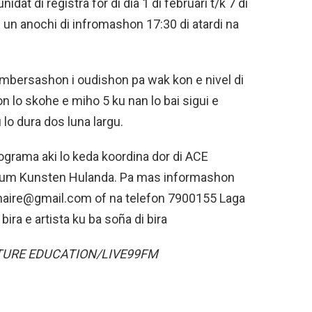
dat di registra for di dia 1 di februari t/k 7 di
tin un anochi di infromashon 17:30 di atardi na
kombersashon i oudishon pa wak kon e nivel di
n lo skohe e miho 5 ku nan lo bai sigui e
 lo dura dos luna largu.
rograma aki lo keda koordina dor di ACE
odium Kunsten Hulanda. Pa mas informashon
onaire@gmail.com of na telefon 7900155 Laga
bira e artista ku ba soña di bira
TURE EDUCATION/LIVE99FM