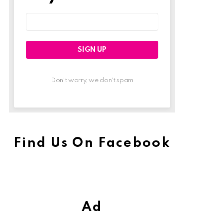
Email
address:
Don't worry, we don't spam
Find Us On Facebook
Ad