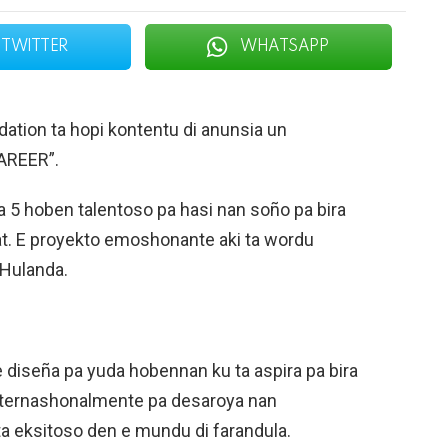
TWITTER
WHATSAPP
dation ta hopi kontentu di anunsia un
CAREER”.
da 5 hoben talentoso pa hasi nan soño pa bira
dat. E proyekto emoshonante aki ta wordu
 Hulanda.
 diseña pa yuda hobennan ku ta aspira pa bira
 internashonalmente pa desaroya nan
 ta eksitoso den e mundu di farandula.