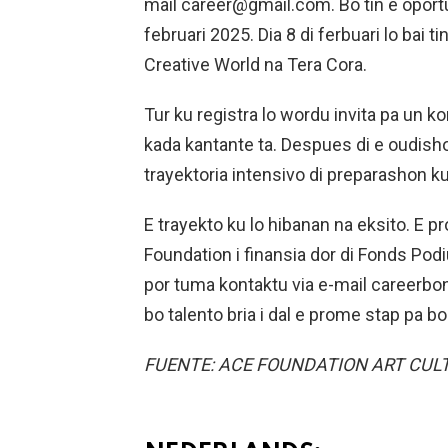
mail career@gmail.com. Bo tin e oportuni
februari 2025. Dia 8 di ferbuari lo bai 
Creative World na Tera Cora.
Tur ku registra lo wordu invita pa un 
kada kantante ta. Despues di e oudisho
trayektoria intensivo di preparashon ku
E trayekto ku lo hibanan na eksito. E p
Foundation i finansia dor di Fonds P
por tuma kontaktu via e-mail careerb
bo talento bria i dal e prome stap pa bo 
FUENTE: ACE FOUNDATION ART CUL