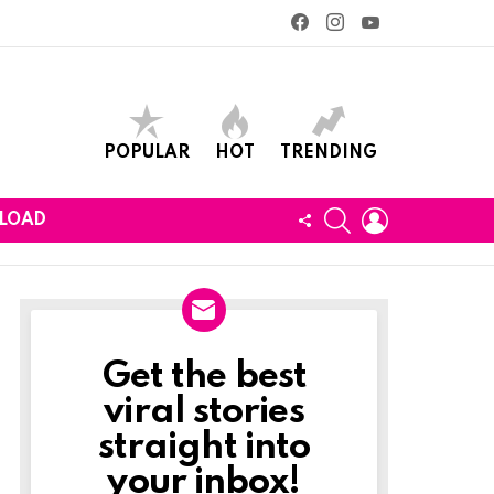
facebook
instagram
youtube
POPULAR
HOT
TRENDING
SEARCH
LOGIN
FOLLOW
LOAD
US
Get the best
Newslett
viral stories
straight into
your inbox!