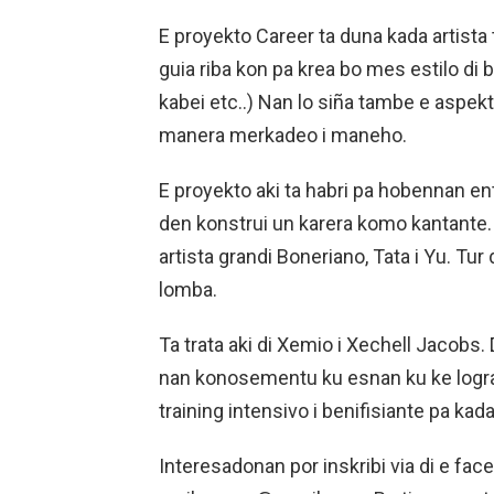
E proyekto Career ta duna kada artista 
guia riba kon pa krea bo mes estilo di 
kabei etc..) Nan lo siña tambe e aspek
manera merkadeo i maneho.
E proyekto aki ta habri pa hobennan en
den konstrui un karera komo kantante. 
artista grandi Boneriano, Tata i Yu. Tur
lomba.
Ta trata aki di Xemio i Xechell Jacobs
nan konosementu ku esnan ku ke logra
training intensivo i benifisiante pa kada
Interesadonan por inskribi via di e fa