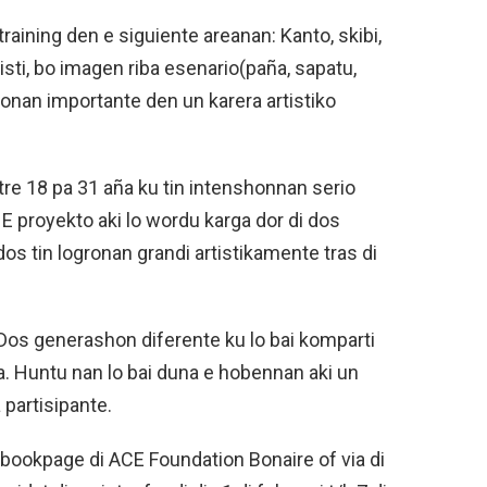
training den e siguiente areanan: Kanto, skibi,
bisti, bo imagen riba esenario(paña, sapatu,
tonan importante den un karera artistiko
tre 18 pa 31 aña ku tin intenshonnan serio
E proyekto aki lo wordu karga dor di dos
 dos tin logronan grandi artistikamente tras di
. Dos generashon diferente ku lo bai komparti
. Huntu nan lo bai duna e hobennan aki un
 partisipante.
cebookpage di ACE Foundation Bonaire of via di