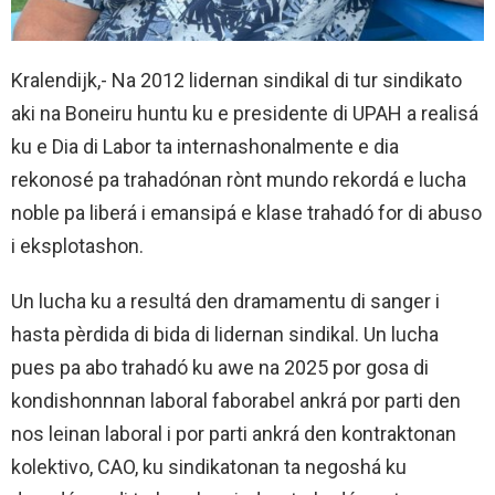
Kralendijk,- Na 2012 lidernan sindikal di tur sindikato
aki na Boneiru huntu ku e presidente di UPAH a realisá
ku e Dia di Labor ta internashonalmente e dia
rekonosé pa trahadónan rònt mundo rekordá e lucha
noble pa liberá i emansipá e klase trahadó for di abuso
i eksplotashon.
Un lucha ku a resultá den dramamentu di sanger i
hasta pèrdida di bida di lidernan sindikal. Un lucha
pues pa abo trahadó ku awe na 2025 por gosa di
kondishonnnan laboral faborabel ankrá por parti den
nos leinan laboral i por parti ankrá den kontraktonan
kolektivo, CAO, ku sindikatonan ta negoshá ku