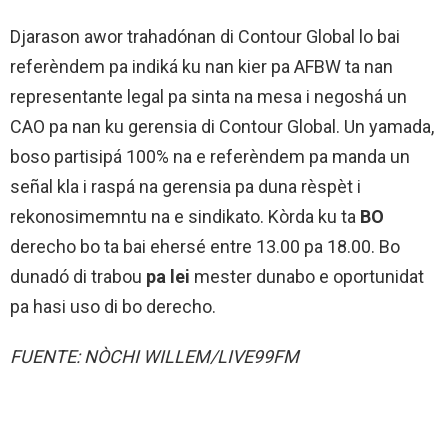
Djarason awor trahadónan di Contour Global lo bai
referèndem pa indiká ku nan kier pa AFBW ta nan
representante legal pa sinta na mesa i negoshá un
CAO pa nan ku gerensia di Contour Global. Un yamada,
boso partisipá 100% na e referèndem pa manda un
señal kla i raspá na gerensia pa duna rèspèt i
rekonosimemntu na e sindikato. Kòrda ku ta
BO
derecho bo ta bai ehersé entre 13.00 pa 18.00. Bo
dunadó di trabou
pa lei
mester dunabo e oportunidat
pa hasi uso di bo derecho.
FUENTE:
NÒCHI WILLEM
/LIVE99FM