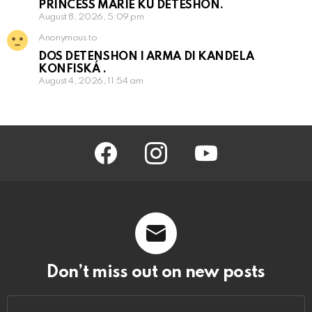
PRINCESS MARIE KU DETESHON.
August 8, 2026, 5:09 pm
Anonymous to
DOS DETENSHON I ARMA DI KANDELA
KONFISKÁ .
August 4, 2026, 11:54 am
facebook
instagram
youtube
Don’t miss out on new posts
Email
address: