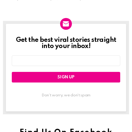
Get the best viral stories straight
Newslett
into your inbox!
Email
address:
Don't worry, we don't spam