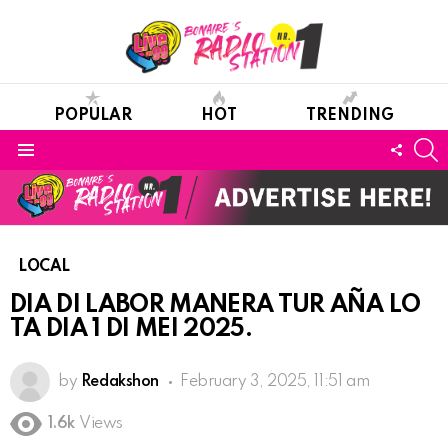
POPULAR
HOT
TRENDING
S
FOLL
Menu
US
LOCAL
DIA DI LABOR MANERA TUR AÑA LO
TA DIA 1 DI MEI 2025.
by
Redakshon
February 3, 2025, 11:51 am
1.6k
Views