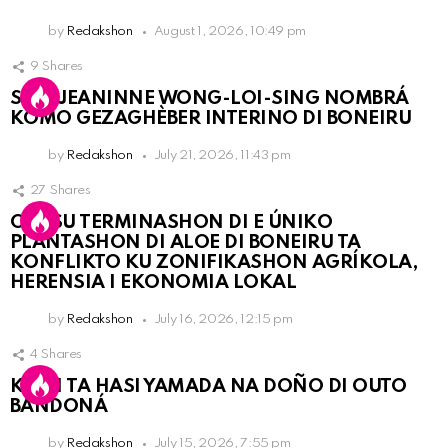
by
Redakshon
August 1, 2026, 10:49 pm
9
Shares
SRA. JEANINNE WONG-LOI-SING NOMBRÁ
KOMO GEZAGHÈBER INTERINO DI BONEIRU
by
Redakshon
July 21, 2026, 11:43 pm
27
Shares
OLB SU TERMINASHON DI E ÚNIKO
PLANTASHON DI ALOE DI BONEIRU TA
KONFLIKTO KU ZONIFIKASHON AGRÍKOLA,
HERENSIA I EKONOMIA LOKAL
by
Redakshon
July 16, 2026, 12:15 pm
4
Shares
KPCN TA HASI YAMADA NA DOÑO DI OUTO
BANDONÁ
by
Redakshon
July 15, 2026, 7:55 pm