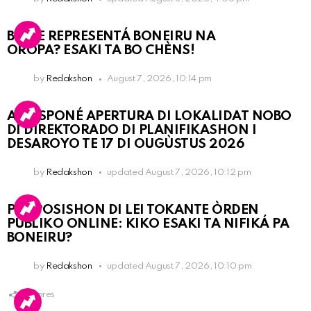
BO KE REPRESENTÁ BONEIRU NA
OROPA? ESAKI TA BO CHÈNS!
by
Redakshon
August 7, 2026, 10:14 pm
A POSPONÉ APERTURA DI LOKALIDAT NOBO
DI DIREKTORADO DI PLANIFIKASHON I
DESAROYO TE 17 DI OUGÙSTUS 2026
by
Redakshon
updated
August 7, 2026, 10:12 pm
PROPOSISHON DI LEI TOKANTE ÒRDEN
PÚBLIKO ONLINE: KIKO ESAKI TA NIFIKÁ PA
BONEIRU?
by
Redakshon
updated
August 7, 2026, 10:10 pm
1
Shares