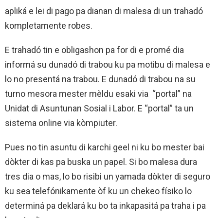
apliká e lei di pago pa dianan di malesa di un trahadó
kompletamente robes.
E trahadó tin e obligashon pa for di e promé dia
informá su dunadó di trabou ku pa motibu di malesa e
lo no presentá na trabou. E dunadó di trabou na su
turno mesora mester mèldu esaki via “portal” na
Unidat di Asuntunan Sosial i Labor. E “portal” ta un
sistema online via kòmpiuter.
Pues no tin asuntu di karchi geel ni ku bo mester bai
dòkter di kas pa buska un papel. Si bo malesa dura
tres dia o mas, lo bo risibi un yamada dòkter di seguro
ku sea telefónikamente òf ku un chekeo físiko lo
determiná pa deklará ku bo ta inkapasitá pa traha i pa