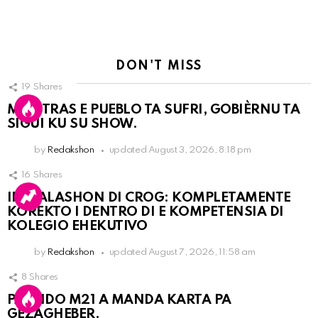
DON'T MISS
19
Shares
MIENTRAS E PUEBLO TA SUFRI, GOBIÈRNU TA
SIGUI KU SU SHOW.
by
Redakshon
updated
August 3, 2026, 8:18 pm
16
Shares
INSTALASHON DI CROG: KOMPLETAMENTE
KOREKTO I DENTRO DI E KOMPETENSIA DI
KOLEGIO EHEKUTIVO
by
Redakshon
updated
August 7, 2026, 11:58 am
8
Shares
PARTIDO M21 A MANDA KARTA PA
GEZAGHEBER.