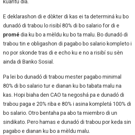
kuantu dia.
E deklarashon di e dòkter di kas ei ta determiná ku bo
dunadó di trabou lo risibí 80% di bo salario for di e
promé
dia ku bo a mèldu ku bo ta malu. Bo dunadó di
trabou tin e obligashon di pagabo bo salario kompleto i
no por skonde tras di e echo ku e no a risibí su sèn
ainda di Banko Sosial.
Pa lei bo dunadó di trabou mester pagabo minimal
80% di bo salario tur e dianan ku bo tabata malu na
kas. Hopi biaha den CAO ta negoshá pa e dunadó di
trabou paga e 20% riba e 80% i asina kompletá 100% di
bo salario. Otro bentaha pa abo ta miembro di un
sindikato. Pero hamas e dunadó di trabou por keda sin
pagabo e dianan ku bo a mèldu malu.