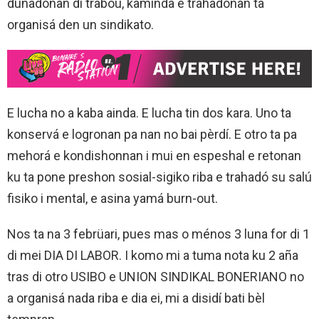
dunadónan di trabou, kaminda e trahadónan ta
organisá den un sindikato.
E lucha no a kaba ainda. E lucha tin dos kara. Uno ta
konservá e logronan pa nan no bai pèrdí. E otro ta pa
mehorá e kondishonnan i mui en espeshal e retonan
ku ta pone preshon sosial-sigiko riba e trahadó su salú
fisiko i mental, e asina yamá burn-out.
Nos ta na 3 febrüari, pues mas o ménos 3 luna for di 1
di mei DIA DI LABOR. I komo mi a tuma nota ku 2 aña
tras di otro USIBO e UNION SINDIKAL BONERIANO no
a organisá nada riba e dia ei, mi a disidí bati bèl