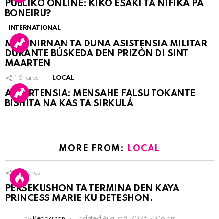
PÚBLIKO ONLINE: KIKO ESAKI TA NIFIKÁ PA
BONEIRU?
INTERNATIONAL
MARINIRNAN TA DUNA ASISTENSIA MILITAR
DURANTE BÚSKEDA DEN PRIZÒN DI SINT
MAARTEN
1
Shares
LOCAL
ATVERTENSIA: MENSAHE FALSU TOKANTE
BISHITA NA KAS TA SIRKULÁ
MORE FROM:
LOCAL
8
Shares
PERSEKUSHON TA TERMINA DEN KAYA
PRINCESS MARIE KU DETESHON.
by
Redakshon
updated
August 8, 2026, 4:06 pm