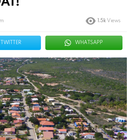
DAT!
pm
1.5k
Views
TWITTER
WHATSAPP