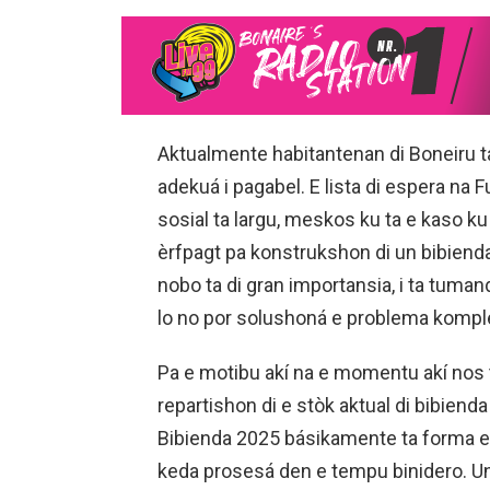
Aktualmente habitantenan di Boneiru ta
adekuá i pagabel. E lista di espera na
sosial ta largu, meskos ku ta e kaso ku
èrfpagt pa konstrukshon di un bibienda
nobo ta di gran importansia, i ta tuma
lo no por solushoná e problema komp
Pa e motibu akí na e momentu akí nos 
repartishon di e stòk aktual di bibiend
Bibienda 2025 básikamente ta forma 
keda prosesá den e tempu binidero. Un