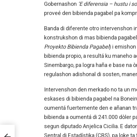
Gobernashon
‘E diferensia – hustu i s
proveé den bibienda pagabel pa kompra 
Banda di diferente otro intervenshon 
konstrukshon di mas bibienda pagabel 
Proyekto Bibienda Pagabel
) i emishon
bibienda propio, a resultá ku maneho a
Sinembargo, pa logra haña e base na 
regulashon adishonal di sosten, manera
Intervenshon den merkado no ta un me
eskases di bibienda pagabel na Boneir
oumentá fuertemente den e añanan tras
bibienda a oumentá di 241.000 dòler p
segun diputado Anjelica Cicilia. E dato
O DI
Sentral di Estadístika (CBS), pa loke t