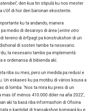
ostenibel’,
den kua tin stipulá ku nos mester
i/òf di hür den barionan eksistente.
importante ku ta andando, manera
pa medio di desaroyo di área (
entre otro
 di tereno di èrfpagt pa konstrukshon di un
dishonal di sosten tambe ta nesesario.
òrdu, ta nesesario tambe pa implementá
 e ordenansa di bibienda akí.
ta riba su mes, pero un medida pa redusí e
u. Un eskases ku pa motibu di vários kousa a
 di lomba. ‘Nos ta mira ku preis di un
a mas òf ménos 410.000 dòler na aña 2022’,
nan akí ta basá riba informashon di Ofisina
a trata e kantidat di transakshon kompará ku e