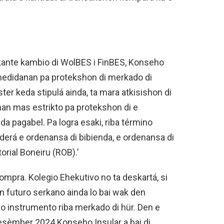
okante kambio di WolBES i FinBES, Konseho
e medidanan pa protekshon di merkado di
ter keda stipulá ainda, ta mara atkisishon di
nan mas estrikto pa protekshon di e
nda pagabel. Pa logra esaki, riba término
siderá e ordenansa di bibienda, e ordenansa di
orial Boneiru (ROB).’
mpra. Kolegio Ehekutivo no ta deskartá, si
en futuro serkano ainda lo bai wak den
o instrumento riba merkado di hür. Den e
desèmber 2024 Konseho Insular a bai di