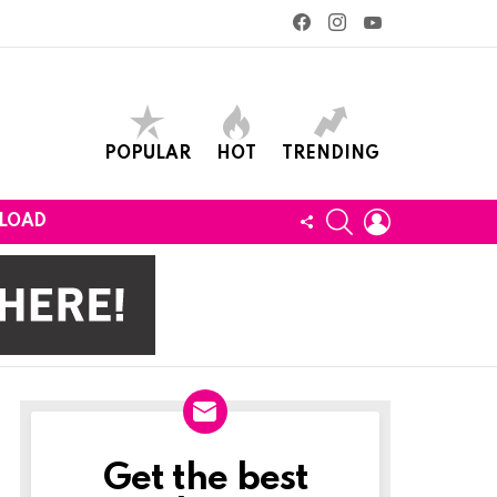
facebook
instagram
youtube
POPULAR
HOT
TRENDING
SEARCH
LOGIN
FOLLOW
LOAD
US
Get the best
Newslett