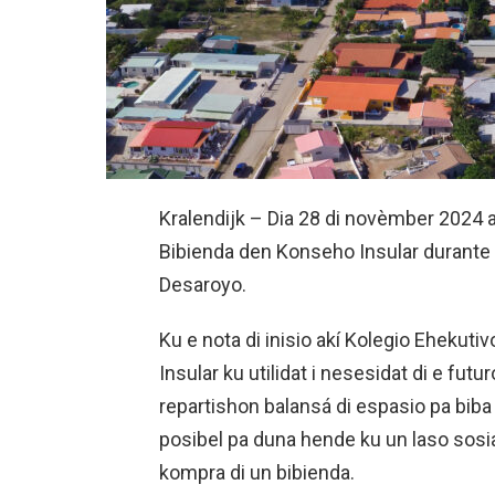
Kralendijk – Dia 28 di novèmber 2024 a
Bibienda den Konseho Insular durante 
Desaroyo.
Ku e nota di inisio akí Kolegio Ehekut
Insular ku utilidat i nesesidat di e fut
repartishon balansá di espasio pa biba 
posibel pa duna hende ku un laso sosi
kompra di un bibienda.