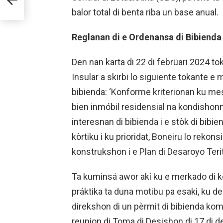
balor total di benta riba un base anual.
Reglanan di e Ordenansa di Bibienda
Den nan karta di 22 di febrüari 2024 t
Insular a skirbi lo siguiente tokante 
bibienda: ‘Konforme kriterionan ku mes
bien inmóbil residensial na kondishon
interesnan di bibienda i e stòk di bibie
kòrtiku i ku prioridat, Boneiru lo rekon
konstrukshon i e Plan di Desaroyo Terit
Ta kuminsá awor akí ku e merkado di ko
práktika ta duna motibu pa esaki, ku d
direkshon di un pèrmit di bibienda kom
reunion di Toma di Desishon di 17 di 