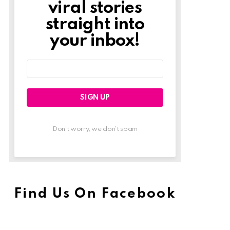
viral stories
straight into
your inbox!
Email
address:
Don't worry, we don't spam
Find Us On Facebook