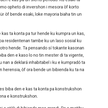
omo opheto di invershon i mesora òf korto
r òf bende esaki, loke mayoria biaha tin un
 kas ta konta pa tur hende ku kumpra un kas,
 pa residentenan tambe ku un laso sosial ku
 otro hende. Ta pensando sí tokante kasonan
a den e kaso lo no tin mester di ta vigente,
 nan a deklará inhabitabel i ku e kumpradó ta
n herensia, òf ora bende un bibienda ku ta na
es biba den e kas ta konta pa konstrukshon
frena e konstrukshon.