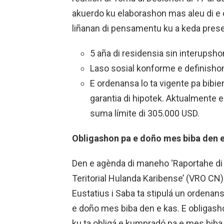
akuerdo ku elaborashon mas aleu di e
liñanan di pensamentu ku a keda pres
5 aña di residensia sin interupsho
Laso sosial konforme e definishon 
E ordenansa lo ta vigente pa bibie
garantia di hipotek. Aktualmente e
suma límite di 305.000 USD.
Obligashon pa e doño mes biba den 
Den e agènda di maneho ‘Raportahe di
Teritorial Hulanda Karibense’ (VRO CN) 
Eustatius i Saba ta stipulá un ordenan
e doño mes biba den e kas. E obligash
ku ta obligá e kumpradó pa e mes biba 