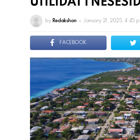
UTILIDAT I NESESI
by
Redakshon
January 21, 2025, 4:45 
FACEBOOK