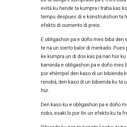
evitá ku hende ta kumpra i traha kas k
tempu despues di e konstrukshon ta hü
efekto di oumento di preis.
E obligashon pa e doño mes biba den e
te na un sierto balor di merkado. Pues
ke kumpra un di dos kas pa nan hür ku
kaminda e obligashon pa e doño mes bib
por ehèmpel den kaso di un bibienda ku
renobá, den kaso di un bibienda ku ta u
hür.
Den kaso ku e obligashon pa e doño m
nobo, esaki lo por tin un efekto ku ta 