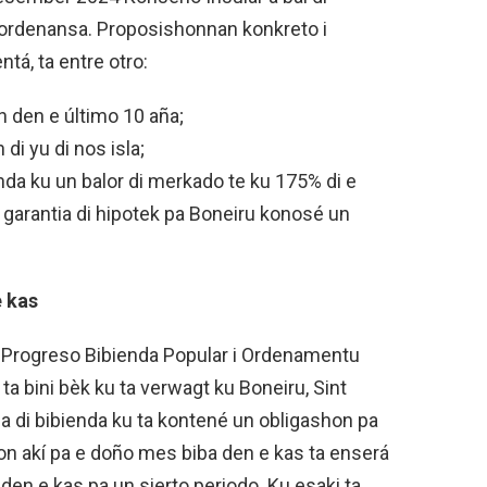
 ordenansa. Proposishonnan konkreto i
entá, ta entre otro:
n den e último 10 aña;
di yu di nos isla;
nda ku un balor di merkado te ku 175% di e
 garantia di hipotek pa Boneiru konosé un
e kas
 Progreso Bibienda Popular i Ordenamentu
ta bini bèk ku ta verwagt ku Boneiru, Sint
sa di bibienda ku ta kontené un obligashon pa
on akí pa e doño mes biba den e kas ta enserá
den e kas pa un sierto periodo. Ku esaki ta