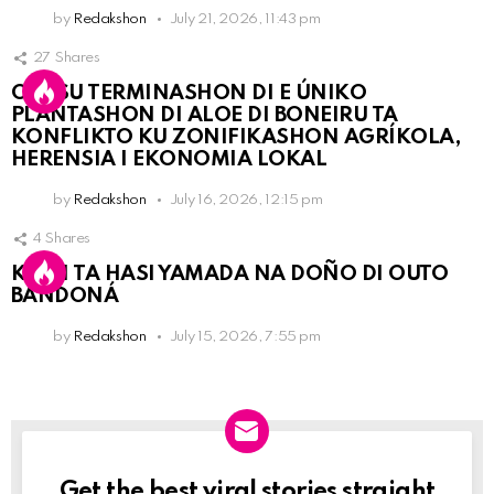
by
Redakshon
July 21, 2026, 11:43 pm
27
Shares
OLB SU TERMINASHON DI E ÚNIKO
PLANTASHON DI ALOE DI BONEIRU TA
KONFLIKTO KU ZONIFIKASHON AGRÍKOLA,
HERENSIA I EKONOMIA LOKAL
by
Redakshon
July 16, 2026, 12:15 pm
4
Shares
KPCN TA HASI YAMADA NA DOÑO DI OUTO
BANDONÁ
by
Redakshon
July 15, 2026, 7:55 pm
Get the best viral stories straight