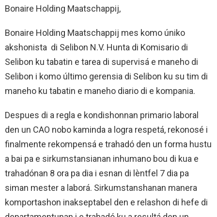
Bonaire Holding Maatschappij,
Bonaire Holding Maatschappij mes komo úniko
akshonista di Selibon N.V. Hunta di Komisario di
Selibon ku tabatin e tarea di supervisá e maneho di
Selibon i komo último gerensia di Selibon ku su tim di
maneho ku tabatin e maneho diario di e kompania.
Despues di a regla e kondishonnan primario laboral
den un CAO nobo kaminda a logra respetá, rekonosé i
finalmente rekompensá e trahadó den un forma hustu
a bai pa e sirkumstansianan inhumano bou di kua e
trahadónan 8 ora pa dia i esnan di lèntfel 7 dia pa
siman mester a laborá. Sirkumstanshanan manera
komportashon inakseptabel den e relashon di hefe di
departamentunan i e trahadó ku a resultá den un