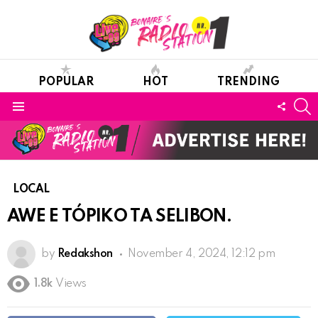
POPULAR
HOT
TRENDING
S
FOLL
Menu
US
LOCAL
AWE E TÓPIKO TA SELIBON.
by
Redakshon
November 4, 2024, 12:12 pm
1.8k
Views