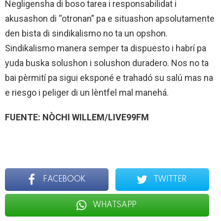
Negligensha di boso tarea i responsabilidat i
akusashon di “otronan” pa e situashon apsolutamente
den bista di sindikalismo no ta un opshon.
Sindikalismo manera semper ta dispuesto i habrí pa
yuda buska solushon i solushon duradero. Nos no ta
bai pèrmití pa sigui eksponé e trahadó su salú mas na
e riesgo i peliger di un lèntfel mal manehá.
FUENTE: NÒCHI WILLEM/LIVE99FM
FACEBOOK
TWITTER
WHATSAPP