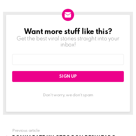
Want more stuff like this?
NEWSLETTER
Get the best viral stories straight into your
inbox!
Email
address:
Don't worry, we don't spam
Previous article
See