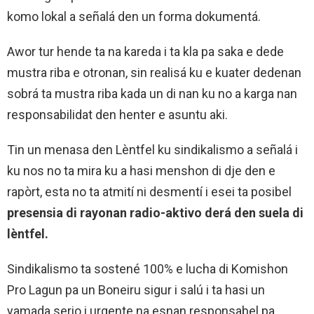
komo lokal a señalá den un forma dokumentá.
Awor tur hende ta na kareda i ta kla pa saka e dede
mustra riba e otronan, sin realisá ku e kuater dedenan
sobrá ta mustra riba kada un di nan ku no a karga nan
responsabilidat den henter e asuntu aki.
Tin un menasa den Lèntfel ku sindikalismo a señalá i
ku nos no ta mira ku a hasi menshon di dje den e
rapòrt, esta no ta atmití ni desmentí i esei ta posibel
presensia di rayonan radio-aktivo derá den suela di
lèntfel.
Sindikalismo ta sostené 100% e lucha di Komishon
Pro Lagun pa un Boneiru sigur i salú i ta hasi un
yamada serio i urgente na esnan responsabel pa