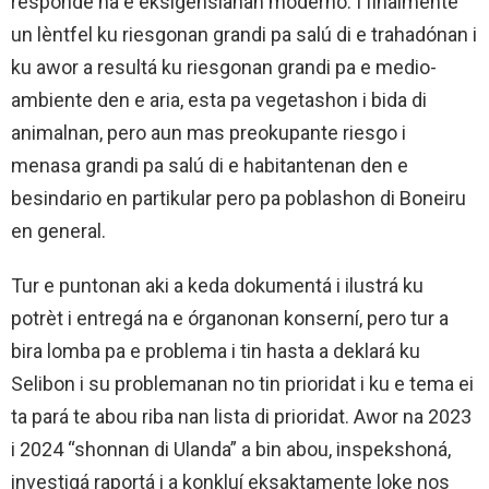
respondé na e eksigensianan modèrno. I finalmente
un lèntfel ku riesgonan grandi pa salú di e trahadónan i
ku awor a resultá ku riesgonan grandi pa e medio-
ambiente den e aria, esta pa vegetashon i bida di
animalnan, pero aun mas preokupante riesgo i
menasa grandi pa salú di e habitantenan den e
besindario en partikular pero pa poblashon di Boneiru
en general.
Tur e puntonan aki a keda dokumentá i ilustrá ku
potrèt i entregá na e órganonan konserní, pero tur a
bira lomba pa e problema i tin hasta a deklará ku
Selibon i su problemanan no tin prioridat i ku e tema ei
ta pará te abou riba nan lista di prioridat. Awor na 2023
i 2024 “shonnan di Ulanda” a bin abou, inspekshoná,
investigá raportá i a konkluí eksaktamente loke nos