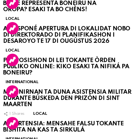
BO KE REPRESENTÁ BONEIRU NA
OROPA? ESAKI TA BO CHÈNS!
LOCAL
A POSPONÉ APERTURA DI LOKALIDAT NOBO
DI DIREKTORADO DI PLANIFIKASHON I
DESAROYO TE 17 DI OUGÙSTUS 2026
LOCAL
PROPOSISHON DI LEI TOKANTE ÒRDEN
PÚBLIKO ONLINE: KIKO ESAKI TA NIFIKÁ PA
BONEIRU?
INTERNATIONAL
MARINIRNAN TA DUNA ASISTENSIA MILITAR
DURANTE BÚSKEDA DEN PRIZÒN DI SINT
MAARTEN
1
Shares
LOCAL
ATVERTENSIA: MENSAHE FALSU TOKANTE
BISHITA NA KAS TA SIRKULÁ