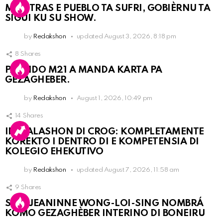
MIENTRAS E PUEBLO TA SUFRI, GOBIÈRNU TA
SIGUI KU SU SHOW.
by
Redakshon
updated
August 3, 2026, 8:18 pm
8
Shares
PARTIDO M21 A MANDA KARTA PA
GEZAGHEBER.
by
Redakshon
August 1, 2026, 10:49 pm
14
Shares
INSTALASHON DI CROG: KOMPLETAMENTE
KOREKTO I DENTRO DI E KOMPETENSIA DI
KOLEGIO EHEKUTIVO
by
Redakshon
updated
August 7, 2026, 11:58 am
9
Shares
SRA. JEANINNE WONG-LOI-SING NOMBRÁ
KOMO GEZAGHÈBER INTERINO DI BONEIRU