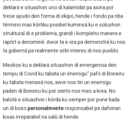
deklará e situashon uno di kalamidat pa asina por
trese ayudo den forma di ekipo, hende i fondo pa riba
término mas kòrtiku posibel kuminsá ku e solushon
struktural di e problema, grandi i kompleho manera e
rapòrt a denominé. Awor ta e ora pa demonstrá ku nos
ta goberná pa realmente sirbi interes di nos pueblo.
Meskos ku a deklará situashon di emergensia den
tempu di Covid ku tabata un énemigu” pafó di Boneiru
ku tabata menasá nos, awor nos tin un enemigu
paden di Boneiru ku por sierto nos mes a krea. No
balotá e situashon i kòrda ku semper por pone kada
un di boso
personalmente
responsabel pa dañonan
kisas irreparabel na salú di hende.