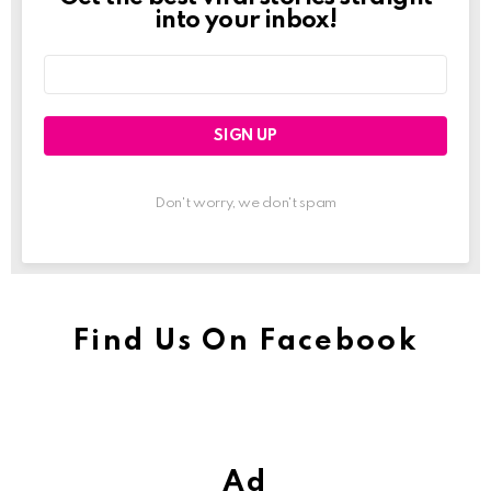
Newslett
into your inbox!
Email
address:
Don't worry, we don't spam
Find Us On Facebook
Ad