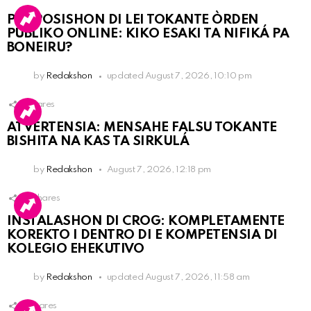
PROPOSISHON DI LEI TOKANTE ÒRDEN
PÚBLIKO ONLINE: KIKO ESAKI TA NIFIKÁ PA
BONEIRU?
by
Redakshon
updated
August 7, 2026, 10:10 pm
1
Shares
ATVERTENSIA: MENSAHE FALSU TOKANTE
BISHITA NA KAS TA SIRKULÁ
by
Redakshon
August 7, 2026, 12:18 pm
14
Shares
INSTALASHON DI CROG: KOMPLETAMENTE
KOREKTO I DENTRO DI E KOMPETENSIA DI
KOLEGIO EHEKUTIVO
by
Redakshon
updated
August 7, 2026, 11:58 am
3
Shares