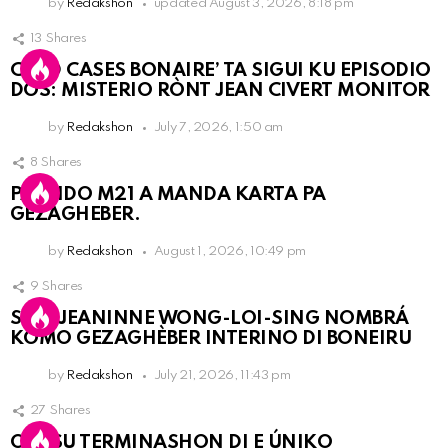
by
Redakshon
updated
August 3, 2026, 8:18 pm
13
Shares
COLD CASES BONAIRE’ TA SIGUI KU EPISODIO
DOS: MISTERIO RÒNT JEAN CIVERT MONITOR
by
Redakshon
July 7, 2026, 1:50 am
8
Shares
PARTIDO M21 A MANDA KARTA PA
GEZAGHEBER.
by
Redakshon
August 1, 2026, 10:49 pm
9
Shares
SRA. JEANINNE WONG-LOI-SING NOMBRÁ
KOMO GEZAGHÈBER INTERINO DI BONEIRU
by
Redakshon
July 21, 2026, 11:43 pm
27
Shares
OLB SU TERMINASHON DI E ÚNIKO