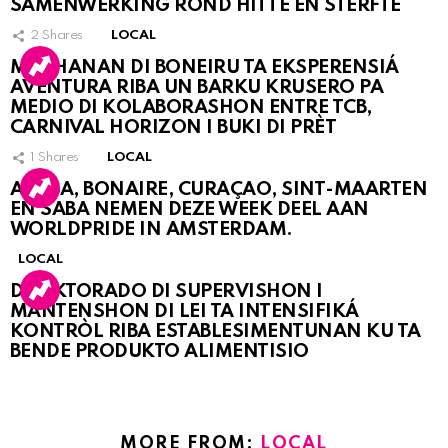
SAMENWERKING ROND HITTE EN STERFTE
2
Shares
LOCAL
MUCHANAN DI BONEIRU TA EKSPERENSIÁ
AVENTURA RIBA UN BARKU KRUSERO PA
MEDIO DI KOLABORASHON ENTRE TCB,
CARNIVAL HORIZON I BUKI DI PRÈT
1
Shares
LOCAL
ARUBA, BONAIRE, CURAÇAO, SINT-MAARTEN
EN SABA NEMEN DEZE WEEK DEEL AAN
WORLDPRIDE IN AMSTERDAM.
LOCAL
DIREKTORADO DI SUPERVISHON I
MANTENSHON DI LEI TA INTENSIFIKÁ
KONTRÒL RIBA ESTABLESIMENTUNAN KU TA
BENDE PRODUKTO ALIMENTISIO
MORE FROM:
LOCAL