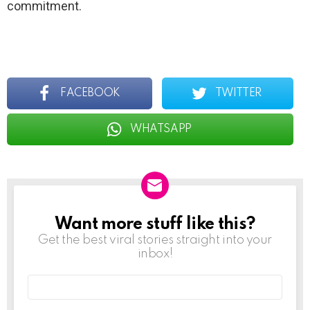
commitment.
FACEBOOK
TWITTER
WHATSAPP
Want more stuff like this?
NEWSLETTER
Get the best viral stories straight into your
inbox!
Email
address: