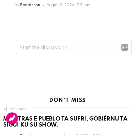
by
Redakshon
August 5, 2026, 7:31 pm
Leave
Comment
*
a
Reply
DON'T MISS
19
Shares
MIENTRAS E PUEBLO TA SUFRI, GOBIÈRNU TA
SIGUI KU SU SHOW.