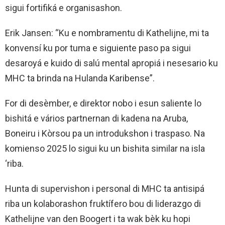
sigui fortifiká e organisashon.
Erik Jansen: “Ku e nombramentu di Kathelijne, mi ta
konvensí ku por tuma e siguiente paso pa sigui
desaroyá e kuido di salú mental apropiá i nesesario ku
MHC ta brinda na Hulanda Karibense”.
For di desèmber, e direktor nobo i esun saliente lo
bishitá e vários partnernan di kadena na Aruba,
Boneiru i Kòrsou pa un introdukshon i traspaso. Na
komienso 2025 lo sigui ku un bishita similar na isla
‘riba.
Hunta di supervishon i personal di MHC ta antisipá
riba un kolaborashon fruktífero bou di liderazgo di
Kathelijne van den Boogert i ta wak bèk ku hopi