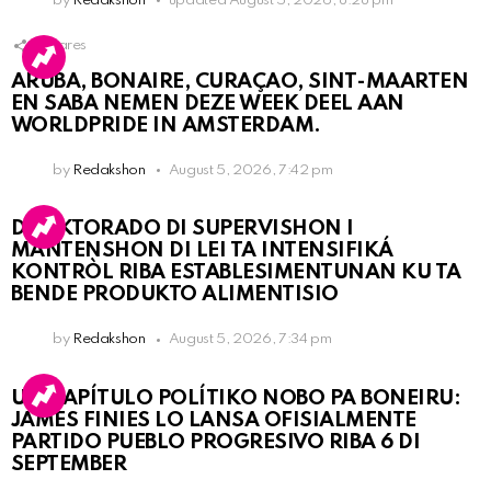
by
Redakshon
updated
August 5, 2026, 8:28 pm
1
Shares
ARUBA, BONAIRE, CURAÇAO, SINT-MAARTEN
EN SABA NEMEN DEZE WEEK DEEL AAN
WORLDPRIDE IN AMSTERDAM.
by
Redakshon
August 5, 2026, 7:42 pm
DIREKTORADO DI SUPERVISHON I
MANTENSHON DI LEI TA INTENSIFIKÁ
KONTRÒL RIBA ESTABLESIMENTUNAN KU TA
BENDE PRODUKTO ALIMENTISIO
by
Redakshon
August 5, 2026, 7:34 pm
UN KAPÍTULO POLÍTIKO NOBO PA BONEIRU:
JAMES FINIES LO LANSA OFISIALMENTE
PARTIDO PUEBLO PROGRESIVO RIBA 6 DI
SEPTEMBER