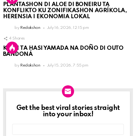
PLANTASHON DI ALOE DI BONEIRU TA
KONFLIKTO KU ZONIFIKASHON AGRÍKOLA,
HERENSIA I EKONOMIA LOKAL
by
Redakshon
July 16, 2026, 12:15 pm
4
Shares
KPCN TA HASI YAMADA NA DOÑO DI OUTO
BANDONÁ
by
Redakshon
July 15, 2026, 7:55 pm
Get the best viral stories straight
Newslett
into your inbox!
Email
address: