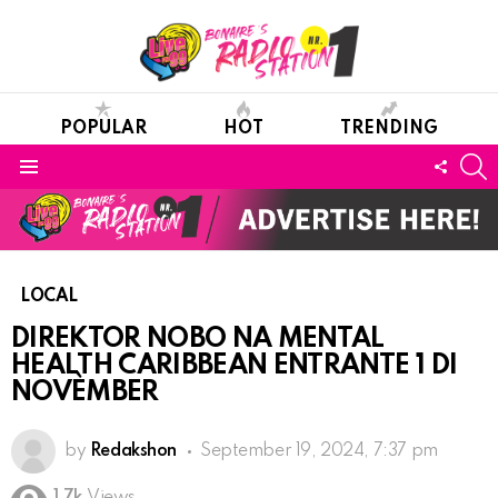
POPULAR
HOT
TRENDING
S
FOLL
Menu
US
LOCAL
DIREKTOR NOBO NA MENTAL
HEALTH CARIBBEAN ENTRANTE 1 DI
NOVÈMBER
by
Redakshon
September 19, 2024, 7:37 pm