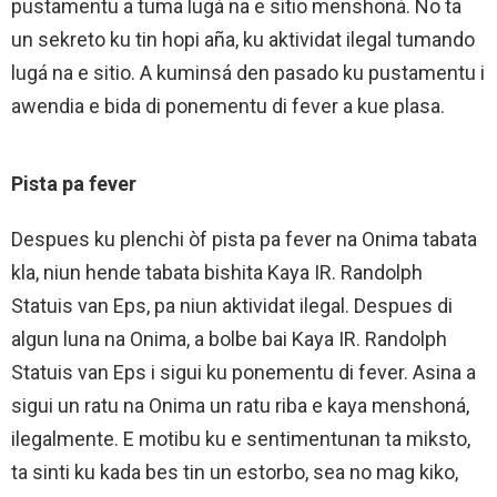
pustamentu a tuma lugá na e sitio menshoná. No ta
un sekreto ku tin hopi aña, ku aktividat ilegal tumando
lugá na e sitio. A kuminsá den pasado ku pustamentu i
awendia e bida di ponementu di fever a kue plasa.
Pista pa fever
Despues ku plenchi òf pista pa fever na Onima tabata
kla, niun hende tabata bishita Kaya IR. Randolph
Statuis van Eps, pa niun aktividat ilegal. Despues di
algun luna na Onima, a bolbe bai Kaya IR. Randolph
Statuis van Eps i sigui ku ponementu di fever. Asina a
sigui un ratu na Onima un ratu riba e kaya menshoná,
ilegalmente. E motibu ku e sentimentunan ta miksto,
ta sinti ku kada bes tin un estorbo, sea no mag kiko,