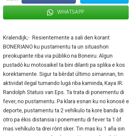
shares
WHATSAPP
Kralendijk;- Resientemente a sali den korant
BONERIANO ku pustamentu ta un situashon
preokupante riba via públiko na Boneiru. Algun
pustadó ku motosaikel ta bini dilanti pa splika e kos
korektamente. Sigur ta bèrdat último simannan, tin
aktividat ilegal tumando lugá riba kaminda, Kaya IR.
Randolph Statuis van Eps. Ta trata di ponementu di
fever, no pustamentu. Pa klara esnan ku no konosé e
deporte, pustamentu ta 2 vehíkulo ta kore banda di
otro pa ékis distansia i ponementu di fever ta 1 òf
mas vehíkulo ta drei rònt sker. Tin mas ku 1 aña sin