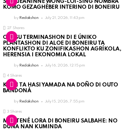
SRA. JEANINNE WONG-LOI-SING NOMBRÁ
KOMO GEZAGHÈBER INTERINO DI BONEIRU
by
Redakshon
July 21, 2026, 11:43 pm
27
Shares
OLB SU TERMINASHON DI E ÚNIKO
PLANTASHON DI ALOE DI BONEIRU TA
KONFLIKTO KU ZONIFIKASHON AGRÍKOLA,
HERENSIA I EKONOMIA LOKAL
by
Redakshon
July 16, 2026, 12:15 pm
4
Shares
KPCN TA HASI YAMADA NA DOÑO DI OUTO
BANDONÁ
by
Redakshon
July 15, 2026, 7:55 pm
3
Shares
MANTENÉ LORA DI BONEIRU SALBAHE: NO
DUNA NAN KUMINDA