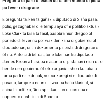
Pregunta di parti di esnan ku ta den mundu di pista
pa fever i dragrace
E pregunta ta, ken ta gaña? E diputado di 2 aña pasá,
polis, gezaghèber di e tempu aya òf e polítiko aktual?
Loke Clark ta bisa ta fásil, pasobra niun drègdó òf
ponedó di fever no por wak den kaha di gobièrnu òf
diputadonan, si tin dokumentu pa pista di dragrace si
òf no. Anto si di bèrdat, tur e loke nan ku diputado
James Kroon a hasi, pa e asuntu di pistanan i niun otro
hende den gobièrnu òf otro organisashon ku tabata
tuma parti na e drihuk, no por koregí ni e diputado di
pasado, tampoko esun di awor pa haña klaridat, si
asina ta polítiko, Dios spar kada un di nos riba e
supuesto dushi isla di Boneiru.