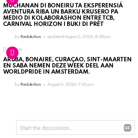
MUCHANAN DI BONEIRU TA EKSPERENSIÁ
AVENTURA RIBA UN BARKU KRUSERO PA
MEDIO DI KOLABORASHON ENTRE TCB,
CARNIVAL HORIZON I BUKI DI PRÈT
by
Redakshon
updated
August 5, 2026, 8:28 pm
1
Shares
ARUBA, BONAIRE, CURAÇAO, SINT-MAARTEN
EN SABA NEMEN DEZE WEEK DEEL AAN
WORLDPRIDE IN AMSTERDAM.
by
Redakshon
August 5, 2026, 7:42 pm
Leave
Comment
*
a
Reply