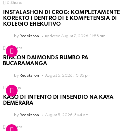
5
Shares
INSTALASHON DI CROG: KOMPLETAMENTE
KOREKTO I DENTRO DI E KOMPETENSIA DI
KOLEGIO EHEKUTIVO
by
Redakshon
updated
August 7, 2026, 11:58 am
3
Shares
RINCON DAIMONDS RUMBO PA
BUCARAMANGA
by
Redakshon
August 5, 2026, 10:35 pm
1
Shares
KASO DI INTENTO DI INSENDIO NA KAYA
DEMERARA
by
Redakshon
August 5, 2026, 8:44 pm
3
Shares