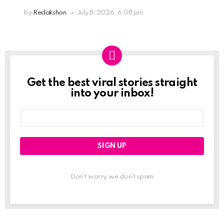
by
Redakshon
July 8, 2026, 6:08 pm
Get the best viral stories straight
Newslett
into your inbox!
Email
address:
Don't worry, we don't spam