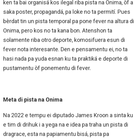
ken ta bai organisá kos ilegal riba pista na Onima, òf a
saka poster, propagandá, pa loke no ta permití. Pues
bèrdat tin un pista temporal pa pone fever na altura di
Onima, pero kos no ta kana bon. Atenshon ta
solamente riba otro deporte, komosifuera esun di
fever nota interesante. Den e pensamentu ei, no ta
hasi nada pa yuda esnan ku ta praktiká e deporte di
pustamentu òf ponementu di fever.
Meta di pista na Onima
Na 2022 e tempu ei diputado James Kroon a sinta ku
e tim di drihuk i a yega na e idea pa traha un pista di
dragrace, esta na papiamentu bisá, pista pa