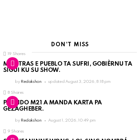
DON'T MISS
19
Shares
MIENTRAS E PUEBLO TA SUFRI, GOBIÈRNU TA
SIGUI KU SU SHOW.
by
Redakshon
updated
August 3, 2026, 8:18 pm
8
Shares
PARTIDO M21 A MANDA KARTA PA
GEZAGHEBER.
by
Redakshon
August 1, 2026, 10:49 pm
9
Shares