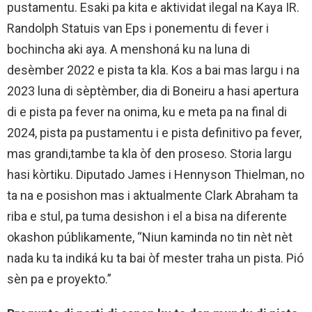
pustamentu. Esaki pa kita e aktividat ilegal na Kaya IR.
Randolph Statuis van Eps i ponementu di fever i
bochincha aki aya. A menshoná ku na luna di
desèmber 2022 e pista ta kla. Kos a bai mas largu i na
2023 luna di sèptèmber, dia di Boneiru a hasi apertura
di e pista pa fever na onima, ku e meta pa na final di
2024, pista pa pustamentu i e pista definitivo pa fever,
mas grandi,tambe ta kla òf den proseso. Storia largu
hasi kòrtiku. Diputado James i Hennyson Thielman, no
ta na e posishon mas i aktualmente Clark Abraham ta
riba e stul, pa tuma desishon i el a bisa na diferente
okashon públikamente, “Niun kaminda no tin nèt nèt
nada ku ta indiká ku ta bai òf mester traha un pista. Pió
sèn pa e proyekto.”