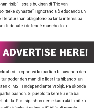
an risibí i lesa e bukinan di Trix van
litieke dynastie” i Ignorancia ò educando un
teraturanan obligatorio pa lanta interes pa
se di debate i defendé maneho for di
okrat mi ta opservá ku partido ta bayendo den
tur poder den man di e lider i ta hibando un
sten di M21 i independiente Vrolijk. Pa skonde
artisipashon. Si pueblo ta kere ku e ta bai
lubidá. Partisipashon den e kaso aki ta nifiká
 nifiká “take it or leave it” òf “guli manda