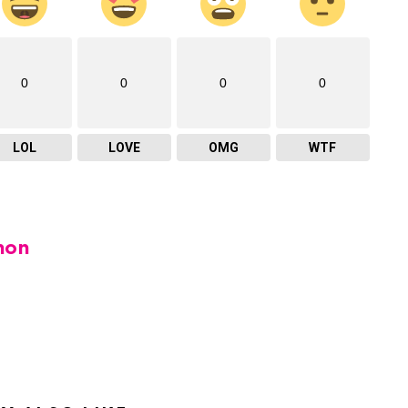
0
0
0
0
LOL
LOVE
OMG
WTF
hon