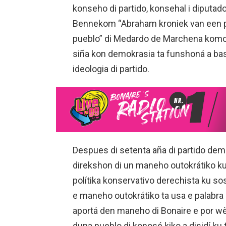
konseho di partido, konsehal i diputadon
Bennekom “Abraham kroniek van een po
pueblo” di Medardo de Marchena komo li
siña kon demokrasia ta funshoná a ba
ideologia di partido.
Despues di setenta aña di partido dem
direkshon di un maneho outokrátiko ku 
polítika konservativo derechista ku so
e maneho outokrátiko ta usa e palabra p
aportá den maneho di Bonaire e por wèl 
duna pueblo di konosé kiko a disidí ku ta