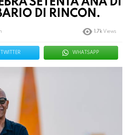
EBRÁ SETENTA AÑA DI
BARIO DI RINCON.
m
1.7k
Views
TWITTER
WHATSAPP