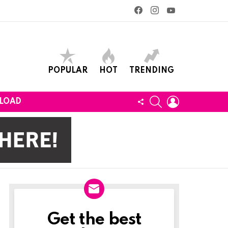
facebook
instagram
youtube
POPULAR
HOT
TRENDING
SEARCH
LOGIN
FOLLOW
LOAD
US
Get the best
Newslett