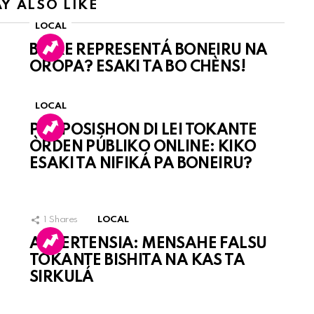
Y ALSO LIKE
LOCAL
BO KE REPRESENTÁ BONEIRU NA
OROPA? ESAKI TA BO CHÈNS!
LOCAL
PROPOSISHON DI LEI TOKANTE
ÒRDEN PÚBLIKO ONLINE: KIKO
ESAKI TA NIFIKÁ PA BONEIRU?
1
Shares
LOCAL
ATVERTENSIA: MENSAHE FALSU
TOKANTE BISHITA NA KAS TA
SIRKULÁ