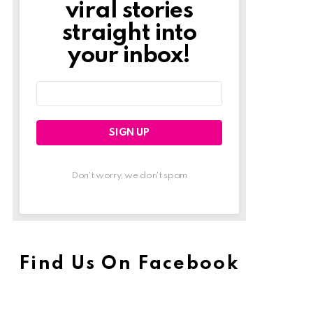
viral stories
straight into
your inbox!
Email
address:
Don't worry, we don't spam
Find Us On Facebook