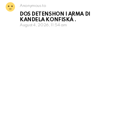
Anonymous to
DOS DETENSHON I ARMA DI
KANDELA KONFISKÁ .
August 4, 2026, 11:54 am