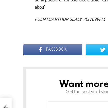
abou”
FUENTE:ARTHUR SEALY /LIVE99FM
FACEBOOK
Want more s
NEWSLETTER
Get the best viral sto
31
Email
A
address: