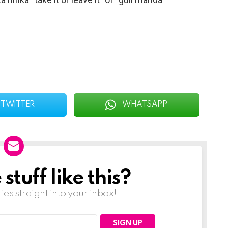
TWITTER
WHATSAPP
tuff like this?
ries straight into your inbox!