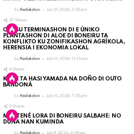
by
Redakshon
July 21, 2026, 11:43 pm
27
Shares
OLB SU TERMINASHON DI E ÚNIKO
PLANTASHON DI ALOE DI BONEIRU TA
KONFLIKTO KU ZONIFIKASHON AGRÍKOLA,
HERENSIA I EKONOMIA LOKAL
by
Redakshon
July 16, 2026, 12:15 pm
4
Shares
KPCN TA HASI YAMADA NA DOÑO DI OUTO
BANDONÁ
by
Redakshon
July 15, 2026, 7:55 pm
3
Shares
MANTENÉ LORA DI BONEIRU SALBAHE: NO
DUNA NAN KUMINDA
by
Redakshon
July 8, 2026, 6:08 pm