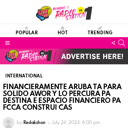
POPULAR
HOT
TRENDING
S
FOLL
Menu
US
INTERNATIONAL
FINANCIERAMENTE ARUBA TA PARA
SOLIDO AWOR Y LO PERCURA PA
DESTINA E ESPACIO FINANCIERO PA
FCCA CONSTRUI CAS
by
Redakshon
July 24, 2024, 6:00 pm