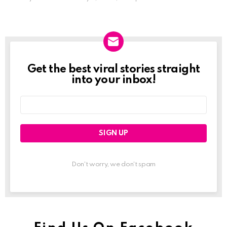
Get the best viral stories straight
Newslett
into your inbox!
Email
address:
Don't worry, we don't spam