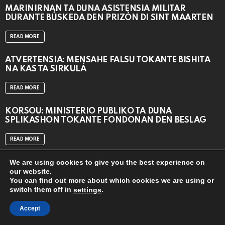
MARINIRNAN TA DUNA ASISTENSIA MILITAR
DURANTE BÚSKEDA DEN PRIZÒN DI SINT MAARTEN
READ MORE
ATVERTENSIA: MENSAHE FALSU TOKANTE BISHITA
NA KAS TA SIRKULÁ
READ MORE
KORSOU: MINISTERIO PÚBLIKO TA DUNA
SPLIKASHON TOKANTE FONDONAN DEN BESLAG
READ MORE
We are using cookies to give you the best experience on
our website.
You can find out more about which cookies we are using or
switch them off in
.
settings
close
© 2024
CAT MEDIA BV
Accept
Home
Contact us
APP DOWNLOAD
TOP 20