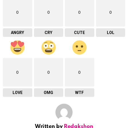
0
0
0
0
ANGRY
CRY
CUTE
LOL
0
0
0
LOVE
OMG
WTF
Written by
Redakshon