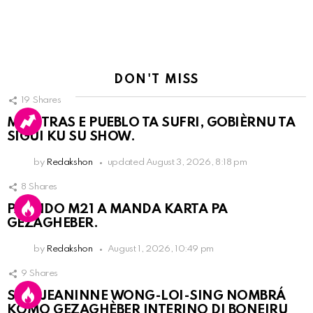
DON'T MISS
19
Shares
MIENTRAS E PUEBLO TA SUFRI, GOBIÈRNU TA
SIGUI KU SU SHOW.
by
Redakshon
updated
August 3, 2026, 8:18 pm
8
Shares
PARTIDO M21 A MANDA KARTA PA
GEZAGHEBER.
by
Redakshon
August 1, 2026, 10:49 pm
9
Shares
SRA. JEANINNE WONG-LOI-SING NOMBRÁ
KOMO GEZAGHÈBER INTERINO DI BONEIRU