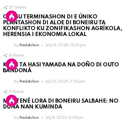
27
Shares
OLB SU TERMINASHON DI E ÚNIKO
PLANTASHON DI ALOE DI BONEIRU TA
KONFLIKTO KU ZONIFIKASHON AGRÍKOLA,
HERENSIA I EKONOMIA LOKAL
by
Redakshon
July 16, 2026, 12:15 pm
4
Shares
KPCN TA HASI YAMADA NA DOÑO DI OUTO
BANDONÁ
by
Redakshon
July 15, 2026, 7:55 pm
3
Shares
MANTENÉ LORA DI BONEIRU SALBAHE: NO
DUNA NAN KUMINDA
by
Redakshon
July 8, 2026, 6:08 pm