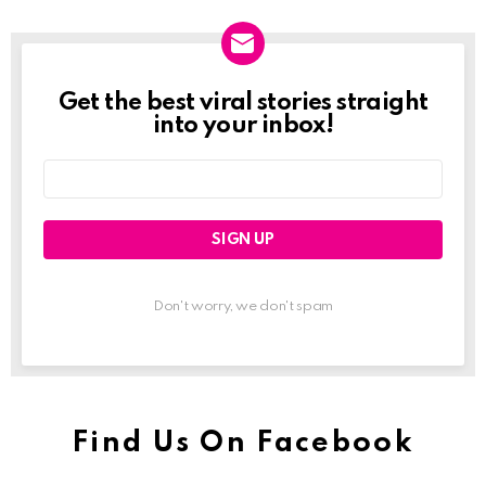
Get the best viral stories straight
Newslett
into your inbox!
Email
address:
Don't worry, we don't spam
Find Us On Facebook