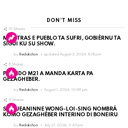
DON'T MISS
19
Shares
MIENTRAS E PUEBLO TA SUFRI, GOBIÈRNU TA
SIGUI KU SU SHOW.
by
Redakshon
updated
August 3, 2026, 8:18 pm
8
Shares
PARTIDO M21 A MANDA KARTA PA
GEZAGHEBER.
by
Redakshon
August 1, 2026, 10:49 pm
9
Shares
SRA. JEANINNE WONG-LOI-SING NOMBRÁ
KOMO GEZAGHÈBER INTERINO DI BONEIRU
by
Redakshon
July 21, 2026, 11:43 pm