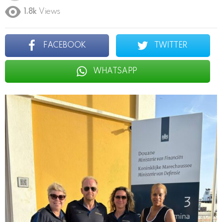
1.8k
Views
FACEBOOK
TWITTER
WHATSAPP