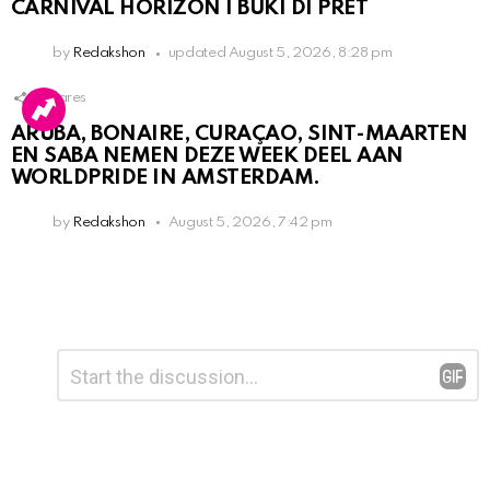
CARNIVAL HORIZON I BUKI DI PRÈT
by
Redakshon
updated
August 5, 2026, 8:28 pm
1
Shares
ARUBA, BONAIRE, CURAÇAO, SINT-MAARTEN
EN SABA NEMEN DEZE WEEK DEEL AAN
WORLDPRIDE IN AMSTERDAM.
by
Redakshon
August 5, 2026, 7:42 pm
Leave
Comment
*
a
Reply