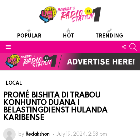
POPULAR
HOT
TRENDING
S
FOLL
Menu
US
LOCAL
PROMÉ BISHITA DI TRABOU
KONHUNTO DUANA I
BELASTINGDIENST HULANDA
KARIBENSE
by
Redakshon
July 19, 2024, 2:58 pm