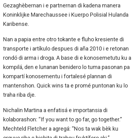
Gezaghèbernan i e partnernan di kadena manera
Koninklijke Marechaussee i Kuerpo Polisial Hulanda
Karibense.
Nan a papia entre otro tokante e fluho kresiente di
transporte i artíkulo despues di aña 2010 i e retonan
rondó di arma i droga. A base di e konosemetutu ku a
kompilá, den e lunanan benidero lo tuma pasonan pa
kompartí konosementu i fortalesé plannan di
mantenshon. Quick wins ta e promé puntonan ku lo
traha riba dje.
Nichalin Martina a enfatisá e importansia di
kolaborashon: “If you want to go far, go together.”
Mechteld Fletcher a agregá: “Nos ta wak bèk ku
orguyo riba e bishita di trabou fruktífero aki.”