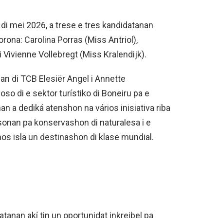
 di mei 2026, a trese e tres kandidatanan
rona: Carolina Porras (Miss Antriol),
i Vivienne Vollebregt (Miss Kralendijk).
an di TCB Elesiër Angel i Annette
o di e sektor turístiko di Boneiru pa e
 a dediká atenshon na vários inisiativa riba
sonan pa konservashon di naturalesa i e
nos isla un destinashon di klase mundial.
anan akí tin un oportunidat inkreibel pa