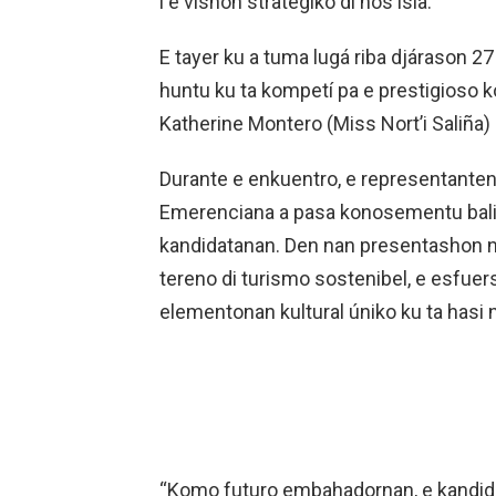
i e vishon stratégiko di nos isla.
E tayer ku a tuma lugá riba djárason 27
huntu ku ta kompetí pa e prestigioso ko
Katherine Montero (Miss Nort’i Saliña) 
Durante e enkuentro, e representanten
Emerenciana a pasa konosementu balios
kandidatanan. Den nan presentashon nan
tereno di turismo sostenibel, e esfuer
elementonan kultural úniko ku ta hasi 
“Komo futuro embahadornan, e kandidat