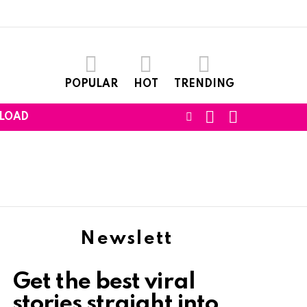
POPULAR
HOT
TRENDING
SEARCH
LOGIN
FOLLOW
LOAD
US
Newslett
Get the best viral
stories straight into