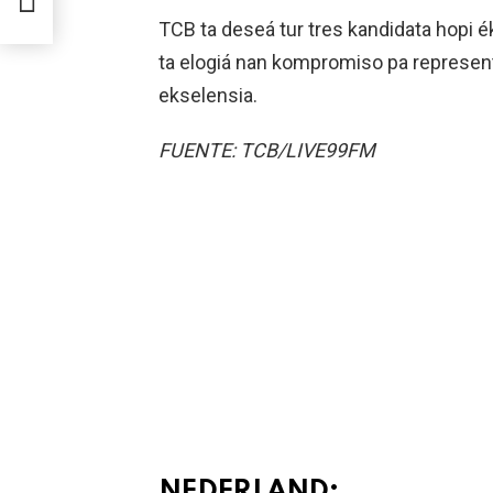
NTO
RMA.
TCB ta deseá tur tres kandidata hopi é
ta elogiá nan kompromiso pa represent
ekselensia.
FUENTE: TCB/LIVE99FM
NEDERLAND: