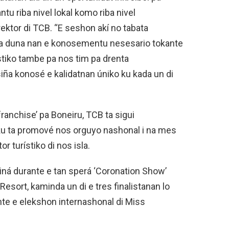
tu riba nivel lokal komo riba nivel
rektor di TCB. “E seshon akí no tabata
pa duna nan e konosementu nesesario tokante
stiko tambe pa nos tim pa drenta
iña konosé e kalidatnan úniko ku kada un di
ranchise’ pa Boneiru, TCB ta sigui
u ta promové nos orguyo nashonal i na mes
 turístiko di nos isla.
iná durante e tan sperá ‘Coronation Show’
 Resort, kaminda un di e tres finalistanan lo
nte e elekshon internashonal di Miss