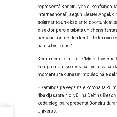
representá Boneiru yen di konfiansa, tan
internashonal”, segun Elesiër Angel, di
solamente un ekselente oportunidat 
e sektor, pero e tabata un chèns fantá
personalmente den kontakto ku nan i s
nan ta bini kuné.”
Komo doño ofisial di e ‘Miss Universe f
komprometé su mes pa inisiativanan k
momentu ta duna un impulso na e sektor
E kaminda pa yega na e korona ta kulm
riba djasabra 4 di yüli na Delfins Beach
keda elegí pa representá Boneiru dura
Universe.
SA,