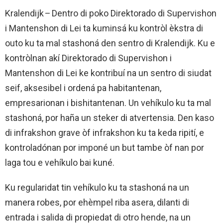
Kralendijk
–
Dentro di poko Direktorado di Supervishon
i Mantenshon di Lei ta kuminsá ku kontròl èkstra di
outo ku ta mal stashoná den sentro di Kralendijk. Ku e
kontròlnan akí Direktorado di Supervishon i
Mantenshon di Lei ke kontribuí na un sentro di siudat
seif, aksesibel i ordená pa habitantenan,
empresarionan i bishitantenan. Un vehíkulo ku ta mal
stashoná, por haña un steker di atvertensia. Den kaso
di infrakshon grave òf infrakshon ku ta keda ripití, e
kontroladónan por imponé un but tambe òf nan por
laga tou e vehíkulo bai kuné.
Ku regularidat tin vehíkulo ku ta stashoná na un
manera robes, por ehèmpel riba asera, dilanti di
entrada i salida di propiedat di otro hende, na un