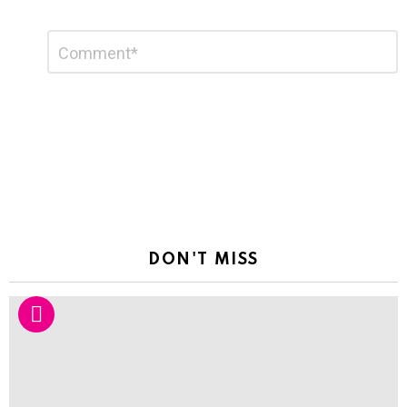
Leave
Comment
*
a
Reply
DON'T MISS