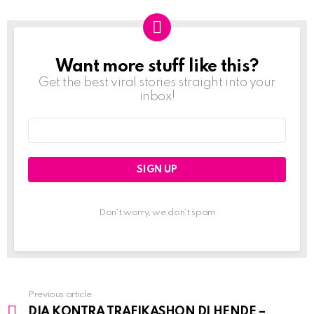
Want more stuff like this?
NEWSLETTER
Get the best viral stories straight into your
inbox!
Email
address:
Don't worry, we don't spam
Previous article
See
DIA KONTRA TRAFIKASHON DI HENDE –