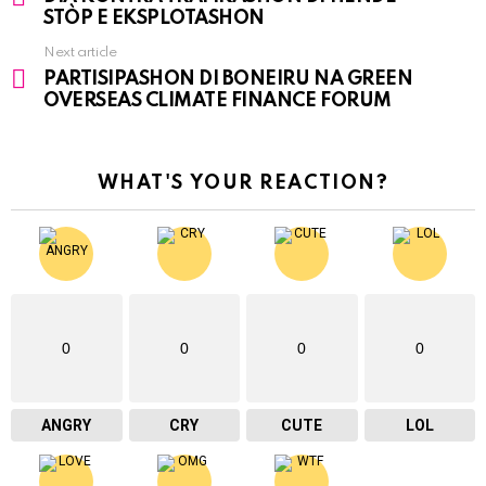
more
STÒP E EKSPLOTASHON
Next article
PARTISIPASHON DI BONEIRU NA GREEN
OVERSEAS CLIMATE FINANCE FORUM
WHAT'S YOUR REACTION?
0
0
0
0
ANGRY
CRY
CUTE
LOL