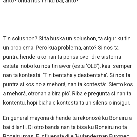
anto? Unda nos tin ku bai, anto?
Tin solushon? Si ta buska un solushon, ta sigur ku tin
un problema. Pero kua problema, anto? Si nos ta
puntra hende kiko nan ta pensa over di e sistema
estatal nobo ku nos tin awor (esta ‘OLB’), kasi semper
nan ta kontestá: ‘Tin bentaha y desbentaha’. Si nos ta
puntra si kos no a mehorá, nan ta kontestá: ‘Sierto kos
a mehorá, otronan a bira pió’. Riba e pregunta si nan ta
kontentu, hopi biaha e kontesta ta un silensio insigur.
En general mayoria di hende ta rekonosé ku Boneiru a
bai dilanti. Di otro banda nan ta bisa ku Boneiru no ta
Boneiru mas. E influensia di e ’Hulandesnan Europeo