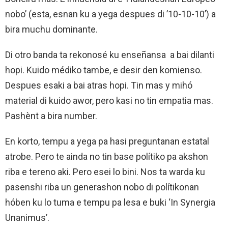
nobo’ (esta, esnan ku a yega despues di ’10-10-10’) a
bira muchu dominante.
Di otro banda ta rekonosé ku enseñansa a bai dilanti
hopi. Kuido médiko tambe, e desir den komienso.
Despues esaki a bai atras hopi. Tin mas y mihó
material di kuido awor, pero kasi no tin empatia mas.
Pashènt a bira number.
En korto, tempu a yega pa hasi preguntanan estatal
atrobe. Pero te ainda no tin base polítiko pa akshon
riba e tereno aki. Pero esei lo bini. Nos ta warda ku
pasenshi riba un generashon nobo di polítikonan
hóben ku lo tuma e tempu pa lesa e buki ‘In Synergia
Unanimus’.