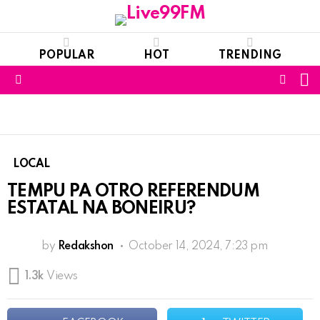
POPULAR
HOT
TRENDING
S
FOLL
Menu
US
LOCAL
TEMPU PA OTRO REFERENDUM
ESTATAL NA BONEIRU?
by
Redakshon
October 14, 2024, 7:23 pm
1.3k
Views