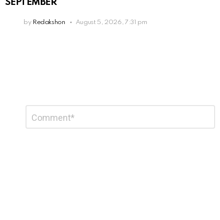
SEPTEMBER
by
Redakshon
August 5, 2026, 7:31 pm
Leave
Comment
*
a
Reply