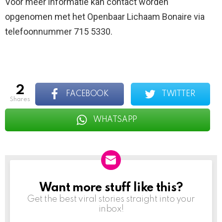
Voor meer informatie kan contact worden
opgenomen met het Openbaar Lichaam Bonaire via
telefoonnummer 715 5330.
2
FACEBOOK
TWITTER
shares
WHATSAPP
Want more stuff like this?
NEWSLETTER
Get the best viral stories straight into your
inbox!