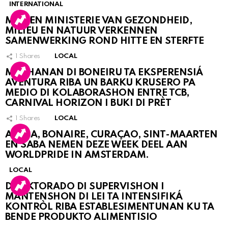
INTERNATIONAL
MDC EN MINISTERIE VAN GEZONDHEID,
MILIEU EN NATUUR VERKENNEN
SAMENWERKING ROND HITTE EN STERFTE
1
Shares
LOCAL
MUCHANAN DI BONEIRU TA EKSPERENSIÁ
AVENTURA RIBA UN BARKU KRUSERO PA
MEDIO DI KOLABORASHON ENTRE TCB,
CARNIVAL HORIZON I BUKI DI PRÈT
1
Shares
LOCAL
ARUBA, BONAIRE, CURAÇAO, SINT-MAARTEN
EN SABA NEMEN DEZE WEEK DEEL AAN
WORLDPRIDE IN AMSTERDAM.
LOCAL
DIREKTORADO DI SUPERVISHON I
MANTENSHON DI LEI TA INTENSIFIKÁ
KONTRÒL RIBA ESTABLESIMENTUNAN KU TA
BENDE PRODUKTO ALIMENTISIO