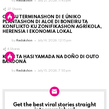
by
Redakshon
July 21, 2026, 11:43 pm
27
Shares
OLB SU TERMINASHON DI E ÚNIKO
PLANTASHON DI ALOE DI BONEIRU TA
KONFLIKTO KU ZONIFIKASHON AGRÍKOLA,
HERENSIA I EKONOMIA LOKAL
by
Redakshon
July 16, 2026, 12:15 pm
4
Shares
KPCN TA HASI YAMADA NA DOÑO DI OUTO
BANDONÁ
by
Redakshon
July 15, 2026, 7:55 pm
Get the best viral stories straight
Newslett