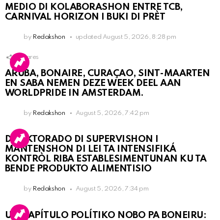
MEDIO DI KOLABORASHON ENTRE TCB,
CARNIVAL HORIZON I BUKI DI PRÈT
by
Redakshon
updated
August 5, 2026, 8:28 pm
1
Shares
ARUBA, BONAIRE, CURAÇAO, SINT-MAARTEN
EN SABA NEMEN DEZE WEEK DEEL AAN
WORLDPRIDE IN AMSTERDAM.
by
Redakshon
August 5, 2026, 7:42 pm
DIREKTORADO DI SUPERVISHON I
MANTENSHON DI LEI TA INTENSIFIKÁ
KONTRÒL RIBA ESTABLESIMENTUNAN KU TA
BENDE PRODUKTO ALIMENTISIO
by
Redakshon
August 5, 2026, 7:34 pm
UN KAPÍTULO POLÍTIKO NOBO PA BONEIRU: