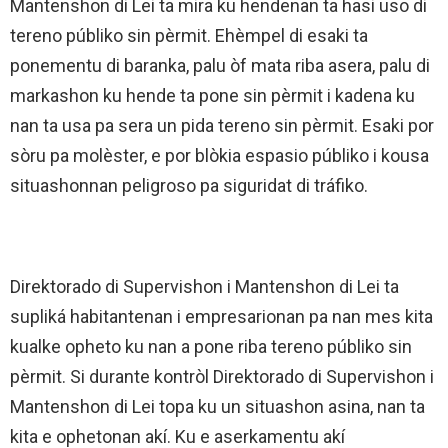
Mantenshon di Lei ta mira ku hendenan ta hasi uso di
tereno públiko sin pèrmit. Ehèmpel di esaki ta
ponementu di baranka, palu òf mata riba asera, palu di
markashon ku hende ta pone sin pèrmit i kadena ku
nan ta usa pa sera un pida tereno sin pèrmit. Esaki por
sòru pa molèster, e por blòkia espasio públiko i kousa
situashonnan peligroso pa siguridat di tráfiko.
Direktorado di Supervishon i Mantenshon di Lei ta
supliká habitantenan i empresarionan pa nan mes kita
kualke opheto ku nan a pone riba tereno públiko sin
pèrmit. Si durante kontròl Direktorado di Supervishon i
Mantenshon di Lei topa ku un situashon asina, nan ta
kita e ophetonan akí. Ku e aserkamentu akí