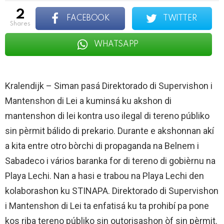
2
FACEBOOK
TWITTER
shares
WHATSAPP
Kralendijk –
Siman pasá Direktorado di Supervishon i
Mantenshon di Lei a kuminsá ku akshon di
mantenshon di lei kontra uso ilegal di tereno públiko
sin pèrmit bálido di prekario. Durante e akshonnan akí
a kita entre otro bòrchi di propaganda na Belnem i
Sabadeco i vários baranka for di tereno di gobièrnu na
Playa Lechi. Nan a hasi e trabou na Playa Lechi den
kolaborashon ku STINAPA. Direktorado di Supervishon
i Mantenshon di Lei ta enfatisá ku ta prohibí pa pone
kos riba tereno públiko sin outorisashon òf sin pèrmit.