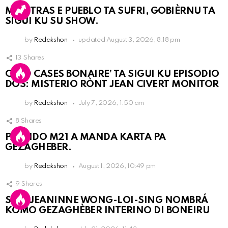
MIENTRAS E PUEBLO TA SUFRI, GOBIÈRNU TA
SIGUI KU SU SHOW.
by
Redakshon
updated
August 3, 2026, 8:18 pm
13
Shares
COLD CASES BONAIRE’ TA SIGUI KU EPISODIO
DOS: MISTERIO RÒNT JEAN CIVERT MONITOR
by
Redakshon
July 7, 2026, 1:50 am
8
Shares
PARTIDO M21 A MANDA KARTA PA
GEZAGHEBER.
by
Redakshon
August 1, 2026, 10:49 pm
9
Shares
SRA. JEANINNE WONG-LOI-SING NOMBRÁ
KOMO GEZAGHÈBER INTERINO DI BONEIRU