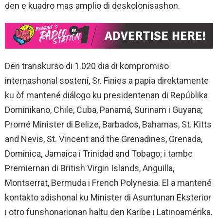
den e kuadro mas amplio di deskolonisashon.
Den transkurso di 1.020 dia di kompromiso
internashonal sostení, Sr. Finies a papia direktamente
ku òf mantené diálogo ku presidentenan di Repúblika
Dominikano, Chile, Cuba, Panamá, Surinam i Guyana;
Promé Minister di Belize, Barbados, Bahamas, St. Kitts
and Nevis, St. Vincent and the Grenadines, Grenada,
Dominica, Jamaica i Trinidad and Tobago; i tambe
Premiernan di British Virgin Islands, Anguilla,
Montserrat, Bermuda i French Polynesia. El a mantené
kontakto adishonal ku Minister di Asuntunan Eksterior
i otro funshonarionan haltu den Karibe i Latinoamérika.