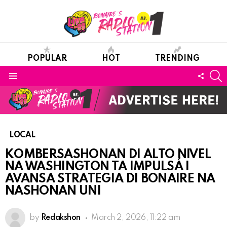
POPULAR
HOT
TRENDING
S
FOLL
Menu
US
LOCAL
KOMBERSASHONAN DI ALTO NIVEL
NA WASHINGTON TA IMPULSÁ I
AVANSA STRATEGIA DI BONAIRE NA
NASHONAN UNI
by
Redakshon
March 2, 2026, 11:22 am