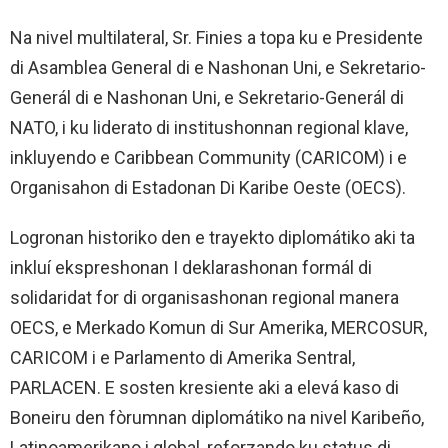
Na nivel multilateral, Sr. Finies a topa ku e Presidente
di Asamblea General di e Nashonan Uni, e Sekretario-
Generál di e Nashonan Uni, e Sekretario-Generál di
NATO, i ku liderato di institushonnan regional klave,
inkluyendo e Caribbean Community (CARICOM) i e
Organisahon di Estadonan Di Karibe Oeste (OECS).
Logronan historiko den e trayekto diplomátiko aki ta
inkluí ekspreshonan I deklarashonan formál di
solidaridat for di organisashonan regional manera
OECS, e Merkado Komun di Sur Amerika, MERCOSUR,
CARICOM i e Parlamento di Amerika Sentral,
PARLACEN. E sosten kresiente aki a elevá kaso di
Boneiru den fòrumnan diplomátiko na nivel Karibeño,
Latinoamerikano i global, reforzando ku status di