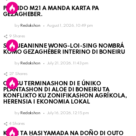
PARTIDO M21 A MANDA KARTA PA
GEZAGHEBER.
by
Redakshon
August 1, 2026, 10:49 pm
9
Shares
SRA. JEANINNE WONG-LOI-SING NOMBRÁ
KOMO GEZAGHÈBER INTERINO DI BONEIRU
by
Redakshon
July 21, 2026, 11:43 pm
27
Shares
OLB SU TERMINASHON DI E ÚNIKO
PLANTASHON DI ALOE DI BONEIRU TA
KONFLIKTO KU ZONIFIKASHON AGRÍKOLA,
HERENSIA I EKONOMIA LOKAL
by
Redakshon
July 16, 2026, 12:15 pm
4
Shares
KPCN TA HASI YAMADA NA DOÑO DI OUTO