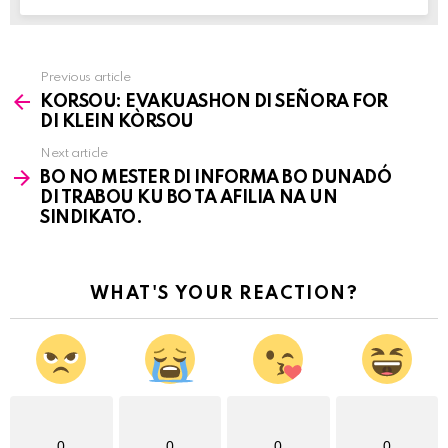
Previous article
See
KORSOU: EVAKUASHON DI SEÑORA FOR
more
DI KLEIN KÒRSOU
Next article
BO NO MESTER DI INFORMA BO DUNADÓ
DI TRABOU KU BO TA AFILIA NA UN
SINDIKATO.
WHAT'S YOUR REACTION?
0
0
0
0