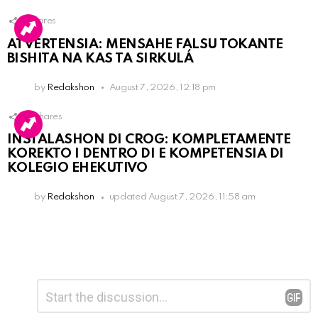
1
Shares
ATVERTENSIA: MENSAHE FALSU TOKANTE
BISHITA NA KAS TA SIRKULÁ
by
Redakshon
August 7, 2026, 12:18 pm
15
Shares
INSTALASHON DI CROG: KOMPLETAMENTE
KOREKTO I DENTRO DI E KOMPETENSIA DI
KOLEGIO EHEKUTIVO
by
Redakshon
updated
August 7, 2026, 11:58 am
Leave
Comment
*
a
Reply