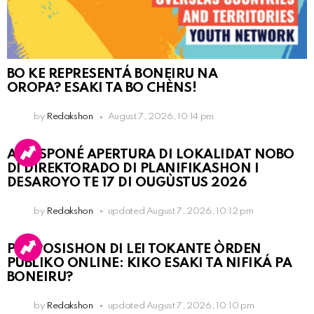
BO KE REPRESENTÁ BONEIRU NA
OROPA? ESAKI TA BO CHÈNS!
by
Redakshon
August 7, 2026, 10:14 pm
A POSPONÉ APERTURA DI LOKALIDAT NOBO
DI DIREKTORADO DI PLANIFIKASHON I
DESAROYO TE 17 DI OUGÙSTUS 2026
by
Redakshon
updated
August 7, 2026, 10:12 pm
PROPOSISHON DI LEI TOKANTE ÒRDEN
PÚBLIKO ONLINE: KIKO ESAKI TA NIFIKÁ PA
BONEIRU?
by
Redakshon
updated
August 7, 2026, 10:10 pm