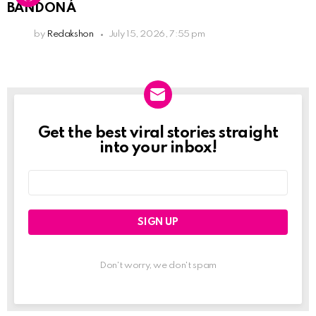
BANDONÁ
by
Redakshon
July 15, 2026, 7:55 pm
Get the best viral stories straight
Newslett
into your inbox!
Email
address:
Don't worry, we don't spam