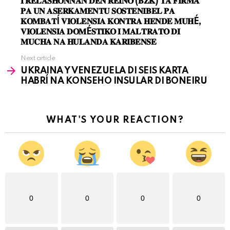
𝐈 𝐑𝐄𝐋𝐀𝐒𝐇𝐎𝐍𝐍𝐀𝐍 𝐃𝐄𝐍 𝐑𝐄𝐈𝐍𝐎 (𝐁𝐙𝐊) 𝐓𝐀 𝐅𝐈𝐑𝐌𝐀
𝐏𝐀 𝐔𝐍 𝐀𝐒𝐄𝐑𝐊𝐀𝐌𝐄𝐍𝐓𝐔 𝐒𝐎𝐒𝐓𝐄𝐍𝐈𝐁𝐄𝐋 𝐏𝐀
𝐊𝐎𝐌𝐁𝐀𝐓Í 𝐕𝐈𝐎𝐋𝐄𝐍𝐒𝐈𝐀 𝐊𝐎𝐍𝐓𝐑𝐀 𝐇𝐄𝐍𝐃𝐄 𝐌𝐔𝐇É,
𝐕𝐈𝐎𝐋𝐄𝐍𝐒𝐈𝐀 𝐃𝐎𝐌É𝐒𝐓𝐈𝐊𝐎 𝐈 𝐌𝐀𝐋𝐓𝐑𝐀𝐓𝐎 𝐃𝐈
𝐌𝐔𝐂𝐇𝐀 𝐍𝐀 𝐇𝐔𝐋𝐀𝐍𝐃𝐀 𝐊𝐀𝐑𝐈𝐁𝐄𝐍𝐒𝐄
Next article
UKRAINA Y VENEZUELA DI SEIS KARTA
HABRÍ NA KONSEHO INSULAR DI BONEIRU
WHAT'S YOUR REACTION?
0
0
0
0