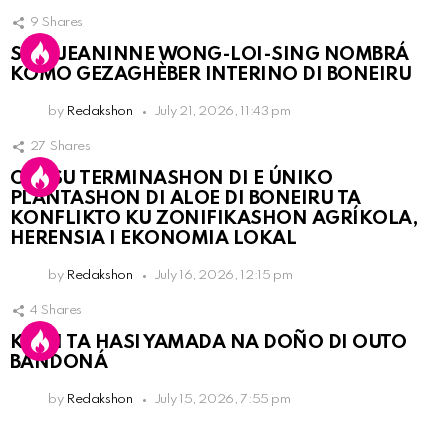
9
Shares
SRA. JEANINNE WONG-LOI-SING NOMBRÁ
KOMO GEZAGHÈBER INTERINO DI BONEIRU
by
Redakshon
July 21, 2026, 11:43 pm
27
Shares
OLB SU TERMINASHON DI E ÚNIKO
PLANTASHON DI ALOE DI BONEIRU TA
KONFLIKTO KU ZONIFIKASHON AGRÍKOLA,
HERENSIA I EKONOMIA LOKAL
by
Redakshon
July 16, 2026, 12:15 pm
4
Shares
KPCN TA HASI YAMADA NA DOÑO DI OUTO
BANDONÁ
by
Redakshon
July 15, 2026, 7:55 pm