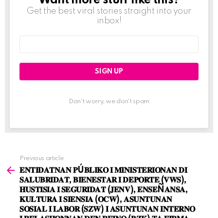
Want more stuff like this?
Get the best viral stories straight into your
inbox!
Email
address:
Don't worry, we don't spam
Previous article
See
𝐄𝐍𝐓𝐈𝐃𝐀𝐓𝐍𝐀𝐍 𝐏Ú𝐁𝐋𝐈𝐊𝐎 𝐈 𝐌𝐈𝐍𝐈𝐒𝐓𝐄𝐑𝐈𝐎𝐍𝐀𝐍 𝐃𝐈
more
𝐒𝐀𝐋𝐔𝐁𝐑𝐈𝐃𝐀𝐓, 𝐁𝐈𝐄𝐍𝐄𝐒𝐓𝐀𝐑 𝐈 𝐃𝐄𝐏𝐎𝐑𝐓𝐄 (𝐕𝐖𝐒),
𝐇𝐔𝐒𝐓𝐈𝐒𝐈𝐀 𝐈 𝐒𝐄𝐆𝐔𝐑𝐈𝐃𝐀𝐓 (𝐉𝐄𝐍𝐕), 𝐄𝐍𝐒𝐄Ñ𝐀𝐍𝐒𝐀,
𝐊𝐔𝐋𝐓𝐔𝐑𝐀 𝐈 𝐒𝐈𝐄𝐍𝐒𝐈𝐀 (𝐎𝐂𝐖), 𝐀𝐒𝐔𝐍𝐓𝐔𝐍𝐀𝐍
𝐒𝐎𝐒𝐈𝐀𝐋 𝐈 𝐋𝐀𝐁𝐎𝐑 (𝐒𝐙𝐖) 𝐈 𝐀𝐒𝐔𝐍𝐓𝐔𝐍𝐀𝐍 𝐈𝐍𝐓𝐄𝐑𝐍𝐎