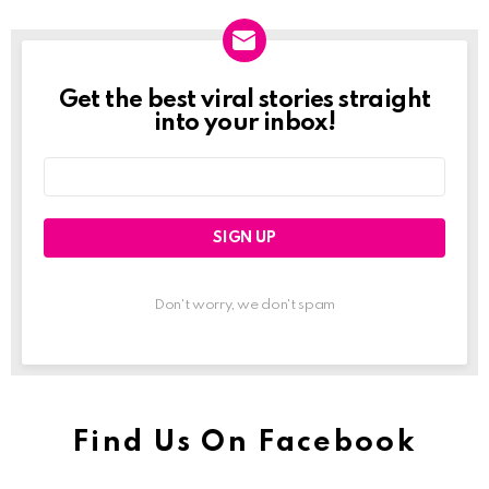
Get the best viral stories straight
Newslett
into your inbox!
Email
address:
Don't worry, we don't spam
Find Us On Facebook