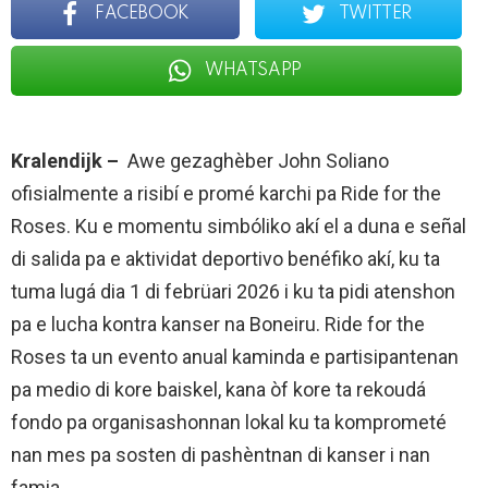
FACEBOOK
TWITTER
WHATSAPP
Kralendijk –
Awe gezaghèber John Soliano
ofisialmente a risibí e promé karchi pa Ride for the
Roses. Ku e momentu simbóliko akí el a duna e señal
di salida pa e aktividat deportivo benéfiko akí, ku ta
tuma lugá dia 1 di febrüari 2026 i ku ta pidi atenshon
pa e lucha kontra kanser na Boneiru. Ride for the
Roses ta un evento anual kaminda e partisipantenan
pa medio di kore baiskel, kana òf kore ta rekoudá
fondo pa organisashonnan lokal ku ta komprometé
nan mes pa sosten di pashèntnan di kanser i nan
famia.