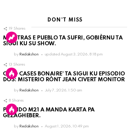
DON'T MISS
19
Shares
MIENTRAS E PUEBLO TA SUFRI, GOBIÈRNU TA
SIGUI KU SU SHOW.
by
Redakshon
updated
August 3, 2026, 8:18 pm
13
Shares
COLD CASES BONAIRE’ TA SIGUI KU EPISODIO
DOS: MISTERIO RÒNT JEAN CIVERT MONITOR
by
Redakshon
July 7, 2026, 1:50 am
8
Shares
PARTIDO M21 A MANDA KARTA PA
GEZAGHEBER.
by
Redakshon
August 1, 2026, 10:49 pm