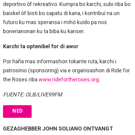
deportivo òf rekreativo. Kumpra bo karchi, subi riba bo
baiskel òf bisti bo sapatu di kana, i kontribuí na un
futuro ku mas speransa i mihó kuido pa nos
bonerianonan ku ta biba ku kanser.
Karchi ta optenibel for di awor
Por haña mas informashon tokante ruta, karchi i
patrosinio (sponsoring) via e organisashon di Ride for
the Roses riba
www.ridefortheroses.org
.
FUENTE: OLB/LIVE99FM
NED
GEZAGHEBBER JOHN SOLIANO ONTVANGT