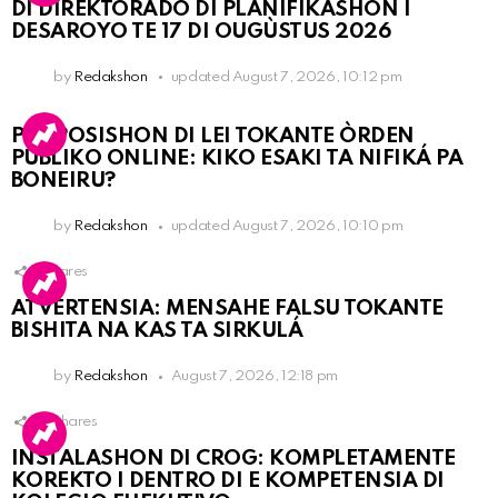
DI DIREKTORADO DI PLANIFIKASHON I
DESAROYO TE 17 DI OUGÙSTUS 2026
by
Redakshon
updated
August 7, 2026, 10:12 pm
PROPOSISHON DI LEI TOKANTE ÒRDEN
PÚBLIKO ONLINE: KIKO ESAKI TA NIFIKÁ PA
BONEIRU?
by
Redakshon
updated
August 7, 2026, 10:10 pm
1
Shares
ATVERTENSIA: MENSAHE FALSU TOKANTE
BISHITA NA KAS TA SIRKULÁ
by
Redakshon
August 7, 2026, 12:18 pm
16
Shares
INSTALASHON DI CROG: KOMPLETAMENTE
KOREKTO I DENTRO DI E KOMPETENSIA DI