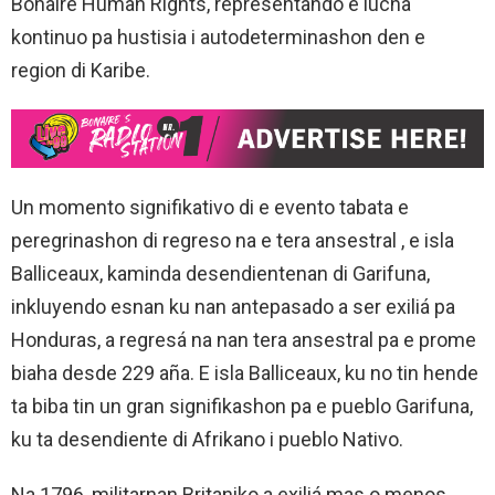
Bonaire Human Rights, representando e lucha
kontinuo pa hustisia i autodeterminashon den e
region di Karibe.
Un momento signifikativo di e evento tabata e
peregrinashon di regreso na e tera ansestral , e isla
Balliceaux, kaminda desendientenan di Garifuna,
inkluyendo esnan ku nan antepasado a ser exiliá pa
Honduras, a regresá na nan tera ansestral pa e prome
biaha desde 229 aña. E isla Balliceaux, ku no tin hende
ta biba tin un gran signifikashon pa e pueblo Garifuna,
ku ta desendiente di Afrikano i pueblo Nativo.
Na 1796, militarnan Britaniko a exiliá mas o menos