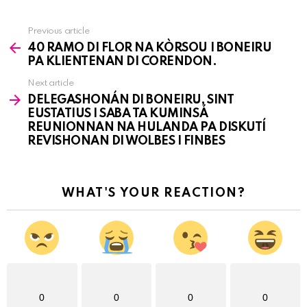
Previous article
See
40 RAMO DI FLOR NA KÒRSOU I BONEIRU
more
PA KLIENTENAN DI CORENDON.
Next article
DELEGASHONÁN DI BONEIRU, SINT
EUSTATIUS I SABA TA KUMINSÁ
REUNIONNAN NA HULANDA PA DISKUTÍ
REVISHONAN DI WOLBES I FINBES
WHAT'S YOUR REACTION?
0
0
0
0