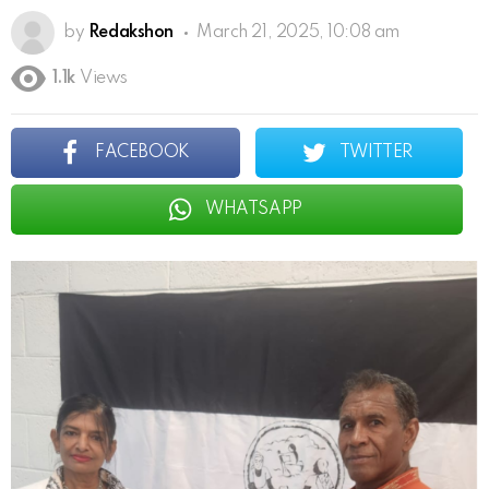
by
Redakshon
March 21, 2025, 10:08 am
1.1k
Views
FACEBOOK
TWITTER
WHATSAPP