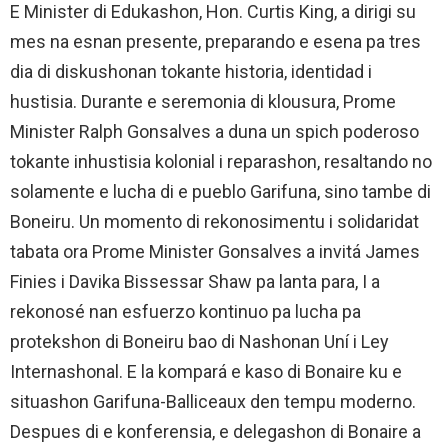
E Minister di Edukashon, Hon. Curtis King, a dirigi su
mes na esnan presente, preparando e esena pa tres
dia di diskushonan tokante historia, identidad i
hustisia. Durante e seremonia di klousura, Prome
Minister Ralph Gonsalves a duna un spich poderoso
tokante inhustisia kolonial i reparashon, resaltando no
solamente e lucha di e pueblo Garifuna, sino tambe di
Boneiru. Un momento di rekonosimentu i solidaridat
tabata ora Prome Minister Gonsalves a invitá James
Finies i Davika Bissessar Shaw pa lanta para, I a
rekonosé nan esfuerzo kontinuo pa lucha pa
protekshon di Boneiru bao di Nashonan Uní i Ley
Internashonal. E la kompará e kaso di Bonaire ku e
situashon Garifuna-Balliceaux den tempu moderno.
Despues di e konferensia, e delegashon di Bonaire a