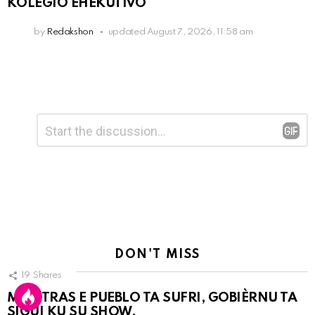
KOLEGIO EHEKUTIVO
by
Redakshon
updated
August 7, 2026, 11:58 am
Leave
Comment
*
a
Reply
DON'T MISS
19
Shares
MIENTRAS E PUEBLO TA SUFRI, GOBIÈRNU TA
SIGUI KU SU SHOW.