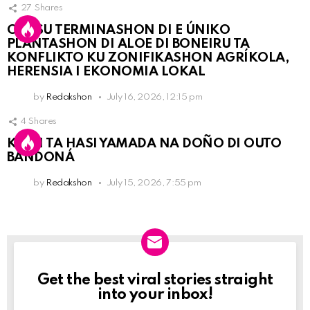
27
Shares
OLB SU TERMINASHON DI E ÚNIKO
PLANTASHON DI ALOE DI BONEIRU TA
KONFLIKTO KU ZONIFIKASHON AGRÍKOLA,
HERENSIA I EKONOMIA LOKAL
by
Redakshon
July 16, 2026, 12:15 pm
4
Shares
KPCN TA HASI YAMADA NA DOÑO DI OUTO
BANDONÁ
by
Redakshon
July 15, 2026, 7:55 pm
Get the best viral stories straight
Newslett
into your inbox!