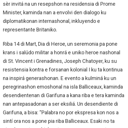
sèr invitá na un resepshon na residensia di Prome
Minister, kaminda nan a envolvi den dialogo ku
diplomatikonan internashonal, inkluyendo e
representante Britaniko.
Riba 14 di Mart, Dia di Heroe, un seremonia pa pone
krans i salúdo militar a honrá e uniko heroe nashonal
di St. Vincent i Grenadines, Joseph Chatoyer, ku su
resistensia kontra e forsanan kolonial I ku ta kontinua
na inspirá generashonan. E evento a kulminá ku un
peregrinashon emoshonal na isla Balliceaux, kaminda
desendientenan di Garifuna a kana riba e tera kaminda
nan antepasadonan a ser eksiliá. Un desendiente di
Garifuna, a bisa: “Palabra no por ekspresa kon nos a
sintí ora nos a pone pia riba Balliceaux. Esaki no ta