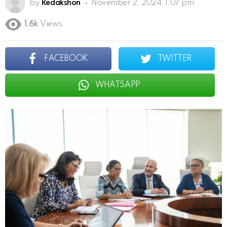
by
Redakshon
November 2, 2024, 1:07 pm
1.6k
Views
FACEBOOK
TWITTER
WHATSAPP