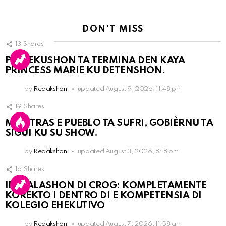
DON'T MISS
13
Shares
PERSEKUSHON TA TERMINA DEN KAYA
PRINCESS MARIE KU DETENSHON.
by
Redakshon
updated
August 9, 2026, 11:48 pm
19
Shares
MIENTRAS E PUEBLO TA SUFRI, GOBIÈRNU TA
SIGUI KU SU SHOW.
by
Redakshon
updated
August 3, 2026, 8:18 pm
16
Shares
INSTALASHON DI CROG: KOMPLETAMENTE
KOREKTO I DENTRO DI E KOMPETENSIA DI
KOLEGIO EHEKUTIVO
by
Redakshon
updated
August 7, 2026, 11:58 am