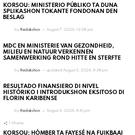
KORSOU: MINISTERIO PÚBLIKO TA DUNA
SPLIKASHON TOKANTE FONDONAN DEN
BESLAG
by
Redakshon
August 7, 2026, 12:08 pm
MDC EN MINISTERIE VAN GEZONDHEID,
MILIEU EN NATUUR VERKENNEN
SAMENWERKING ROND HITTE EN STERFTE
by
Redakshon
updated
August 5, 2026, 8:38 pm
RESULTADO FINANSIERO DI NIVEL
HISTÓRIKO I INTRODUKSHON EKSITOSO DI
FLORIN KARIBENSE
by
Redakshon
August 3, 2026, 8:41 pm
1
Shares
KORSOU: HÒMBER TA FAYESÉ NA FUIKBAAI