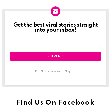
Get the best viral stories straight
Newslett
into your inbox!
Email
address:
Don't worry, we don't spam
Find Us On Facebook