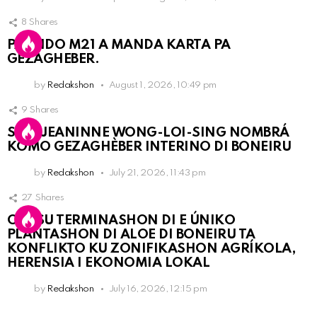
8
Shares
PARTIDO M21 A MANDA KARTA PA
GEZAGHEBER.
by
Redakshon
August 1, 2026, 10:49 pm
9
Shares
SRA. JEANINNE WONG-LOI-SING NOMBRÁ
KOMO GEZAGHÈBER INTERINO DI BONEIRU
by
Redakshon
July 21, 2026, 11:43 pm
27
Shares
OLB SU TERMINASHON DI E ÚNIKO
PLANTASHON DI ALOE DI BONEIRU TA
KONFLIKTO KU ZONIFIKASHON AGRÍKOLA,
HERENSIA I EKONOMIA LOKAL
by
Redakshon
July 16, 2026, 12:15 pm