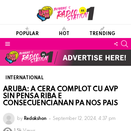
POPULAR
HOT
TRENDING
S
FOLL
Menu
US
INTERNATIONAL
ARUBA: A CERA COMPLOT CU AVP
SIN PENSA RIBA E
CONSECUENCIANAN PA NOS PAIS
by
Redakshon
September 12, 2024, 4:37 pm