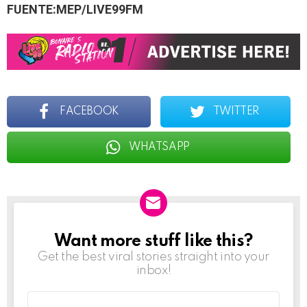
FUENTE:MEP/LIVE99FM
FACEBOOK
TWITTER
WHATSAPP
Want more stuff like this?
NEWSLETTER
Get the best viral stories straight into your
inbox!
Email