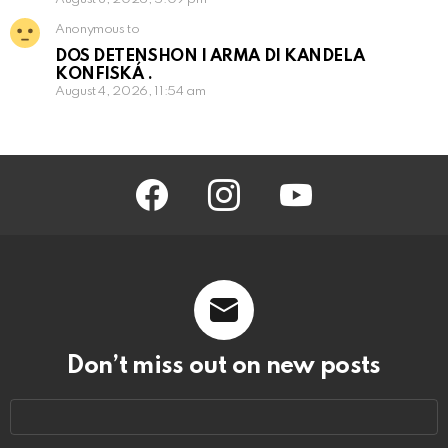
Anonymous to
DOS DETENSHON I ARMA DI KANDELA
KONFISKÁ .
August 4, 2026, 11:54 am
facebook
instagram
youtube
Don’t miss out on new posts
Email
address: