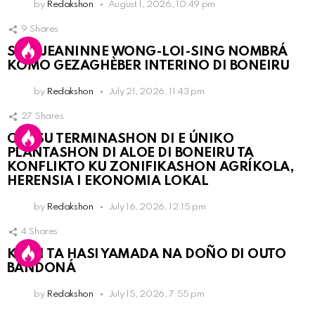
by
Redakshon
August 1, 2026, 10:49 pm
9
Shares
SRA. JEANINNE WONG-LOI-SING NOMBRÁ
KOMO GEZAGHÈBER INTERINO DI BONEIRU
by
Redakshon
July 21, 2026, 11:43 pm
27
Shares
OLB SU TERMINASHON DI E ÚNIKO
PLANTASHON DI ALOE DI BONEIRU TA
KONFLIKTO KU ZONIFIKASHON AGRÍKOLA,
HERENSIA I EKONOMIA LOKAL
by
Redakshon
July 16, 2026, 12:15 pm
4
Shares
KPCN TA HASI YAMADA NA DOÑO DI OUTO
BANDONÁ
by
Redakshon
July 15, 2026, 7:55 pm