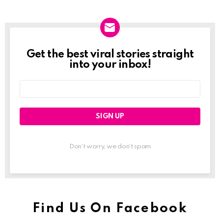
Get the best viral stories straight
Newslett
into your inbox!
Email
address:
Don't worry, we don't spam
Find Us On Facebook