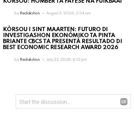
KORSOU: HÒMBER TA FAYESÉ NA FUIKBAAI
by
Redakshon
August 3, 2026, 2:54 am
KÒRSOU I SINT MAARTEN: FUTURO DI
INVESTIGASHON EKONÓMIKO TA PINTA
BRIANTE CBCS TA PRESENTÁ RESULTADO DI
BEST ECONOMIC RESEARCH AWARD 2026
by
Redakshon
July 23, 2026, 6:12 pm
Leave
Comment
*
a
Reply