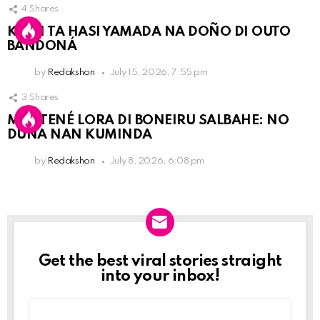
4
Shares
KPCN TA HASI YAMADA NA DOÑO DI OUTO
BANDONÁ
by
Redakshon
July 15, 2026, 7:55 pm
3
Shares
MANTENÉ LORA DI BONEIRU SALBAHE: NO
DUNA NAN KUMINDA
by
Redakshon
July 8, 2026, 6:08 pm
Get the best viral stories straight
Newslett
into your inbox!
Email
address: