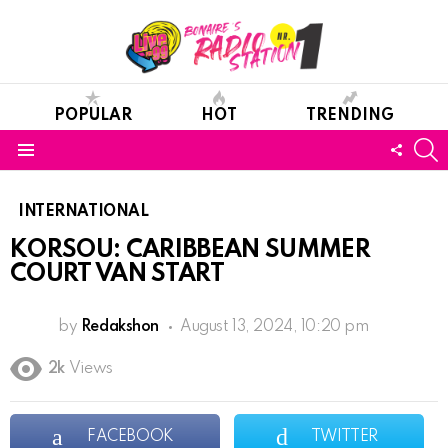
POPULAR
HOT
TRENDING
S
FOLL
Menu
US
INTERNATIONAL
KORSOU: CARIBBEAN SUMMER
COURT VAN START
by
Redakshon
August 13, 2024, 10:20 pm
2k
Views
FACEBOOK
TWITTER