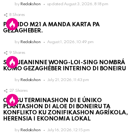
by
Redakshon
updated
August 3, 2026, 8:18 pm
8
Shares
PARTIDO M21 A MANDA KARTA PA
GEZAGHEBER.
by
Redakshon
August 1, 2026, 10:49 pm
9
Shares
SRA. JEANINNE WONG-LOI-SING NOMBRÁ
KOMO GEZAGHÈBER INTERINO DI BONEIRU
by
Redakshon
July 21, 2026, 11:43 pm
27
Shares
OLB SU TERMINASHON DI E ÚNIKO
PLANTASHON DI ALOE DI BONEIRU TA
KONFLIKTO KU ZONIFIKASHON AGRÍKOLA,
HERENSIA I EKONOMIA LOKAL
by
Redakshon
July 16, 2026, 12:15 pm