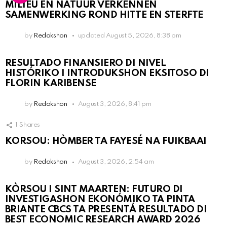
MILIEU EN NATUUR VERKENNEN
SAMENWERKING ROND HITTE EN STERFTE
by
Redakshon
updated
August 5, 2026, 8:38 pm
RESULTADO FINANSIERO DI NIVEL
HISTÓRIKO I INTRODUKSHON EKSITOSO DI
FLORIN KARIBENSE
by
Redakshon
August 3, 2026, 8:41 pm
1
Shares
KORSOU: HÒMBER TA FAYESÉ NA FUIKBAAI
by
Redakshon
August 3, 2026, 2:54 am
KÒRSOU I SINT MAARTEN: FUTURO DI
INVESTIGASHON EKONÓMIKO TA PINTA
BRIANTE CBCS TA PRESENTÁ RESULTADO DI
BEST ECONOMIC RESEARCH AWARD 2026