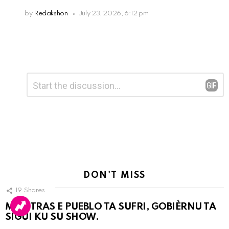
by
Redakshon
July 23, 2026, 6:12 pm
Leave
Comment
*
a
Reply
DON'T MISS
19
Shares
MIENTRAS E PUEBLO TA SUFRI, GOBIÈRNU TA
SIGUI KU SU SHOW.