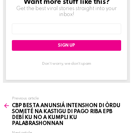
Want more stuff like this?
NEWSLETTER
Get the best viral stories straight into your
inbox!
Email
address:
Don't worry, we don't spam
Previous article
See
CBP BES TA ANUNSIÁ INTENSHON DI ÒRDU
more
SOMETÉ NA KASTIGU DI PAGO RIBA EPB
DEBÍ KU NO A KUMPLI KU
PALABRASHONNAN
Next article