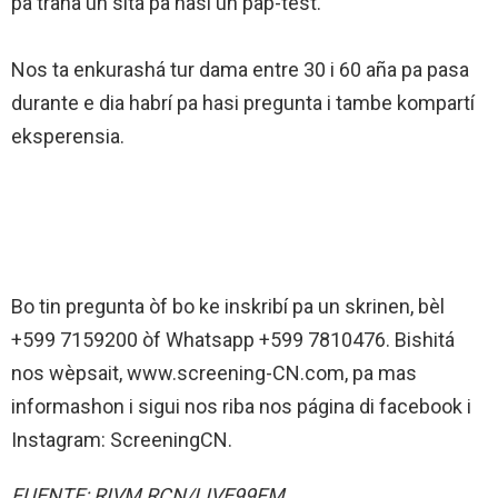
pa traha un sita pa hasi un pap-tèst.
Nos ta enkurashá tur dama entre 30 i 60 aña pa pasa
durante e dia habrí pa hasi pregunta i tambe kompartí
eksperensia.
Bo tin pregunta òf bo ke inskribí pa un skrinen, bèl
+599 7159200 òf Whatsapp +599 7810476. Bishitá
nos wèpsait, www.screening-CN.com, pa mas
informashon i sigui nos riba nos página di facebook i
Instagram: ScreeningCN.
FUENTE: RIVM RCN/LIVE99FM