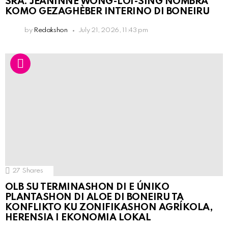
SRA. JEANINNE WONG-LOI-SING NOMBRÁ
KOMO GEZAGHÈBER INTERINO DI BONEIRU
by
Redakshon
July 21, 2026, 11:43 pm
27
Shares
OLB SU TERMINASHON DI E ÚNIKO
PLANTASHON DI ALOE DI BONEIRU TA
KONFLIKTO KU ZONIFIKASHON AGRÍKOLA,
HERENSIA I EKONOMIA LOKAL