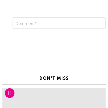
Leave
Comment
*
a
Reply
DON'T MISS