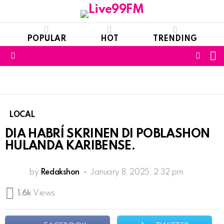
POPULAR
HOT
TRENDING
S
FOLL
Menu
US
LOCAL
DIA HABRÍ SKRINEN DI POBLASHON
HULANDA KARIBENSE.
by
Redakshon
January 8, 2025, 2:32 pm
1.6k
Views