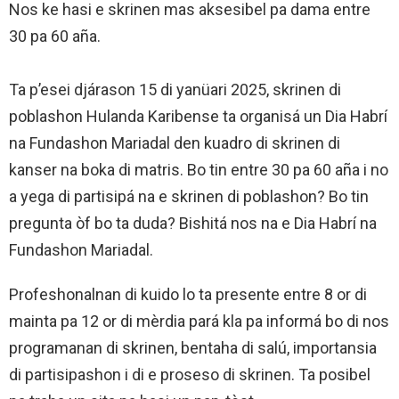
Nos ke hasi e skrinen mas aksesibel pa dama entre
30 pa 60 aña.
Ta p’esei djárason 15 di yanüari 2025, skrinen di
poblashon Hulanda Karibense ta organisá un Dia Habrí
na Fundashon Mariadal den kuadro di skrinen di
kanser na boka di matris. Bo tin entre 30 pa 60 aña i no
a yega di partisipá na e skrinen di poblashon? Bo tin
pregunta òf bo ta duda? Bishitá nos na e Dia Habrí na
Fundashon Mariadal.
Profeshonalnan di kuido lo ta presente entre 8 or di
mainta pa 12 or di mèrdia pará kla pa informá bo di nos
programanan di skrinen, bentaha di salú, importansia
di partisipashon i di e proseso di skrinen. Ta posibel