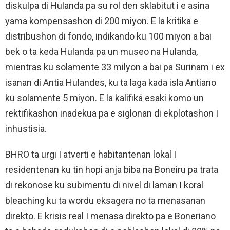
diskulpa di Hulanda pa su rol den sklabitut i e asina
yama kompensashon di 200 miyon. E la kritika e
distribushon di fondo, indikando ku 100 miyon a bai
bek o ta keda Hulanda pa un museo na Hulanda,
mientras ku solamente 33 milyon a bai pa Surinam i ex
isanan di Antia Hulandes, ku ta laga kada isla Antiano
ku solamente 5 miyon. E la kalifiká esaki komo un
rektifikashon inadekua pa e siglonan di ekplotashon I
inhustisia.
BHRO ta urgi I atverti e habitantenan lokal I
residentenan ku tin hopi anja biba na Boneiru pa trata
di rekonose ku subimentu di nivel di laman I koral
bleaching ku ta wordu eksagera no ta menasanan
direkto. E krisis real I menasa direkto pa e Boneriano