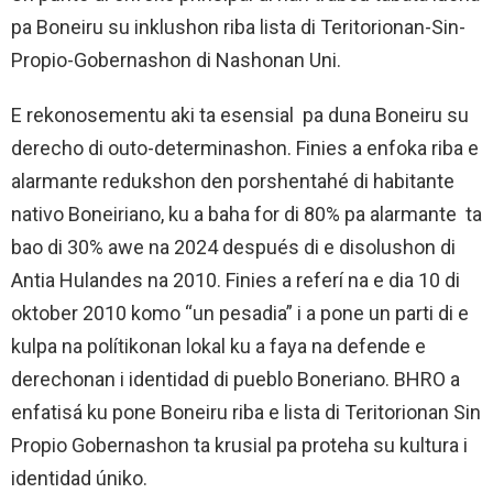
pa Boneiru su inklushon riba lista di Teritorionan-Sin-
Propio-Gobernashon di Nashonan Uni.
E rekonosementu aki ta esensial pa duna Boneiru su
derecho di outo-determinashon. Finies a enfoka riba e
alarmante redukshon den porshentahé di habitante
nativo Boneiriano, ku a baha for di 80% pa alarmante ta
bao di 30% awe na 2024 después di e disolushon di
Antia Hulandes na 2010. Finies a referí na e dia 10 di
oktober 2010 komo “un pesadia” i a pone un parti di e
kulpa na polítikonan lokal ku a faya na defende e
derechonan i identidad di pueblo Boneriano. BHRO a
enfatisá ku pone Boneiru riba e lista di Teritorionan Sin
Propio Gobernashon ta krusial pa proteha su kultura i
identidad úniko.