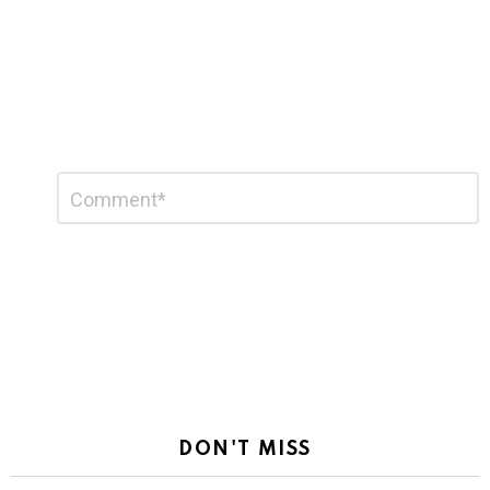
Leave
Comment
*
a
Reply
DON'T MISS