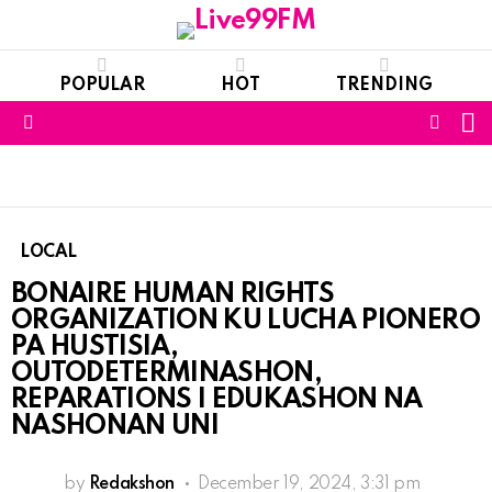
POPULAR
HOT
TRENDING
S
FOLL
Menu
US
LOCAL
BONAIRE HUMAN RIGHTS
ORGANIZATION KU LUCHA PIONERO
PA HUSTISIA,
OUTODETERMINASHON,
REPARATIONS I EDUKASHON NA
NASHONAN UNI
by
Redakshon
December 19, 2024, 3:31 pm