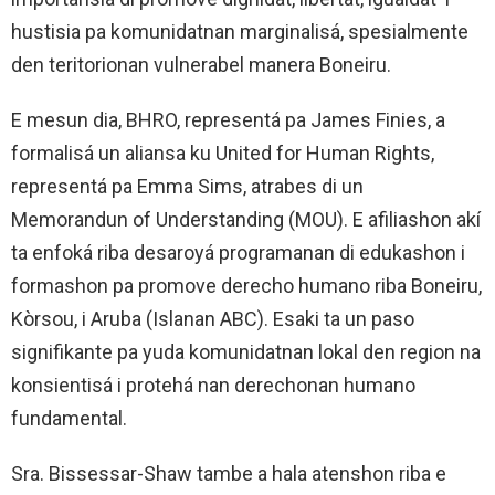
hustisia pa komunidatnan marginalisá, spesialmente
den teritorionan vulnerabel manera Boneiru.
E mesun dia, BHRO, representá pa James Finies, a
formalisá un aliansa ku United for Human Rights,
representá pa Emma Sims, atrabes di un
Memorandun of Understanding (MOU). E afiliashon akí
ta enfoká riba desaroyá programanan di edukashon i
formashon pa promove derecho humano riba Boneiru,
Kòrsou, i Aruba (Islanan ABC). Esaki ta un paso
signifikante pa yuda komunidatnan lokal den region na
konsientisá i protehá nan derechonan humano
fundamental.
Sra. Bissessar-Shaw tambe a hala atenshon riba e