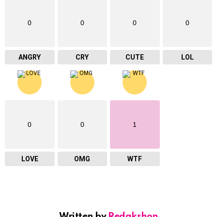
0
0
0
0
ANGRY
CRY
CUTE
LOL
0
0
1
LOVE
OMG
WTF
Written by
Redakshon