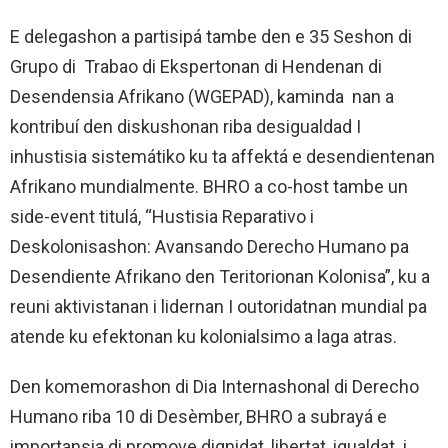
E delegashon a partisipá tambe den e 35 Seshon di
Grupo di Trabao di Ekspertonan di Hendenan di
Desendensia Afrikano (WGEPAD), kaminda nan a
kontribuí den diskushonan riba desigualdad I
inhustisia sistemátiko ku ta affektá e desendientenan
Afrikano mundialmente. BHRO a co-host tambe un
side-event titulá, “Hustisia Reparativo i
Deskolonisashon: Avansando Derecho Humano pa
Desendiente Afrikano den Teritorionan Kolonisa”, ku a
reuni aktivistanan i lidernan I outoridatnan mundial pa
atende ku efektonan ku kolonialsimo a laga atras.
Den komemorashon di Dia Internashonal di Derecho
Humano riba 10 di Desèmber, BHRO a subrayá e
importansia di promove dignidat, libertat, igualdat i