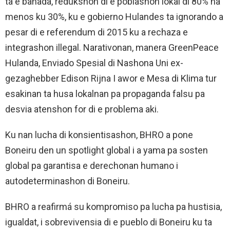
ta e bahada, redukshon di e poblashon lokal di 80% na
menos ku 30%, ku e gobierno Hulandes ta ignorando a
pesar di e referendum di 2015 ku a rechaza e
integrashon illegal. Narativonan, manera GreenPeace
Hulanda, Enviado Spesial di Nashona Uni ex-
gezaghebber Edison Rijna I awor e Mesa di Klima tur
esakinan ta husa lokalnan pa propaganda falsu pa
desvia atenshon for di e problema aki.
Ku nan lucha di konsientisashon, BHRO a pone
Boneiru den un spotlight global i a yama pa sosten
global pa garantisa e derechonan humano i
autodeterminashon di Boneiru.
BHRO a reafirmá su kompromiso pa lucha pa hustisia,
igualdat, i sobrevivensia di e pueblo di Boneiru ku ta