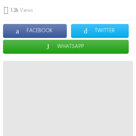
1.2k
Views
FACEBOOK
TWITTER
WHATSAPP