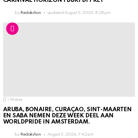
CARNIVAL HORIZON I BUKI DI PRÈT
by
Redakshon
updated
August 5, 2026, 8:28 pm
1
Shares
ARUBA, BONAIRE, CURAÇAO, SINT-MAARTEN
EN SABA NEMEN DEZE WEEK DEEL AAN
WORLDPRIDE IN AMSTERDAM.
by
Redakshon
August 5, 2026, 7:42 pm