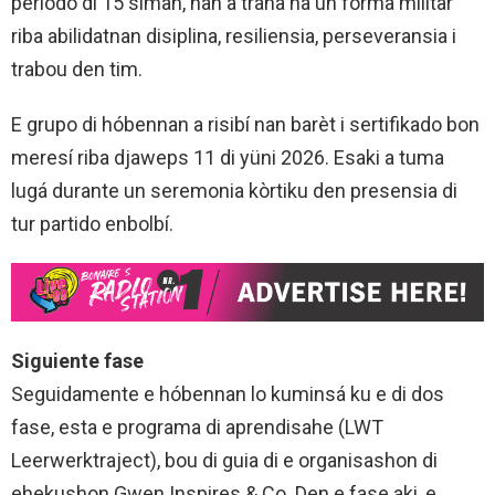
periodo di 15 siman, nan a traha na un forma militar
riba abilidatnan disiplina, resiliensia, perseveransia i
trabou den tim.
E grupo di hóbennan a risibí nan barèt i sertifikado bon
meresí riba djaweps 11 di yüni 2026. Esaki a tuma
lugá durante un seremonia kòrtiku den presensia di
tur partido enbolbí.
Siguiente fase
Seguidamente e hóbennan lo kuminsá ku e di dos
fase, esta e programa di aprendisahe (LWT
Leerwerktraject), bou di guia di e organisashon di
ehekushon Gwen Inspires & Co. Den e fase aki, e