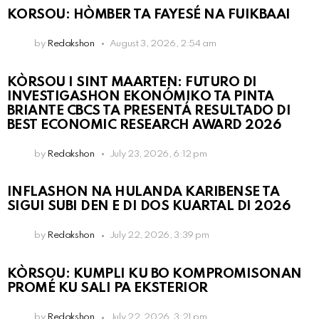
KORSOU: HÒMBER TA FAYESÉ NA FUIKBAAI
by
Redakshon
August 3, 2026, 2:54 am
KÒRSOU I SINT MAARTEN: FUTURO DI
INVESTIGASHON EKONÓMIKO TA PINTA
BRIANTE CBCS TA PRESENTÁ RESULTADO DI
BEST ECONOMIC RESEARCH AWARD 2026
by
Redakshon
July 23, 2026, 6:12 pm
INFLASHON NA HULANDA KARIBENSE TA
SIGUI SUBI DEN E DI DOS KUARTAL DI 2026
by
Redakshon
July 22, 2026, 3:39 pm
KÒRSOU: KUMPLI KU BO KOMPROMISONAN
PROMÉ KU SALI PA EKSTERIOR
by
Redakshon
July 22, 2026, 3:21 pm