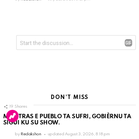
Leave
Comment
*
a
Reply
DON'T MISS
19
Shares
MIENTRAS E PUEBLO TA SUFRI, GOBIÈRNU TA
SIGUI KU SU SHOW.
by
Redakshon
updated
August 3, 2026, 8:18 pm