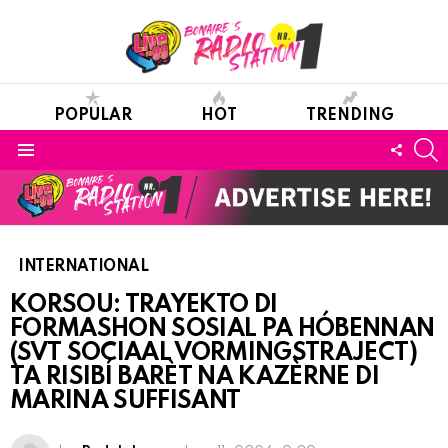
POPULAR
HOT
TRENDING
S
FOLL
Menu
US
INTERNATIONAL
KORSOU: TRAYEKTO DI
FORMASHON SOSIAL PA HÓBENNAN
(SVT SOCIAAL VORMINGSTRAJECT)
TA RISIBÍ BARÈT NA KAZÈRNE DI
MARINA SUFFISANT