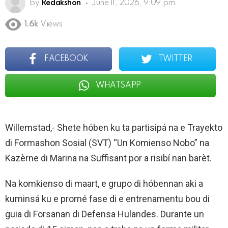
by
Redakshon
June 11, 2026, 9:09 pm
1.6k
Views
FACEBOOK
TWITTER
WHATSAPP
Willemstad,- Shete hóben ku ta partisipá na e Trayekto
di Formashon Sosial (SVT) “Un Komienso Nobo” na
Kazèrne di Marina na Suffisant por a risibí nan barèt.
Na komkienso di maart, e grupo di hóbennan aki a
kuminsá ku e promé fase di e entrenamentu bou di
guia di Forsanan di Defensa Hulandes. Durante un