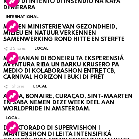
KASO DI INTENTO DI INSENDIO NA KAYA
DEMERARA
INTERNATIONAL
MDC EN MINISTERIE VAN GEZONDHEID,
MILIEU EN NATUUR VERKENNEN
SAMENWERKING ROND HITTE EN STERFTE
2
Shares
LOCAL
MUCHANAN DI BONEIRU TA EKSPERENSIÁ
AVENTURA RIBA UN BARKU KRUSERO PA
MEDIO DI KOLABORASHON ENTRE TCB,
CARNIVAL HORIZON I BUKI DI PRÈT
1
Shares
LOCAL
ARUBA, BONAIRE, CURAÇAO, SINT-MAARTEN
EN SABA NEMEN DEZE WEEK DEEL AAN
WORLDPRIDE IN AMSTERDAM.
LOCAL
DIREKTORADO DI SUPERVISHON I
MANTENSHON DI LEI TA INTENSIFIKÁ