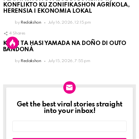
KONFLIKTO KU ZONIFIKASHON AGRÍKOLA,
HERENSIA I EKONOMIA LOKAL
by
Redakshon
July 16, 2026, 12:15 pm
4
Shares
KPCN TA HASI YAMADA NA DOÑO DI OUTO
BANDONÁ
by
Redakshon
July 15, 2026, 7:55 pm
Get the best viral stories straight
Newslett
into your inbox!
Email
address: