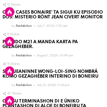
13
Shares
COLD CASES BONAIRE’ TA SIGUI KU EPISODIO
DOS: MISTERIO RÒNT JEAN CIVERT MONITOR
by
Redakshon
July 7, 2026, 1:50 am
8
Shares
PARTIDO M21 A MANDA KARTA PA
GEZAGHEBER.
by
Redakshon
August 1, 2026, 10:49 pm
9
Shares
SRA. JEANINNE WONG-LOI-SING NOMBRÁ
KOMO GEZAGHÈBER INTERINO DI BONEIRU
by
Redakshon
July 21, 2026, 11:43 pm
27
Shares
OLB SU TERMINASHON DI E ÚNIKO
PLANTASHON DI ALOE DI BONEIRU TA