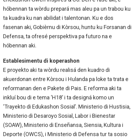
hóbennan ta wòrdu prepará mas aleu pa un trabou ku
ta kuadra ku nan abilidat i talentonan. Ku e dos
fasenan aki, Gobièrnu di Kòrsou, huntu ku Forsanan di
Defensa, ta ofresé perspektiva pa futuro na e
hóbennan aki.
Establesimentu di koperashon
E proyekto aki ta wòrdu realisá den kuadro di
akuerdonan entre Kòrsou i Hulanda pa loke ta trata e
reformanan den e Pakete di Pais. E reforma aki ta
inkluí bou di e tema ‘H18’ i ta designá komo un
‘Trayekto di Edukashon Sosial’. Ministerio di Hustisia,
Ministerio di Desaroyo Sosial, Labor i Bienestar
(SOAW), Ministerio di Enseñansa, Siensia, Kultura i
Deporte (OWCS), i Ministerio di Defensa tur ta sosio