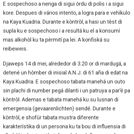
E sospechoso a nenga di sigui òrdu di polis i a sigui
kore. Despues di vários intento, a logra para e vehíkulo
na Kaya Kuadria. Durante e kòntròl, a hasi un tèst di
supla ku e sospechoso i a resultá ku el a konsumí
mas alkohòl ku ta pèrmití pa lei. A konfiská su
reibeweis.
Djaweps 14 di mei, alrededor di 3.20 or di mardugá, a
detené un hòmber di inisial A.N.J. di 61 aña di edat na
Kaya Kuadria. E sospechoso tabata manehá un outo
sin plachi di number pegá dilanti i un patruya a par’é pa
kòntròl. Ademas e tabata manehá ku su lusnan di
emergensia (gevaarenlichten) sendé. Durante e
kòntròl, e shofùr tabata mustra diferente
karakterístika di un persona ku ta bou di influensia di