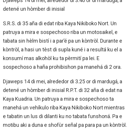
Djaweps 14 di mei, alrededor di 3.40 or di mardugá, a
detené un hòmber di inisial
S.R.S. di 35 aña di edat riba Kaya Nikiboko Nort. Un
patruya a mira e sospechoso riba un motosaikel, e
tabata sin hèlm bistí i a par’é pa un kòntròl. Durante e
kòntròl, a hasi un tèst di supla kuné i a resultá ku el a
konsumí mas alkohòl ku ta pèrmití pa lei. E
sospechoso a haña prohibishon pa manehá di 2 ora.
Djaweps 14 di mei, alrededor di 3.25 or di mardugá, a
detené un hòmber di inisial R.P.T. di 32 aña di edat na
Kaya Kuadria. Un patruya a mira e sospechoso ta
manehá un vehíkulo riba Kaya Nikiboko Nort mientras
e tabatin un lus di dilanti ku no tabata funshoná. Pa e
motibu aki a duna e shofùr señal pa para pa un kòntròl.