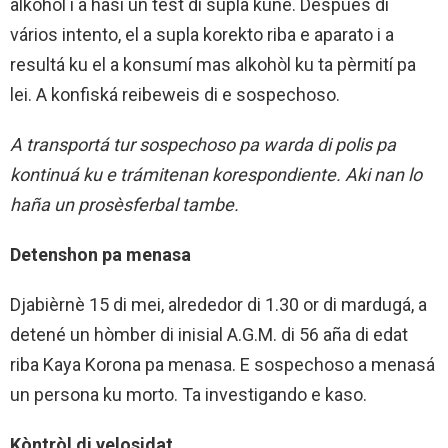
alkohòl i a hasi un tèst di supla kuné. Despues di
vários intento, el a supla korekto riba e aparato i a
resultá ku el a konsumí mas alkohòl ku ta pèrmití pa
lei. A konfiská reibeweis di e sospechoso.
A transportá tur sospechoso pa warda di polis pa
kontinuá ku e trámitenan korespondiente. Aki nan lo
haña un prosèsferbal tambe.
Detenshon pa menasa
Djabièrnè 15 di mei, alrededor di 1.30 or di mardugá, a
detené un hòmber di inisial A.G.M. di 56 aña di edat
riba Kaya Korona pa menasa. E sospechoso a menasá
un persona ku morto. Ta investigando e kaso.
Kòntròl di velosidat