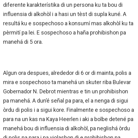
diferente karakterístika di un persona ku ta bou di
influensia di alkohòl i a hasi un tèst di supla kuné. A
resultá ku e sospechoso a konsumí mas alkohòl ku ta
pèrmití pa lei. E sospechoso a haña prohibishon pa
manehá di 5 ora.
Algun ora despues, alrededor di 6 or di mainta, polis a
mira e sospechoso ta manehá un skuter riba Bulevar
Gobernador N. Debrot mientras e tin un prohibishon
pa manehá. A dun’é señal pa para, el a nenga di sigui
òrdu di polis i a sigui kore. Finalmente e sospechoso a
para na un kas na Kaya Heerlen i aki a bolbe detené pa
manehá bou di influensia di alkohòl, pa neglishá òrdu
di polis pa para i pa violashon di e prohibishon pa