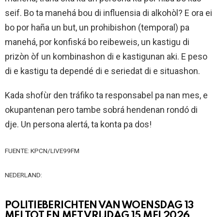
seif. Bo ta manehá bou di influensia di alkohòl? E ora ei
bo por haña un but, un prohibishon (temporal) pa
manehá, por konfiská bo reibeweis, un kastigu di
prizòn òf un kombinashon di e kastigunan aki. E peso
di e kastigu ta dependé di e seriedat di e situashon.
Kada shofùr den tráfiko ta responsabel pa nan mes, e
okupantenan pero tambe sobrá hendenan rondó di
dje. Un persona alertá, ta konta pa dos!
FUENTE: KPCN/LIVE99FM
NEDERLAND:
POLITIEBERICHTEN VAN WOENSDAG 13
MEI TOT EN MET VRIJDAG 15 MEI 2026