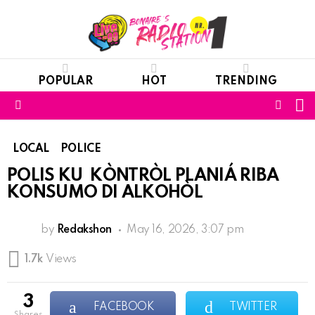
POPULAR
HOT
TRENDING
S
FOLL
Menu
US
LOCAL
POLICE
POLIS KU KÒNTRÒL PLANIÁ RIBA
KONSUMO DI ALKOHÒL
by
Redakshon
May 16, 2026, 3:07 pm
1.7k
Views
3
FACEBOOK
TWITTER