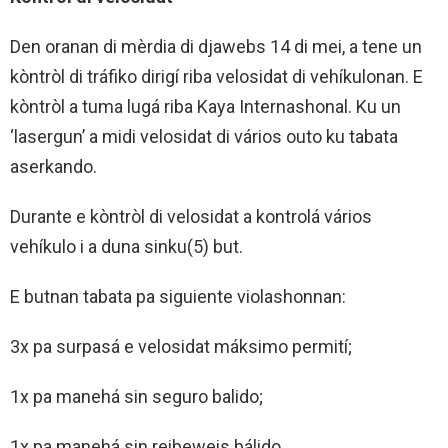
Den oranan di mèrdia di djawebs 14 di mei, a tene un
kòntròl di tráfiko dirigí riba velosidat di vehíkulonan. E
kòntròl a tuma lugá riba Kaya Internashonal. Ku un
‘lasergun’ a midi velosidat di vários outo ku tabata
aserkando.
Durante e kòntròl di velosidat a kontrolá vários
vehíkulo i a duna sinku(5) but.
E butnan tabata pa siguiente violashonnan:
3x pa surpasá e velosidat máksimo permití;
1x pa manehá sin seguro balido;
1x pa manehá sin reibeweis bálido.