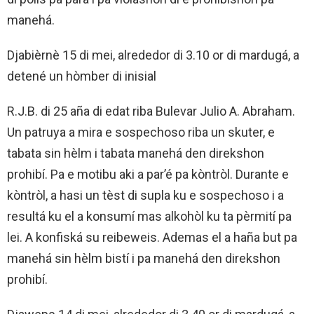
manehá.
Djabièrnè 15 di mei, alrededor di 3.10 or di mardugá, a
detené un hòmber di inisial
R.J.B. di 25 aña di edat riba Bulevar Julio A. Abraham.
Un patruya a mira e sospechoso riba un skuter, e
tabata sin hèlm i tabata manehá den direkshon
prohibí. Pa e motibu aki a par’é pa kòntròl. Durante e
kòntròl, a hasi un tèst di supla ku e sospechoso i a
resultá ku el a konsumí mas alkohòl ku ta pèrmití pa
lei. A konfiská su reibeweis. Ademas el a haña but pa
manehá sin hèlm bistí i pa manehá den direkshon
prohibí.