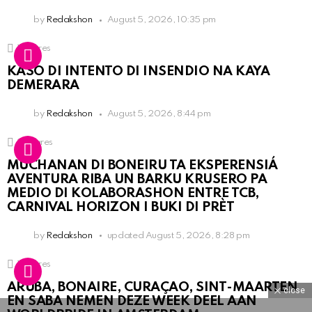
by
Redakshon
August 5, 2026, 10:35 pm
1
Shares
KASO DI INTENTO DI INSENDIO NA KAYA
DEMERARA
by
Redakshon
August 5, 2026, 8:44 pm
3
Shares
MUCHANAN DI BONEIRU TA EKSPERENSIÁ
AVENTURA RIBA UN BARKU KRUSERO PA
MEDIO DI KOLABORASHON ENTRE TCB,
CARNIVAL HORIZON I BUKI DI PRÈT
by
Redakshon
updated
August 5, 2026, 8:28 pm
1
Shares
ARUBA, BONAIRE, CURAÇAO, SINT-MAARTEN
close
EN SABA NEMEN DEZE WEEK DEEL AAN