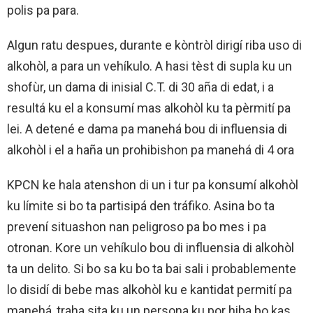
polis pa para.
Algun ratu despues, durante e kòntròl dirigí riba uso di
alkohòl, a para un vehíkulo. A hasi tèst di supla ku un
shofùr, un dama di inisial C.T. di 30 aña di edat, i a
resultá ku el a konsumí mas alkohòl ku ta pèrmití pa
lei. A detené e dama pa manehá bou di influensia di
alkohòl i el a haña un prohibishon pa manehá di 4 ora
KPCN ke hala atenshon di un i tur pa konsumí alkohòl
ku límite si bo ta partisipá den tráfiko. Asina bo ta
prevení situashon nan peligroso pa bo mes i pa
otronan. Kore un vehíkulo bou di influensia di alkohòl
ta un delito. Si bo sa ku bo ta bai sali i probablemente
lo disidí di bebe mas alkohòl ku e kantidat permití pa
manehá, traha sita ku un persona ku por hiba bo kas