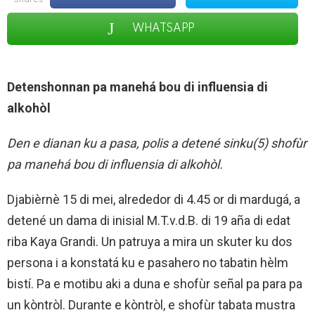
shares
WHATSAPP
Detenshonnan pa manehá bou di influensia di
alkohòl
Den e dianan ku a pasa, polis a detené sinku(5) shofùr
pa manehá bou di influensia di alkohòl.
Djabièrnè 15 di mei, alrededor di 4.45 or di mardugá, a
detené un dama di inisial M.T.v.d.B. di 19 aña di edat
riba Kaya Grandi. Un patruya a mira un skuter ku dos
persona i a konstatá ku e pasahero no tabatin hèlm
bistí. Pa e motibu aki a duna e shofùr señal pa para pa
un kòntròl. Durante e kòntròl, e shofùr tabata mustra