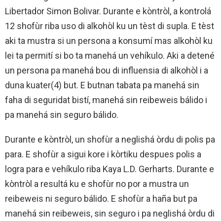
Libertador Simon Bolivar. Durante e kòntròl, a kontrolá
12 shofùr riba uso di alkohòl ku un tèst di supla. E tèst
aki ta mustra si un persona a konsumí mas alkohòl ku
lei ta permití si bo ta manehá un vehíkulo. Aki a detené
un persona pa manehá bou di influensia di alkohòl i a
duna kuater(4) but. E butnan tabata pa manehá sin
faha di seguridat bistí, manehá sin reibeweis bálido i
pa manehá sin seguro bálido.
Durante e kòntròl, un shofùr a neglishá òrdu di polis pa
para. E shofùr a sigui kore i kòrtiku despues polis a
logra para e vehíkulo riba Kaya L.D. Gerharts. Durante e
kòntròl a resultá ku e shofùr no por a mustra un
reibeweis ni seguro bálido. E shofùr a haña but pa
manehá sin reibeweis, sin seguro i pa neglishá òrdu di