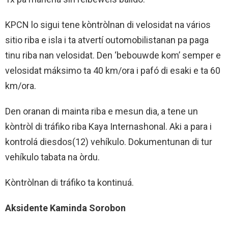
KPCN lo sigui tene kòntròlnan di velosidat na vários
sitio riba e isla i ta atvertí outomobilistanan pa paga
tinu riba nan velosidat. Den ‘bebouwde kom’ semper e
velosidat máksimo ta 40 km/ora i pafó di esaki e ta 60
km/ora.
Den oranan di mainta riba e mesun dia, a tene un
kòntròl di tráfiko riba Kaya Internashonal. Aki a para i
kontrolá diesdos(12) vehíkulo. Dokumentunan di tur
vehíkulo tabata na òrdu.
Kòntròlnan di tráfiko ta kontinuá.
Aksidente Kaminda Sorobon