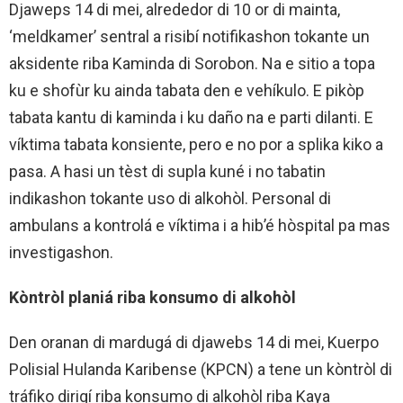
Djaweps 14 di mei, alrededor di 10 or di mainta,
‘meldkamer’ sentral a risibí notifikashon tokante un
aksidente riba Kaminda di Sorobon. Na e sitio a topa
ku e shofùr ku ainda tabata den e vehíkulo. E pikòp
tabata kantu di kaminda i ku daño na e parti dilanti. E
víktima tabata konsiente, pero e no por a splika kiko a
pasa. A hasi un tèst di supla kuné i no tabatin
indikashon tokante uso di alkohòl. Personal di
ambulans a kontrolá e víktima i a hib’é hòspital pa mas
investigashon.
Kòntròl planiá riba konsumo di alkohòl
Den oranan di mardugá di djawebs 14 di mei, Kuerpo
Polisial Hulanda Karibense (KPCN) a tene un kòntròl di
tráfiko dirigí riba konsumo di alkohòl riba Kaya