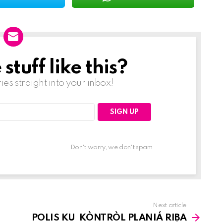
tuff like this?
ries straight into your inbox!
Don't worry, we don't spam
Next article
POLIS KU KÒNTRÒL PLANIÁ RIBA