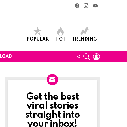
facebook
instagram
youtube
POPULAR
HOT
TRENDING
SEARCH
LOGIN
FOLLOW
LOAD
US
Get the best
Newslett
viral stories
straight into
your inbox!