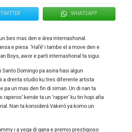
TWITTER
WHATSAPP
 un bes mas den e área internashonal.
nsa e piesa ‘Hal’é’ i tambe el a move den e
an Boys, awor e parti internashonal ta sigui.
bai Santo Domingo pa asina hasi algun
 a drenta studio ku tres diferente artista
e pa un mas den fin di siman. Un di nan ta
 raperos’ kende ta un ‘rapper’ ku tin hopi aña
onal. Nan ta konsiderá Vakeró ya komo un
rammy i a yega di gana e premio prestigioso