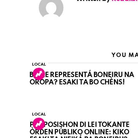
YOU MA
LOCAL
BO KE REPRESENTÁ BONEIRU NA
OROPA? ESAKI TA BO CHÈNS!
LOCAL
PROPOSISHON DI LEI TOKANTE
ÒRDEN PÚBLIKO ONLINE: KIKO