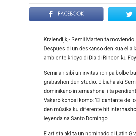
FACEBOOK
Kralendijk,- Semii Marten ta moviendo
Despues di un deskanso den kua el a la
ambiente krioyo di Dia di Rincon ku Foy
Semii a risibí un invitashon pa bolbe 
grabashon den studio. E biaha akí Semii
dominikano internashonal i ta pendient
Vakeró konosí komo: ‘El cantante de los
den músika ku diferente hit internash
leyenda na Santo Domingo.
E artista akí ta un nominado di Latin G