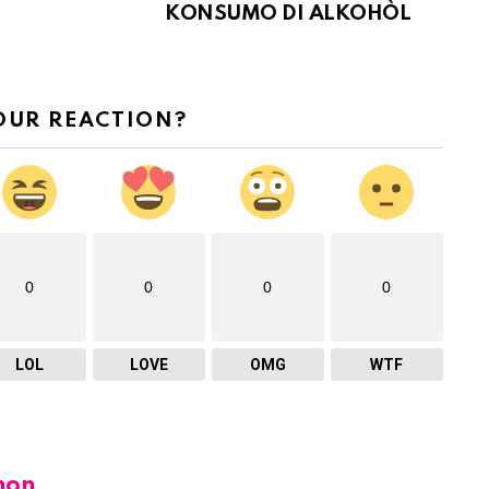
KONSUMO DI ALKOHÒL
OUR REACTION?
0
0
0
0
LOL
LOVE
OMG
WTF
hon