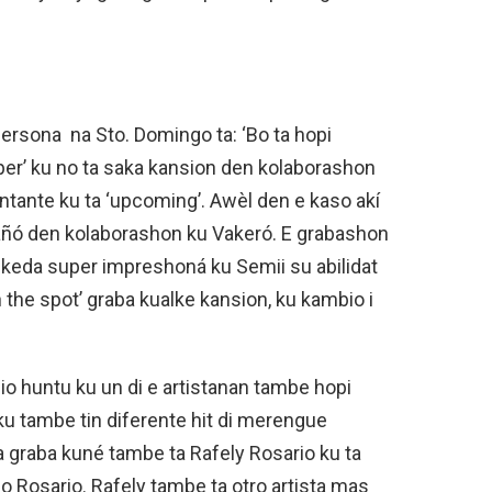
persona na Sto. Domingo ta: ‘Bo ta hopi
per’ ku no ta saka kansion den kolaborashon
antante ku ta ‘upcoming’. Awèl den e kaso akí
añó den kolaborashon ku Vakeró. E grabashon
 keda super impreshoná ku Semii su abilidat
 the spot’ graba kualke kansion, ku kambio i
o huntu ku un di e artistanan tambe hopi
ku tambe tin diferente hit di merengue
a graba kuné tambe ta Rafely Rosario ku ta
 Rosario. Rafely tambe ta otro artista mas