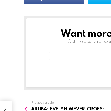
Want more s
NEWSLETTER
Get the best viral sto
Email
address:
Previous article
:
See
ARUBA: EVELYN WEVER-CROES:
more