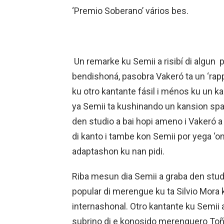
‘Premio Soberano’ vários bes.
Un remarke ku Semii a risibí di algun 
bendishoná, pasobra Vakeró ta un ‘rap
ku otro kantante fásil i ménos ku un k
ya Semii ta kushinando un kansion sp
den studio a bai hopi ameno i Vakeró a
di kanto i tambe kon Semii por yega ‘on
adaptashon ku nan pidi.
Riba mesun dia Semii a graba den studi
popular di merengue ku ta Silvio Mora 
internashonal. Otro kantante ku Semii 
subrino di e konosido merenguero Toño