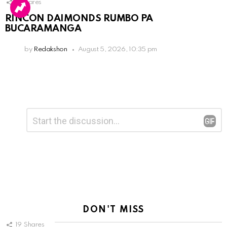
3
Shares
RINCON DAIMONDS RUMBO PA
BUCARAMANGA
by
Redakshon
August 5, 2026, 10:35 pm
Leave
Comment
*
a
Reply
DON'T MISS
19
Shares