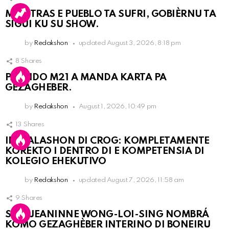
MIENTRAS E PUEBLO TA SUFRI, GOBIÈRNU TA
SIGUI KU SU SHOW.
by
Redakshon
updated
August 3, 2026, 8:18 pm
8
Shares
PARTIDO M21 A MANDA KARTA PA
GEZAGHEBER.
by
Redakshon
August 1, 2026, 10:49 pm
13
Shares
INSTALASHON DI CROG: KOMPLETAMENTE
KOREKTO I DENTRO DI E KOMPETENSIA DI
KOLEGIO EHEKUTIVO
by
Redakshon
updated
August 7, 2026, 11:58 am
9
Shares
SRA. JEANINNE WONG-LOI-SING NOMBRÁ
KOMO GEZAGHÈBER INTERINO DI BONEIRU