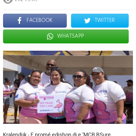
1.9k
Views
FACEBOOK
TWITTER
WHATSAPP
Kralendijk,- E promé edishon di e ‘MCB BSure