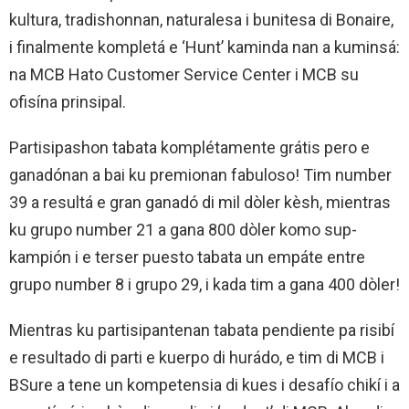
kultura, tradishonnan, naturalesa i bunitesa di Bonaire,
i finalmente kompletá e ‘Hunt’ kaminda nan a kuminsá:
na MCB Hato Customer Service Center i MCB su
ofisína prinsipal.
Partisipashon tabata komplétamente grátis pero e
ganadónan a bai ku premionan fabuloso! Tim number
39 a resultá e gran ganadó di mil dòler kèsh, mientras
ku grupo number 21 a gana 800 dòler komo sup-
kampión i e terser puesto tabata un empáte entre
grupo number 8 i grupo 29, i kada tim a gana 400 dòler!
Mientras ku partisipantenan tabata pendiente pa risibí
e resultado di parti e kuerpo di hurádo, e tim di MCB i
BSure a tene un kompetensia di kues i desafío chikí i a