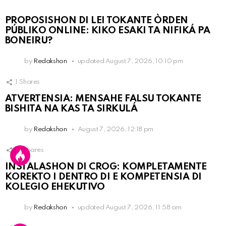
PROPOSISHON DI LEI TOKANTE ÒRDEN
PÚBLIKO ONLINE: KIKO ESAKI TA NIFIKÁ PA
BONEIRU?
by
Redakshon
updated
August 7, 2026, 10:10 pm
1
Shares
ATVERTENSIA: MENSAHE FALSU TOKANTE
BISHITA NA KAS TA SIRKULÁ
by
Redakshon
August 7, 2026, 12:18 pm
13
Shares
INSTALASHON DI CROG: KOMPLETAMENTE
KOREKTO I DENTRO DI E KOMPETENSIA DI
KOLEGIO EHEKUTIVO
by
Redakshon
updated
August 7, 2026, 11:58 am