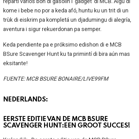
repartí vários bòn di gasolin i ‘gadget’ di MCB. Algu di
kome i bebe no por a keda afó, huntu ku un trit di un
trùk di eiskrim pa kompletá un djadumingu di alegría,
aventura i sigur rekuerdonan pa semper.
Keda pendiente pa e próksimo edishon di e MCB
BSure Scavenger Hunt ku ta primintí di bira aún mas
eksitante!
FUENTE: MCB BSURE BONAIRE/LIVE99FM
NEDERLANDS:
EERSTE EDITIE VAN DE MCB BSURE
SCAVENGER HUNT:EEN GROOT SUCCES!