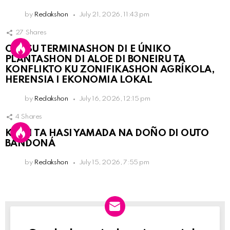
by
Redakshon
July 21, 2026, 11:43 pm
27
Shares
OLB SU TERMINASHON DI E ÚNIKO
PLANTASHON DI ALOE DI BONEIRU TA
KONFLIKTO KU ZONIFIKASHON AGRÍKOLA,
HERENSIA I EKONOMIA LOKAL
by
Redakshon
July 16, 2026, 12:15 pm
4
Shares
KPCN TA HASI YAMADA NA DOÑO DI OUTO
BANDONÁ
by
Redakshon
July 15, 2026, 7:55 pm