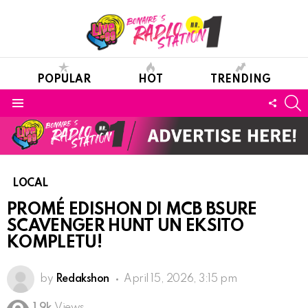
POPULAR
HOT
TRENDING
S
FOLL
Menu
US
LOCAL
PROMÉ EDISHON DI MCB BSURE
SCAVENGER HUNT UN EKSITO
KOMPLETU!
by
Redakshon
April 15, 2026, 3:15 pm