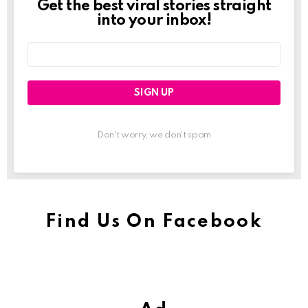
Get the best viral stories straight
Newslett
into your inbox!
Email
address:
Don't worry, we don't spam
Find Us On Facebook