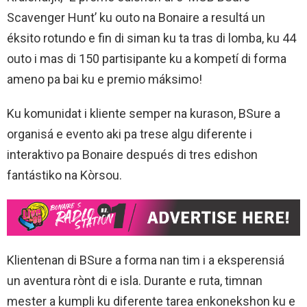
Scavenger Hunt’ ku outo na Bonaire a resultá un
éksito rotundo e fin di siman ku ta tras di lomba, ku 44
outo i mas di 150 partisipante ku a kompetí di forma
ameno pa bai ku e premio máksimo!
Ku komunidat i kliente semper na kurason, BSure a
organisá e evento aki pa trese algu diferente i
interaktivo pa Bonaire después di tres edishon
fantástiko na Kòrsou.
Klientenan di BSure a forma nan tim i a eksperensiá
un aventura rònt di e isla. Durante e ruta, timnan
mester a kumpli ku diferente tarea enkonekshon ku e