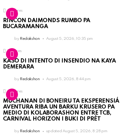
3
Shares
RINCON DAIMONDS RUMBO PA
BUCARAMANGA
by
Redakshon
August 5, 2026, 10:35 pm
1
Shares
KASO DI INTENTO DI INSENDIO NA KAYA
DEMERARA
by
Redakshon
August 5, 2026, 8:44 pm
3
Shares
MUCHANAN DI BONEIRU TA EKSPERENSIÁ
AVENTURA RIBA UN BARKU KRUSERO PA
MEDIO DI KOLABORASHON ENTRE TCB,
CARNIVAL HORIZON I BUKI DI PRÈT
by
Redakshon
updated
August 5, 2026, 8:28 pm