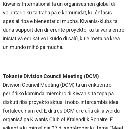
Kiwanis International ta un organisashon global di
voluntario ku ta traha pa e komunidat, ku énfasis
spesial riba e bienestar di mucha. Kiwanis-klubs ta
duna support den diferente proyekto, ku ta variá entre
inisiativa edukativo i kuido di salú, ku e meta pa kreá
un mundo mihó pa mucha.
Tokante Division Council Meeting (DCM)
Division Council Meeting (DCM) ta un enkuentro
periódiko kaminda miembro di Kiwanis ta topa pa
diskuti riba proyekto aktual i nobo, intercambia idea i
fortalece nan red. E di tres DCM di e aña aki a wordu
organisá pa Kiwanis Club of Kralendijk Bonaire. E
wikènt a kuminsá dia 27 di sèptèmber ku tema “Meet