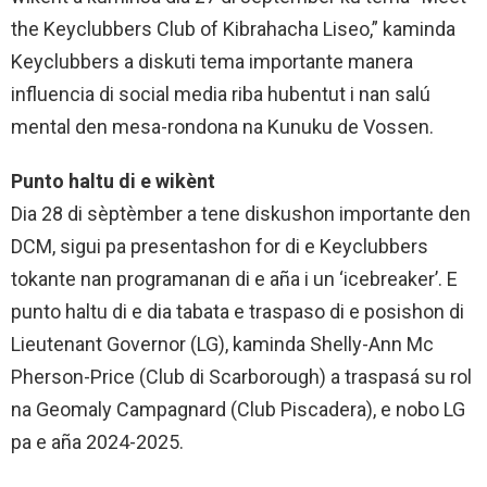
the Keyclubbers Club of Kibrahacha Liseo,” kaminda
Keyclubbers a diskuti tema importante manera
influencia di social media riba hubentut i nan salú
mental den mesa-rondona na Kunuku de Vossen.
Punto haltu di e wikènt
Dia 28 di sèptèmber a tene diskushon importante den
DCM, sigui pa presentashon for di e Keyclubbers
tokante nan programanan di e aña i un ‘icebreaker’. E
punto haltu di e dia tabata e traspaso di e posishon di
Lieutenant Governor (LG), kaminda Shelly-Ann Mc
Pherson-Price (Club di Scarborough) a traspasá su rol
na Geomaly Campagnard (Club Piscadera), e nobo LG
pa e aña 2024-2025.