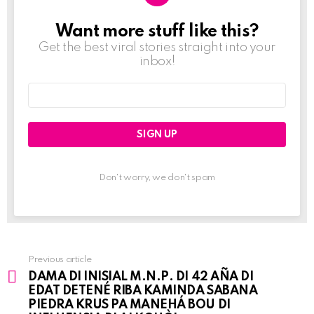
Want more stuff like this?
NEWSLETTER
Get the best viral stories straight into your
inbox!
Email
address:
Don't worry, we don't spam
Previous article
See
DAMA DI INISIAL M.N.P. DI 42 AÑA DI
more
EDAT DETENÉ RIBA KAMINDA SABANA
PIEDRA KRUS PA MANEHÁ BOU DI