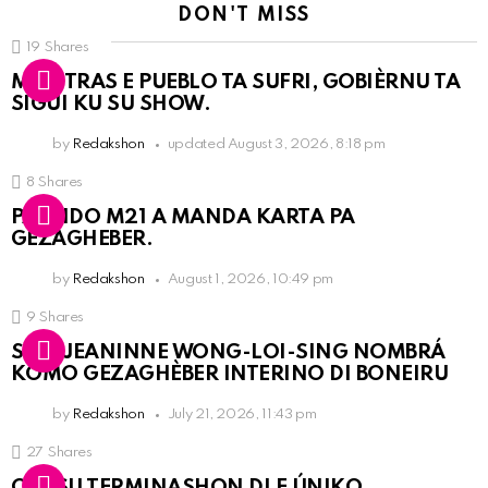
DON'T MISS
19
Shares
MIENTRAS E PUEBLO TA SUFRI, GOBIÈRNU TA
SIGUI KU SU SHOW.
by
Redakshon
updated
August 3, 2026, 8:18 pm
8
Shares
PARTIDO M21 A MANDA KARTA PA
GEZAGHEBER.
by
Redakshon
August 1, 2026, 10:49 pm
9
Shares
SRA. JEANINNE WONG-LOI-SING NOMBRÁ
KOMO GEZAGHÈBER INTERINO DI BONEIRU
by
Redakshon
July 21, 2026, 11:43 pm
27
Shares
OLB SU TERMINASHON DI E ÚNIKO