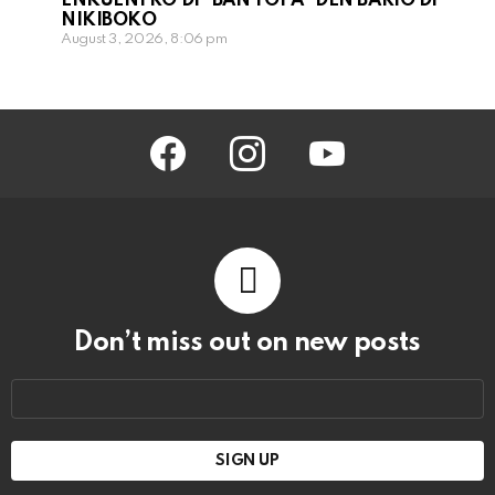
ENKUENTRO DI “BAN TOPA” DEN BARIO DI
NIKIBOKO
August 3, 2026, 8:06 pm
facebook
instagram
youtube
Don’t miss out on new posts
Email
address: