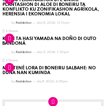
PLANTASHON DI ALOE DI BONEIRU TA
KONFLIKTO KU ZONIFIKASHON AGRÍKOLA,
HERENSIA I EKONOMIA LOKAL
by
Redakshon
July 16, 2026, 12:15 pm
4
Shares
KPCN TA HASI YAMADA NA DOÑO DI OUTO
BANDONÁ
by
Redakshon
July 15, 2026, 7:55 pm
3
Shares
MANTENÉ LORA DI BONEIRU SALBAHE: NO
DUNA NAN KUMINDA
by
Redakshon
July 8, 2026, 6:08 pm