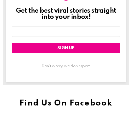
Get the best viral stories straight
Newslett
into your inbox!
Email
address:
Don't worry, we don't spam
Find Us On Facebook