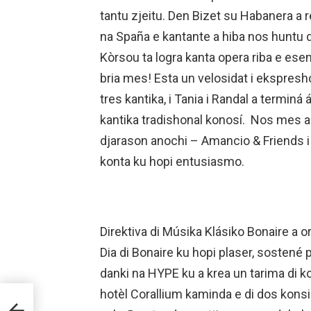
tantu zjeitu. Den Bizet su Habanera a 
na Spaña e kantante a hiba nos huntu
Kòrsou ta logra kanta opera riba e ese
bria mes! Esta un velosidat i ekspresho
tres kantika, i Tania i Randal a termi
kantika tradishonal konosí. Nos mes ar
djarason anochi – Amancio & Friends i 
konta ku hopi entusiasmo.
Direktiva di Músika Klásiko Bonaire a o
Dia di Bonaire ku hopi plaser, sostené
danki na HYPE ku a krea un tarima di k
hotèl Corallium kaminda e di dos kons