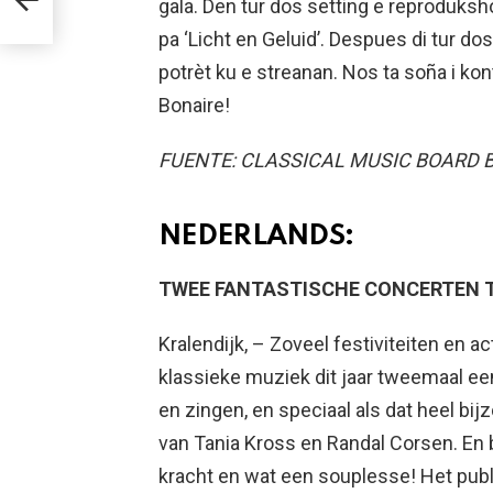
gala. Den tur dos setting e reproduks
pa ‘Licht en Geluid’. Despues di tur do
potrèt ku e streanan. Nos ta soña i kont
Bonaire!
FUENTE: CLASSICAL MUSIC BOARD 
NEDERLANDS:
TWEE FANTASTISCHE CONCERTEN T
Kralendijk, – Zoveel festiviteiten en ac
klassieke muziek dit jaar tweemaal ee
en zingen, en speciaal als dat heel bi
van Tania Kross en Randal Corsen. En 
kracht en wat een souplesse! Het publi