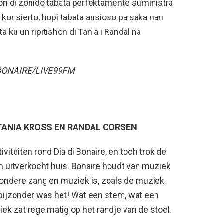
hon di zonido tabata perfektamente suministrá
s konsierto, hopi tabata ansioso pa saka nan
a ku un ripitishon di Tania i Randal na
BONAIRE/LIVE99FM
ANIA KROSS EN RANDAL CORSEN
tiviteiten rond Dia di Bonaire, en toch trok de
n uitverkocht huis. Bonaire houdt van muziek
jzondere zang en muziek is, zoals de muziek
bijzonder was het! Wat een stem, wat een
ek zat regelmatig op het randje van de stoel.