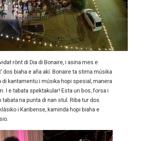
vidat rònt di Dia di Bonaire, i asina mes e
t’ dos biaha e aña akí. Bonaire ta stima músika
a di kantamentu i músika hopi spesial, manera
. I e tabata spektakular! Esta un bos, forsa i
 tabata na punta di nan stul. Riba tur dos
klásiko i Karibense, kaminda hopi biaha e
sio.