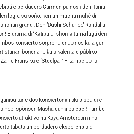
rebibá e berdadero Carmen pa nos i den Tania
 den logra su soño: kon un mucha muhé di
narionan grandi. Den ‘Dushi Scharloo’ Randal a
n! E drama di ‘Katibu di shon’ a tuma lugá den
ná ámbos konsierto sorprendiendo nos ku algun
tistanan boneriano ku a kalenta e públiko
Zahid Frans ku e ‘Steelpan’ – tambe por a
rganisá tur e dos konsiertonan aki bispu di e
 pa hopi spònser. Masha danki pa esei! Tambe
onsierto atraktivo na Kaya Amsterdam i na
ierto tabata un berdadero eksperensia di