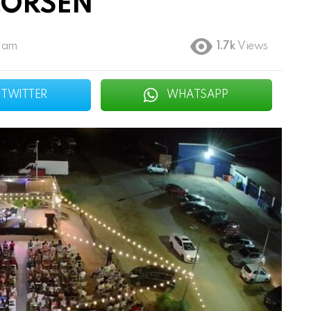
CORSEN
6 am
1.7k
Views
TWITTER
WHATSAPP