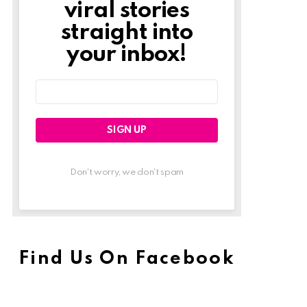
viral stories
straight into
your inbox!
Email
address:
Don't worry, we don't spam
Find Us On Facebook