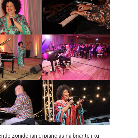
nde zonidonan di piano asina briante i ku