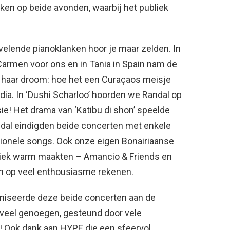
ken op beide avonden, waarbij het publiek
elende pianoklanken hoor je maar zelden. In
armen voor ons en in Tania in Spain nam de
 haar droom: hoe het een Curaçaos meisje
dia. In ‘Dushi Scharloo’ hoorden we Randal op
ie! Het drama van ‘Katibu di shon’ speelde
Randal eindigden beide concerten met enkele
tionele songs. Ook onze eigen Bonairiaanse
liek warm maakten – Amancio & Friends en
en op veel enthousiasme rekenen.
aniseerde deze beide concerten aan de
 veel genoegen, gesteund door vele
r! Ook dank aan HYPE die een sfeervol