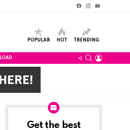
facebook
instagram
youtube
POPULAR
HOT
TRENDING
SEARCH
LOGIN
FOLLOW
LOAD
US
Get the best
Newslett