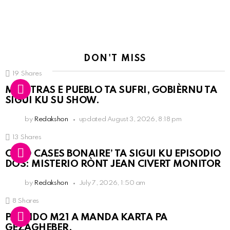
DON'T MISS
19
Shares
MIENTRAS E PUEBLO TA SUFRI, GOBIÈRNU TA
SIGUI KU SU SHOW.
by
Redakshon
updated
August 3, 2026, 8:18 pm
13
Shares
COLD CASES BONAIRE’ TA SIGUI KU EPISODIO
DOS: MISTERIO RÒNT JEAN CIVERT MONITOR
by
Redakshon
July 7, 2026, 1:50 am
8
Shares
PARTIDO M21 A MANDA KARTA PA
GEZAGHEBER.