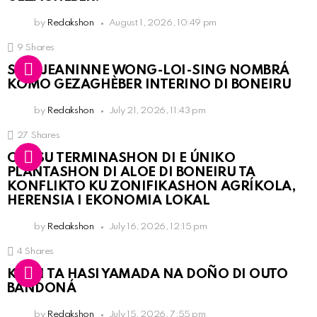
by
Redakshon
August 1, 2026, 10:49 pm
9
Shares
SRA. JEANINNE WONG-LOI-SING NOMBRÁ
KOMO GEZAGHÈBER INTERINO DI BONEIRU
by
Redakshon
July 21, 2026, 11:43 pm
27
Shares
OLB SU TERMINASHON DI E ÚNIKO
PLANTASHON DI ALOE DI BONEIRU TA
KONFLIKTO KU ZONIFIKASHON AGRÍKOLA,
HERENSIA I EKONOMIA LOKAL
by
Redakshon
July 16, 2026, 12:15 pm
4
Shares
KPCN TA HASI YAMADA NA DOÑO DI OUTO
BANDONÁ
by
Redakshon
July 15, 2026, 7:55 pm