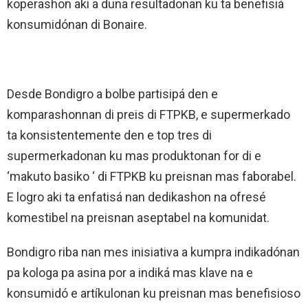
koperashon aki a duna resultadonan ku ta benefisiá
konsumidónan di Bonaire.
Desde Bondigro a bolbe partisipá den e
komparashonnan di preis di FTPKB, e supermerkado
ta konsistentemente den e top tres di
supermerkadonan ku mas produktonan for di e
‘makuto basiko ‘ di FTPKB ku preisnan mas faborabel.
E logro aki ta enfatisá nan dedikashon na ofresé
komestibel na preisnan aseptabel na komunidat.
Bondigro riba nan mes inisiativa a kumpra indikadónan
pa kologa pa asina por a indiká mas klave na e
konsumidó e artíkulonan ku preisnan mas benefisioso