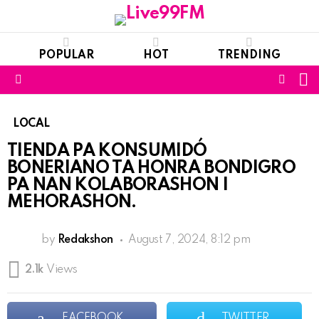
POPULAR
HOT
TRENDING
S
FOLL
Menu
US
LOCAL
TIENDA PA KONSUMIDÓ
BONERIANO TA HONRA BONDIGRO
PA NAN KOLABORASHON I
MEHORASHON.
by
Redakshon
August 7, 2024, 8:12 pm
2.1k
Views
FACEBOOK
TWITTER