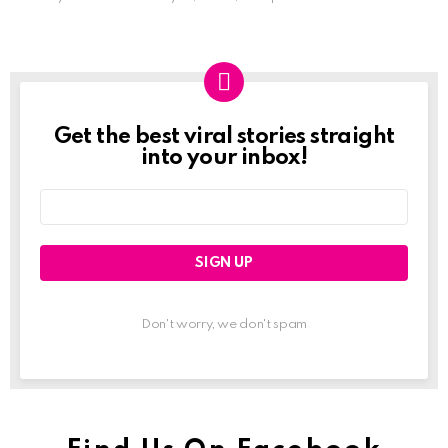
Get the best viral stories straight
Newslett
into your inbox!
Email
address:
Don't worry, we don't spam