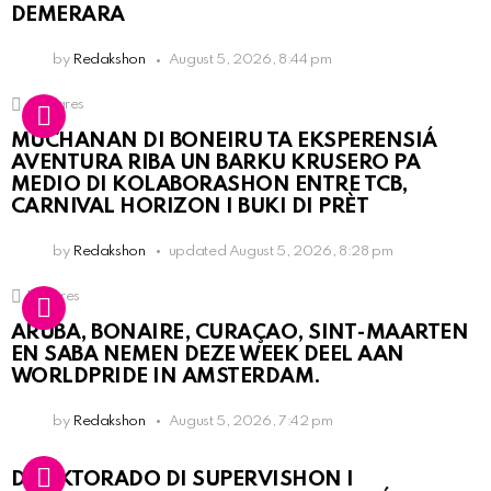
DEMERARA
by
Redakshon
August 5, 2026, 8:44 pm
2
Shares
MUCHANAN DI BONEIRU TA EKSPERENSIÁ
AVENTURA RIBA UN BARKU KRUSERO PA
MEDIO DI KOLABORASHON ENTRE TCB,
CARNIVAL HORIZON I BUKI DI PRÈT
by
Redakshon
updated
August 5, 2026, 8:28 pm
1
Shares
ARUBA, BONAIRE, CURAÇAO, SINT-MAARTEN
EN SABA NEMEN DEZE WEEK DEEL AAN
WORLDPRIDE IN AMSTERDAM.
by
Redakshon
August 5, 2026, 7:42 pm
DIREKTORADO DI SUPERVISHON I