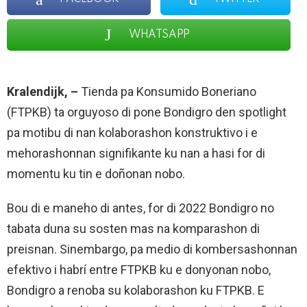
WHATSAPP
Kralendijk
, –
Tienda pa Konsumido Boneriano
(FTPKB) ta orguyoso di pone Bondigro den spotlight
pa motibu di nan kolaborashon konstruktivo i e
mehorashonnan signifikante ku nan a hasi for di
momentu ku tin e doñonan nobo.
Bou di e maneho di antes, for di 2022 Bondigro no
tabata duna su sosten mas na komparashon di
preisnan. Sinembargo, pa medio di kombersashonnan
efektivo i habrí entre FTPKB ku e donyonan nobo,
Bondigro a renoba su kolaborashon ku FTPKB. E