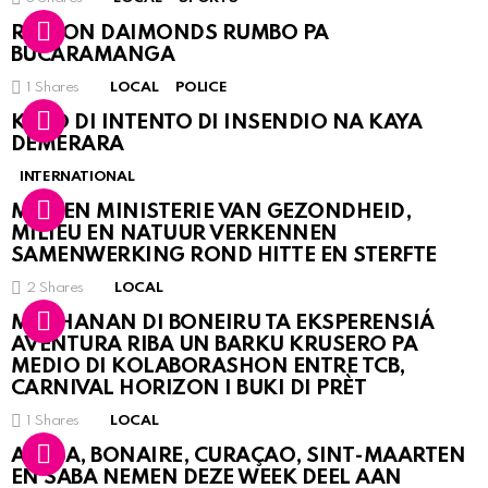
RINCON DAIMONDS RUMBO PA
BUCARAMANGA
1
Shares
LOCAL
POLICE
KASO DI INTENTO DI INSENDIO NA KAYA
DEMERARA
INTERNATIONAL
MDC EN MINISTERIE VAN GEZONDHEID,
MILIEU EN NATUUR VERKENNEN
SAMENWERKING ROND HITTE EN STERFTE
2
Shares
LOCAL
MUCHANAN DI BONEIRU TA EKSPERENSIÁ
AVENTURA RIBA UN BARKU KRUSERO PA
MEDIO DI KOLABORASHON ENTRE TCB,
CARNIVAL HORIZON I BUKI DI PRÈT
1
Shares
LOCAL
ARUBA, BONAIRE, CURAÇAO, SINT-MAARTEN
EN SABA NEMEN DEZE WEEK DEEL AAN