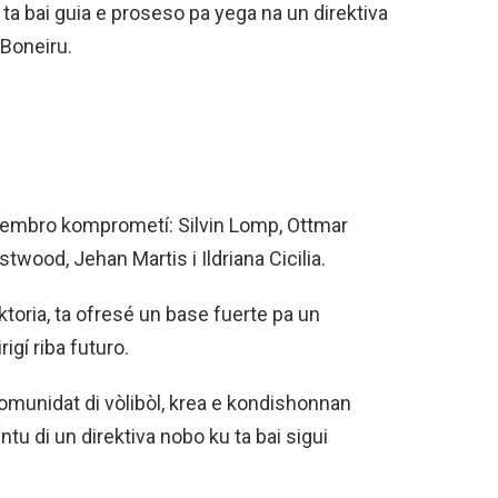
ta bai guia e proseso pa yega na un direktiva
 Boneiru.
miembro komprometí: Silvin Lomp, Ottmar
wood, Jehan Martis i Ildriana Cicilia.
toria, ta ofresé un base fuerte pa un
igí riba futuro.
komunidat di vòlibòl, krea e kondishonnan
u di un direktiva nobo ku ta bai sigui