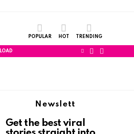
POPULAR
HOT
TRENDING
SEARCH
LOGIN
FOLLOW
LOAD
US
Newslett
Get the best viral
stories straight into