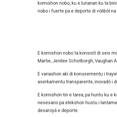
komishon nobo, ku e lunanan ku ta bini 
nobo i fuerte pa e deporte di vòlibòl na
E komishon nobo ta konsistí di seis 
Martie, Jenilee Schotborgh, Vaughan Ast
E variashon akí di konosementu i trayek
aserkamentu transparente, inovadó i dir
E komishon tin e tarea, pa huntu ku e 
nesesario pa elekshon hustu i lantament
desaroyá e deporte.