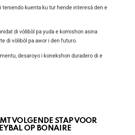
 i teniendo kuenta ku tur hende interesá den e
idat di vòlibòl pa yuda e komishon asina
e di vòlibòl pa awor i den futuro.
mentu, desaroyo i konekshon duradero di e
EMT VOLGENDE STAP VOOR
EYBAL OP BONAIRE