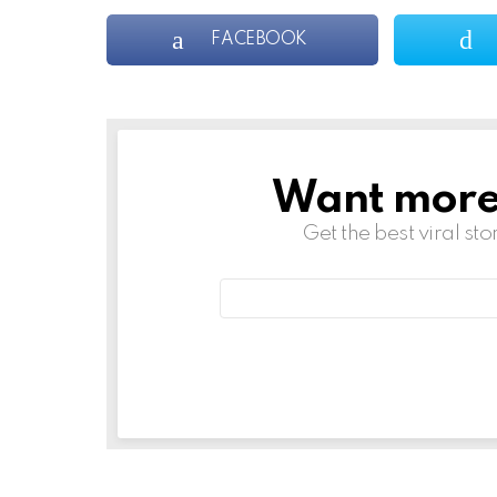
FACEBOOK
Want more s
NEWSLETTER
Get the best viral sto
Email
address: