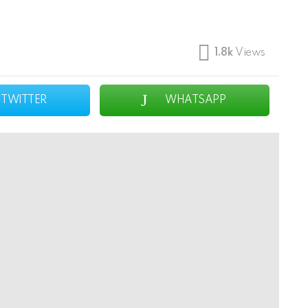
1.8k
Views
TWITTER
WHATSAPP