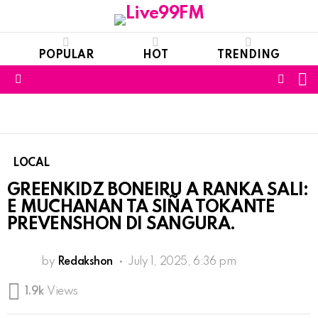
POPULAR
HOT
TRENDING
S
FOLL
Menu
US
LOCAL
GREENKIDZ BONEIRU A RANKA SALI:
E MUCHANAN TA SIÑA TOKANTE
PREVENSHON DI SANGURA.
by
Redakshon
July 1, 2025, 6:36 pm
1.9k
Views