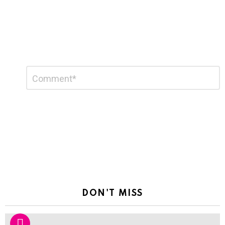
Leave
Comment
*
a
Reply
DON'T MISS