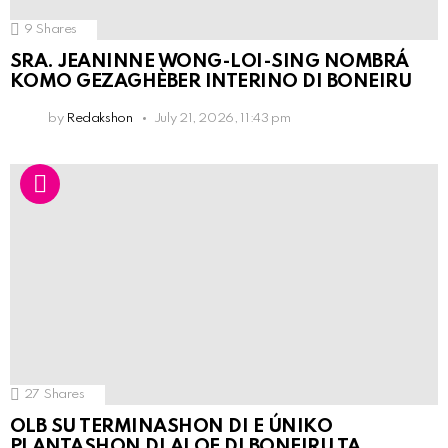
9
Shares
SRA. JEANINNE WONG-LOI-SING NOMBRÁ
KOMO GEZAGHÈBER INTERINO DI BONEIRU
by
Redakshon
July 21, 2026, 11:43 pm
27
Shares
OLB SU TERMINASHON DI E ÚNIKO
PLANTASHON DI ALOE DI BONEIRU TA