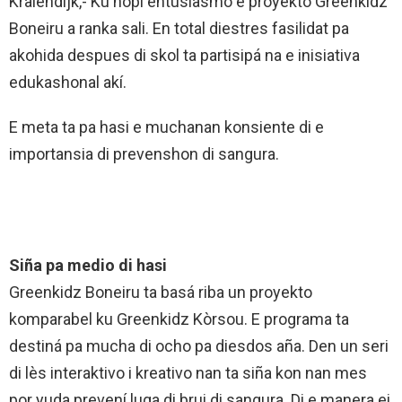
Kralendijk,- Ku hopi entusiasmo e proyekto Greenkidz
Boneiru a ranka sali. En total diestres fasilidat pa
akohida despues di skol ta partisipá na e inisiativa
edukashonal akí.
E meta ta pa hasi e muchanan konsiente di e
importansia di prevenshon di sangura.
Siña pa medio di hasi
Greenkidz Boneiru ta basá riba un proyekto
komparabel ku Greenkidz Kòrsou. E programa ta
destiná pa mucha di ocho pa diesdos aña. Den un seri
di lès interaktivo i kreativo nan ta siña kon nan mes
por yuda prevení luga di brui di sangura. Di e manera ei