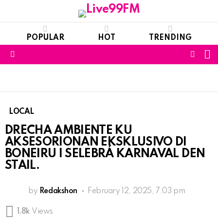
POPULAR
HOT
TRENDING
S
FOLL
Menu
US
LOCAL
DRECHA AMBIENTE KU
AKSESORIONAN EKSKLUSIVO DI
BONEIRU I SELEBRÁ KARNAVAL DEN
STAIL.
by
Redakshon
February 12, 2025, 7:03 pm
1.8k
Views