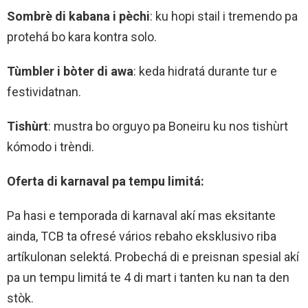
Sombrè di kabana i pèchi
: ku hopi stail i tremendo pa
protehá bo kara kontra solo.
Tùmbler i bòter di awa
: keda hidratá durante tur e
festividatnan.
Tishùrt
: mustra bo orguyo pa Boneiru ku nos tishùrt
kómodo i trèndi.
Oferta di karnaval pa tempu limitá:
Pa hasi e temporada di karnaval akí mas eksitante
ainda, TCB ta ofresé vários rebaho eksklusivo riba
artíkulonan selektá. Probechá di e preisnan spesial akí
pa un tempu limitá te 4 di mart i tanten ku nan ta den
stòk.