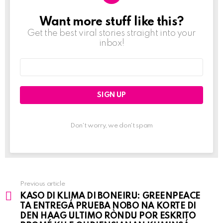
Want more stuff like this?
NEWSLETTER
Get the best viral stories straight into your
inbox!
Email
address:
Don't worry, we don't spam
Previous article
See
KASO DI KLIMA DI BONEIRU: GREENPEACE
more
TA ENTREGÁ PRUEBA NOBO NA KORTE DI
DEN HAAG ULTIMO RÒNDU POR ESKRITO