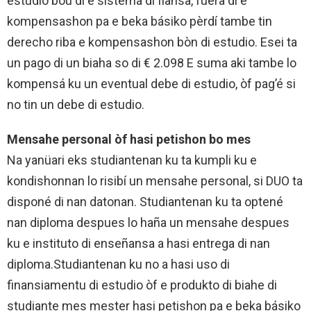
estudio bou di e sistema di fiansa, fuera di e
kompensashon pa e beka básiko pèrdí tambe tin
derecho riba e kompensashon bòn di estudio. Esei ta
un pago di un biaha so di € 2.098 E suma aki tambe lo
kompensá ku un eventual debe di estudio, òf pag’é si
no tin un debe di estudio.
Mensahe personal òf hasi petishon bo mes
Na yanüari eks studiantenan ku ta kumpli ku e
kondishonnan lo risibí un mensahe personal, si DUO ta
disponé di nan datonan. Studiantenan ku ta optené
nan diploma despues lo haña un mensahe despues
ku e instituto di enseñansa a hasi entrega di nan
diploma.Studiantenan ku no a hasi uso di
finansiamentu di estudio òf e produkto di biahe di
studiante mes mester hasi petishon pa e beka básiko