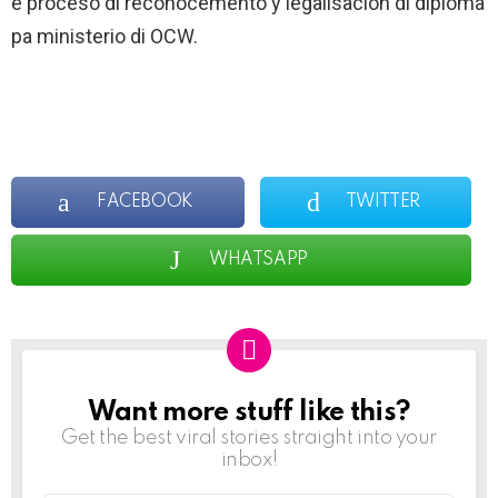
e proceso di reconocemento y legalisacion di diploma
pa ministerio di OCW.
FACEBOOK
TWITTER
WHATSAPP
Want more stuff like this?
NEWSLETTER
Get the best viral stories straight into your
inbox!