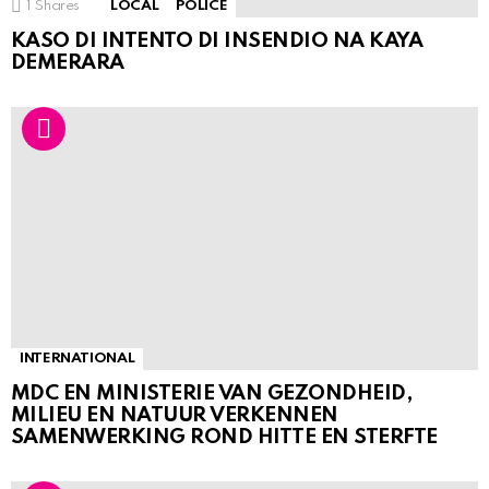
1
Shares
LOCAL
POLICE
KASO DI INTENTO DI INSENDIO NA KAYA
DEMERARA
INTERNATIONAL
MDC EN MINISTERIE VAN GEZONDHEID,
MILIEU EN NATUUR VERKENNEN
SAMENWERKING ROND HITTE EN STERFTE