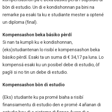
bòn di estudio. Un di e kondishonnan pa bini na
remarke pa esaki ta ku e studiante mester a optené
un diploma (final).
Kompensashon beka básiko pèrdí
Si nan ta kumpli ku e kondishonnan,
(eks)studiantenan lo risibí e kompensashon beka
básiko pèrdí. Esaki ta un suma di € 34,17 pa luna. Lo
kompensá esaki ku un posibel debe di estudio, òf
pag’é si no tin un debe di estudio.
Kompensashon bòn di estudio
(Eks) studiante ku pa promé biaha a risibí
finansiamentu di estudio den e promé 4 añanan di