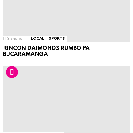
3
Shares
LOCAL
SPORTS
RINCON DAIMONDS RUMBO PA
BUCARAMANGA