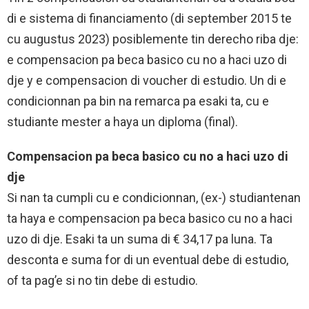
di e sistema di financiamento (di september 2015 te
cu augustus 2023) posiblemente tin derecho riba dje:
e compensacion pa beca basico cu no a haci uzo di
dje y e compensacion di voucher di estudio. Un di e
condicionnan pa bin na remarca pa esaki ta, cu e
studiante mester a haya un diploma (final).
Compensacion pa beca basico cu no a haci uzo di
dje
Si nan ta cumpli cu e condicionnan, (ex-) studiantenan
ta haya e compensacion pa beca basico cu no a haci
uzo di dje. Esaki ta un suma di € 34,17 pa luna. Ta
desconta e suma for di un eventual debe di estudio,
of ta pag’e si no tin debe di estudio.