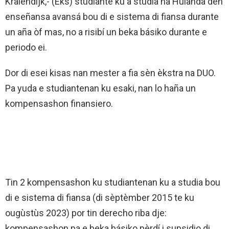
Kralendijk,- (Eks) studiante ku a studia na Hulanda den
enseñansa avansá bou di e sistema di fiansa durante
un aña òf mas, no a risibí un beka básiko durante e
periodo ei.
Dor di esei kisas nan mester a fia sèn èkstra na DUO.
Pa yuda e studiantenan ku esaki, nan lo haña un
kompensashon finansiero.
Tin 2 kompensashon ku studiantenan ku a studia bou
di e sistema di fiansa (di sèptèmber 2015 te ku
ougùstùs 2023) por tin derecho riba dje:
kompensashon pa e beka básiko pèrdí i supsidio di