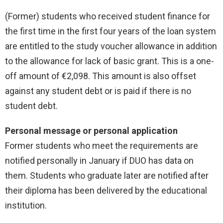
(Former) students who received student finance for
the first time in the first four years of the loan system
are entitled to the study voucher allowance in addition
to the allowance for lack of basic grant. This is a one-
off amount of €2,098. This amount is also offset
against any student debt or is paid if there is no
student debt.
Personal message or personal application
Former students who meet the requirements are
notified personally in January if DUO has data on
them. Students who graduate later are notified after
their diploma has been delivered by the educational
institution.