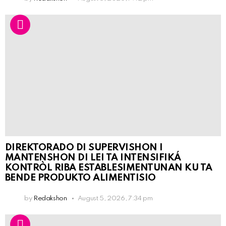
DIREKTORADO DI SUPERVISHON I
MANTENSHON DI LEI TA INTENSIFIKÁ
KONTRÒL RIBA ESTABLESIMENTUNAN KU TA
BENDE PRODUKTO ALIMENTISIO
by
Redakshon
August 5, 2026, 7:34 pm