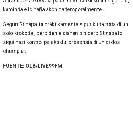
A transportá e bestia pa un sitio trankil ku tin siguridat,
kaminda e lo haña akohida temporalmente.
Segun Stinapa, ta práktikamente sigur ku ta trata di un
solo krokodel, pero den e dianan binidero Stinapa lo
sigui hasi kontròl pa ekskluí presensia di un di dos
ehemplar.
FUENTE: OLB/LIVE99FM