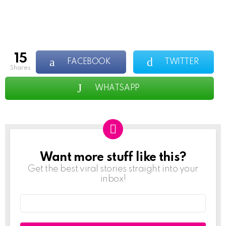
15
FACEBOOK
TWITTER
shares
WHATSAPP
Want more stuff like this?
NEWSLETTER
Get the best viral stories straight into your
inbox!
Email
address: