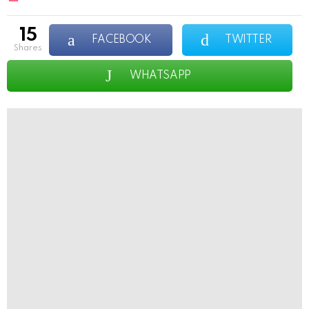
15
FACEBOOK
TWITTER
shares
WHATSAPP