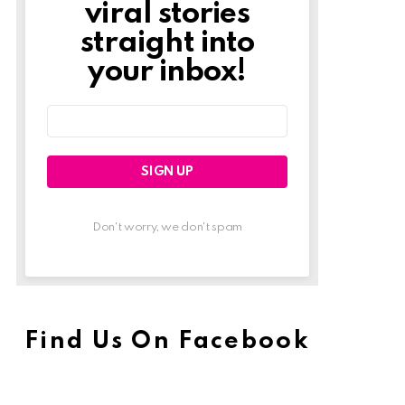
viral stories
straight into
your inbox!
Email
address:
Don't worry, we don't spam
Find Us On Facebook