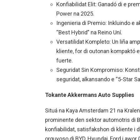
Konfiabilidat Elit: Ganadó di e pre
Power na 2025.
Ingenieria di Premio: Inkluindo e a
“Best Hybrid” na Reino Uní.
Versatilidat Kompleto: Un liña am
kliente, for di outonan kompaktó e
fuerte.
Seguridat Sin Kompromiso: Konstr
seguridat, alkansando e “5-Star S
Tokante Akkermans Auto Supplies
Situá na Kaya Amsterdam 21 na Kralen
prominente den sektor automotris di 
konfiabilidat, satisfakshon di kliente 
orguyoso di BYD, Hyundai, Ford i awor