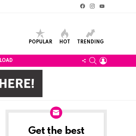
facebook
instagram
youtube
POPULAR
HOT
TRENDING
SEARCH
LOGIN
FOLLOW
LOAD
US
Get the best
Newslett