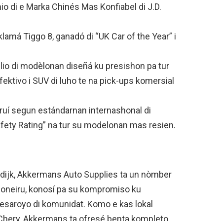
mio di e Marka Chinés Mas Konfiabel di J.D.
klamá Tiggo 8, ganadó di “UK Car of the Year” i
plio di modèlonan diseñá ku presishon pa tur
fektivo i SUV di luho te na pick-ups komersial
uí segun estándarnan internashonal di
afety Rating” na tur su modelonan mas resien.
dijk, Akkermans Auto Supplies ta un nòmber
Boneiru, konosí pa su kompromiso ku
i desaroyo di komunidat. Komo e kas lokal
 Chery, Akkermans ta ofresé benta kompleto,