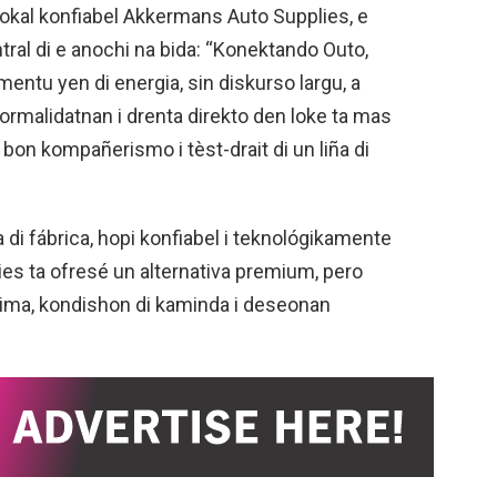
okal konfiabel Akkermans Auto Supplies, e
tral di e anochi na bida: “Konektando Outo,
mentu yen di energia, sin diskurso largu, a
formalidatnan i drenta direkto den loke ta mas
, bon kompañerismo i tèst-drait di un liña di
a di fábrica, hopi konfiabel i teknológikamente
es ta ofresé un alternativa premium, pero
lima, kondishon di kaminda i deseonan