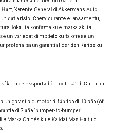
honra e lasonan ei den un manera
 Hart, Xerente General di Akkermans Auto
nidat a risibí Chery durante e lansamentu, i
ral lokal, ta konfirmá ku e marka aki ta
se un variedat di modelo ku ta ofresé un
ur protehá pa un garantia líder den Karibe ku
osí komo e eksportadó di outo #1 di China pa
 un garantia di motor di fábrica di 10 aña (òf
arantia di 7 aña ‘bumper-to-bumper’.
di e Marka Chinés ku e Kalidat Mas Haltu di
o.