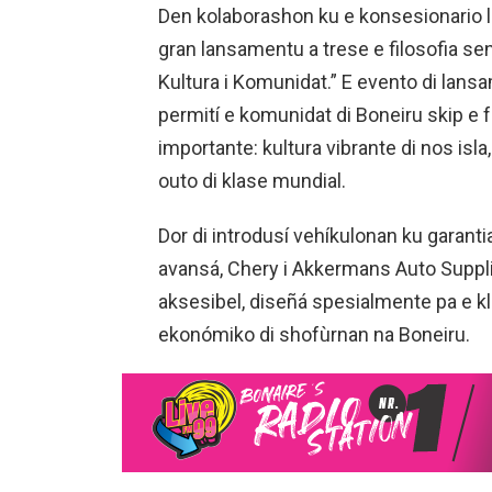
Den kolaborashon ku e konsesionario l
gran lansamentu a trese e filosofia sen
Kultura i Komunidat.” E evento di lansa
permití e komunidat di Boneiru skip e 
importante: kultura vibrante di nos isla
outo di klase mundial.
Dor di introdusí vehíkulonan ku garanti
avansá, Chery i Akkermans Auto Suppli
aksesibel, diseñá spesialmente pa e k
ekonómiko di shofùrnan na Boneiru.