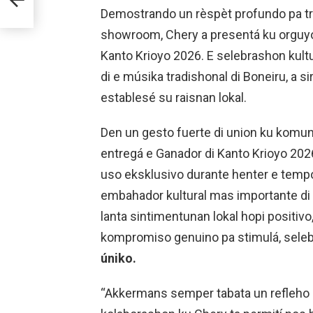
Demostrando un rèspèt profundo pa tra
showroom, Chery a presentá ku orguyo 
Kanto Krioyo 2026. E selebrashon kultural
di e músika tradishonal di Boneiru, a s
establesé su raisnan lokal.
Den un gesto fuerte di union ku komuni
entregá e Ganador di Kanto Krioyo 202
uso eksklusivo durante henter e tempor
embahador kultural mas importante di 
lanta sintimentunan lokal hopi positivo
kompromiso genuino pa stimulá, selebr
úniko.
“Akkermans semper tabata un refleho di