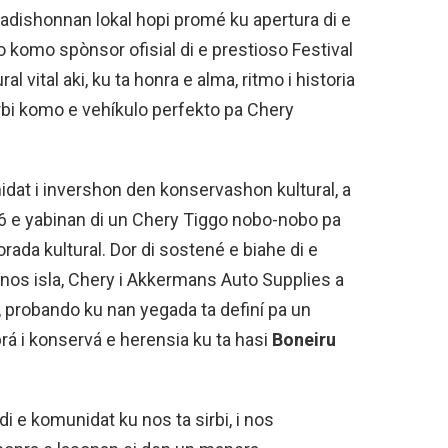
dishonnan lokal hopi promé ku apertura di e
komo spònsor ofisial di e prestioso Festival
 vital aki, ku ta honra e alma, ritmo i historia
irbi komo e vehíkulo perfekto pa Chery
dat i invershon den konservashon kultural, a
6 e yabinan di un Chery Tiggo nobo-nobo pa
ada kultural. Dor di sostené e biahe di e
nos isla, Chery i Akkermans Auto Supplies a
, probando ku nan yegada ta definí pa un
á i konservá e herensia ku ta hasi
Boneiru
 e komunidat ku nos ta sirbi, i nos