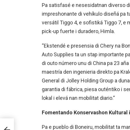
Pa satisfasé e nesesidatnan diverso di e
impreshonante di vehíkulo diseñá pa tur 
versátil Tiggo 4, e sofistiká Tiggo 7, e
pick-up fuerte i duradero, Himla.
“Ekstendé e presensia di Chery na Bo
Auto Supplies ta un stap importante pa
di outo número unu di China pa 23 aña 
maestría den ingenieria direkto pa Kra
General di Jolley Holding Group a duna
garantia di fábrica, piesa outéntiko i 
lokal i elevá nan mobilitat diario.”
Fomentando Konservashon Kultural i 
Pa e pueblo di Boneiru, mobilitat ta mar
 Q2