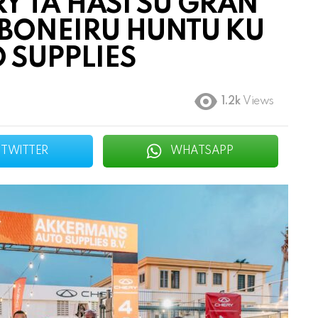
Y TA HASI SU GRAN
 BONEIRU HUNTU KU
 SUPPLIES
1.2k
Views
TWITTER
WHATSAPP