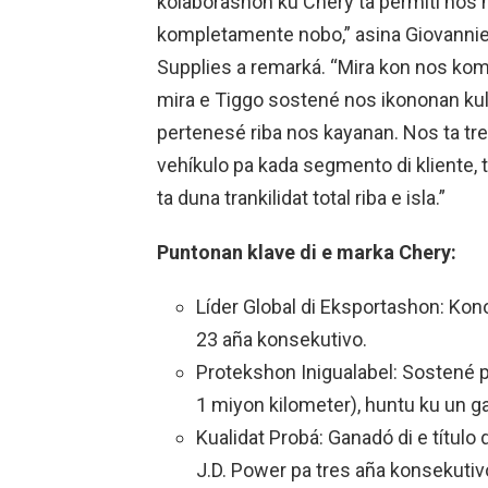
kolaborashon ku Chery ta permití nos 
kompletamente nobo,” asina Giovannie
Supplies a remarká. “Mira kon nos komu
mira e Tiggo sostené nos ikononan kultu
pertenesé riba nos kayanan. Nos ta tre
vehíkulo pa kada segmento di kliente, t
ta duna trankilidat total riba e isla.”
Puntonan klave di e marka Chery:
Líder Global di Eksportashon: Kon
23 aña konsekutivo.
Protekshon Inigualabel: Sostené pa
1 miyon kilometer), huntu ku un g
Kualidat Probá: Ganadó di e título 
J.D. Power pa tres aña konsekutiv