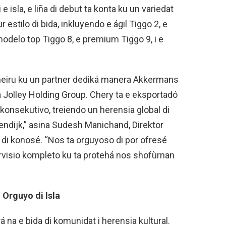
 isla, e liña di debut ta konta ku un variedat
estilo di bida, inkluyendo e ágil Tiggo 2, e
 modelo top Tiggo 8, e premium Tiggo 9, i e
neiru ku un partner dediká manera Akkermans
 Jolley Holding Group. Chery ta e eksportadó
konsekutivo, treiendo un herensia global di
lendijk,” asina Sudesh Manichand, Direktor
 di konosé. “Nos ta orguyoso di por ofresé
servisio kompleto ku ta protehá nos shofùrnan
Orguyo di Isla
á na e bida di komunidat i herensia kultural.