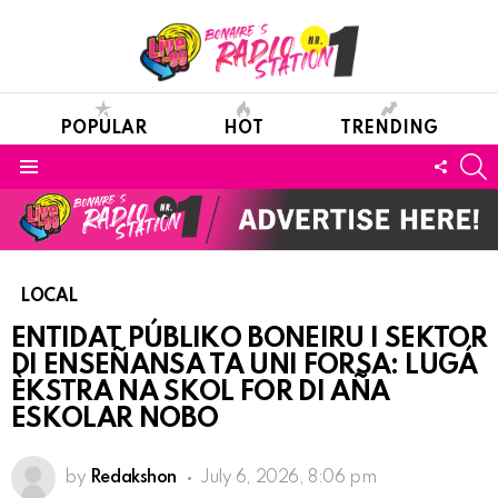
POPULAR
HOT
TRENDING
S
FOLL
Menu
US
LOCAL
ENTIDAT PÚBLIKO BONEIRU I SEKTOR
DI ENSEÑANSA TA UNI FORSA: LUGÁ
ÈKSTRA NA SKOL FOR DI AÑA
ESKOLAR NOBO
by
Redakshon
July 6, 2026, 8:06 pm