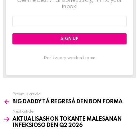
Get the best viral stories straight into your
inbox!
Email
address:
Don't worry, we don't spam
Previous article
See
BIG DADDY TÁ REGRESÁ DEN BON FORMA
more
Next article
AKTUALISASHON TOKANTE MALESANAN
INFEKSIOSO DEN Q2 2026