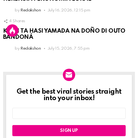
by
Redakshon
July 16, 2026, 12:15 pm
4
Shares
KPCN TA HASI YAMADA NA DOÑO DI OUTO
BANDONÁ
by
Redakshon
July 15, 2026, 7:55 pm
Get the best viral stories straight
Newslett
into your inbox!
Email
address: