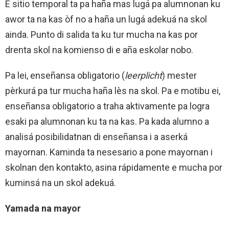
E sitio temporal ta pa haña mas lugá pa alumnonan ku
awor ta na kas òf no a haña un lugá adekuá na skol
ainda. Punto di salida ta ku tur mucha na kas por
drenta skol na komienso di e aña eskolar nobo.
Pa lei, enseñansa obligatorio (
leerplicht
) mester
pèrkurá pa tur mucha haña lès na skol. Pa e motibu ei,
enseñansa obligatorio a traha aktivamente pa logra
esaki pa alumnonan ku ta na kas. Pa kada alumno a
analisá posibilidatnan di enseñansa i a aserká
mayornan. Kaminda ta nesesario a pone mayornan i
skolnan den kontakto, asina rápidamente e mucha por
kuminsá na un skol adekuá.
Yamada na mayor