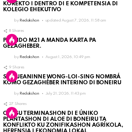
KOREKTO I DENTRO DI E KOMPETENSIA DI
KOLEGIO EHEKUTIVO
by
Redakshon
updated
August 7, 2026, 11:58 am
8
Shares
PARTIDO M21 A MANDA KARTA PA
GEZAGHEBER.
by
Redakshon
August 1, 2026, 10:49 pm
9
Shares
SRA. JEANINNE WONG-LOI-SING NOMBRÁ
KOMO GEZAGHÈBER INTERINO DI BONEIRU
by
Redakshon
July 21, 2026, 11:43 pm
27
Shares
OLB SU TERMINASHON DI E ÚNIKO
PLANTASHON DI ALOE DI BONEIRU TA
KONFLIKTO KU ZONIFIKASHON AGRÍKOLA,
HERENSIA I EKONOMIA LOKAL