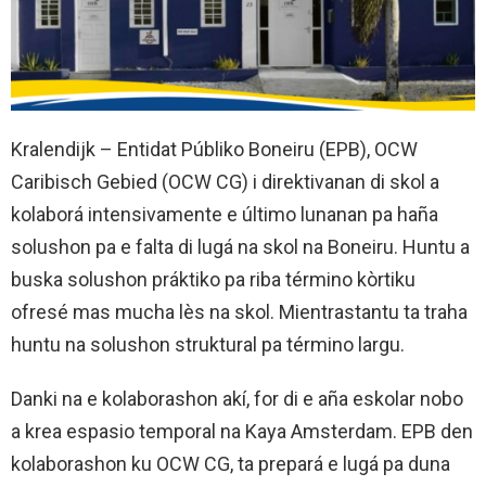
Kralendijk – Entidat Públiko Boneiru (EPB), OCW
Caribisch Gebied (OCW CG) i direktivanan di skol a
kolaborá intensivamente e último lunanan pa haña
solushon pa e falta di lugá na skol na Boneiru. Huntu a
buska solushon práktiko pa riba término kòrtiku
ofresé mas mucha lès na skol. Mientrastantu ta traha
huntu na solushon struktural pa término largu.
Danki na e kolaborashon akí, for di e aña eskolar nobo
a krea espasio temporal na Kaya Amsterdam. EPB den
kolaborashon ku OCW CG, ta prepará e lugá pa duna