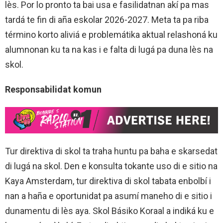
lès. Por lo pronto ta bai usa e fasilidatnan akí pa mas
tardá te fin di aña eskolar 2026-2027. Meta ta pa riba
término korto aliviá e problemátika aktual relashoná ku
alumnonan ku ta na kas i e falta di lugá pa duna lès na
skol.
Responsabilidat komun
Tur direktiva di skol ta traha huntu pa baha e skarsedat
di lugá na skol. Den e konsulta tokante uso di e sitio na
Kaya Amsterdam, tur direktiva di skol tabata enbolbí i
nan a haña e oportunidat pa asumí maneho di e sitio i
dunamentu di lès aya. Skol Básiko Koraal a indiká ku e