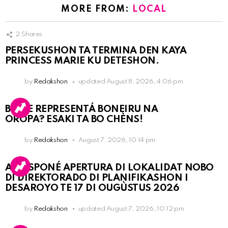
MORE FROM:
LOCAL
2
Shares
PERSEKUSHON TA TERMINA DEN KAYA
PRINCESS MARIE KU DETESHON.
by
Redakshon
updated
August 8, 2026, 4:06 pm
BO KE REPRESENTÁ BONEIRU NA
OROPA? ESAKI TA BO CHÈNS!
by
Redakshon
August 7, 2026, 10:14 pm
A POSPONÉ APERTURA DI LOKALIDAT NOBO
DI DIREKTORADO DI PLANIFIKASHON I
DESAROYO TE 17 DI OUGÙSTUS 2026
by
Redakshon
updated
August 7, 2026, 10:12 pm