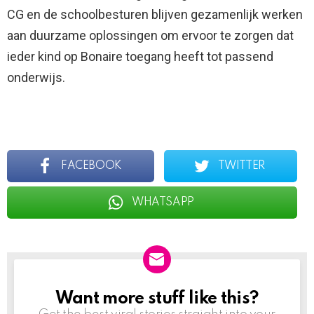
CG en de schoolbesturen blijven gezamenlijk werken
aan duurzame oplossingen om ervoor te zorgen dat
ieder kind op Bonaire toegang heeft tot passend
onderwijs.
FACEBOOK
TWITTER
WHATSAPP
Want more stuff like this?
NEWSLETTER