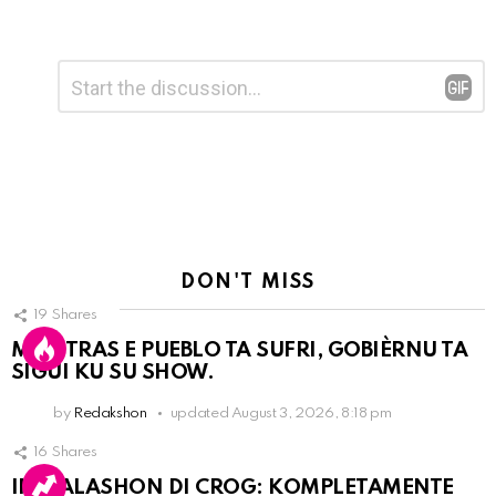
Leave
Comment
*
a
Reply
DON'T MISS
19
Shares
MIENTRAS E PUEBLO TA SUFRI, GOBIÈRNU TA
SIGUI KU SU SHOW.
by
Redakshon
updated
August 3, 2026, 8:18 pm
16
Shares
INSTALASHON DI CROG: KOMPLETAMENTE