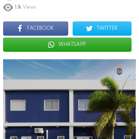
1.1k
Views
FACEBOOK
TWITTER
WHATSAPP