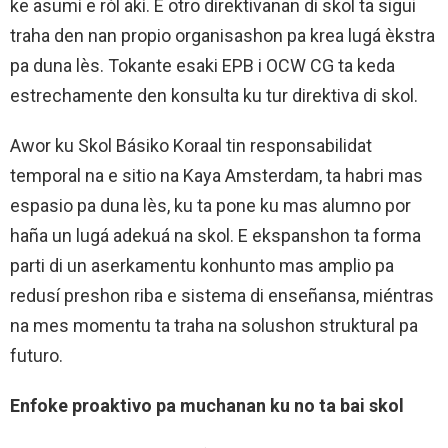
ke asumí e ròl akí. E otro direktivanan di skol ta sigui
traha den nan propio organisashon pa krea lugá èkstra
pa duna lès. Tokante esaki EPB i OCW CG ta keda
estrechamente den konsulta ku tur direktiva di skol.
Awor ku Skol Básiko Koraal tin responsabilidat
temporal na e sitio na Kaya Amsterdam, ta habri mas
espasio pa duna lès, ku ta pone ku mas alumno por
haña un lugá adekuá na skol. E ekspanshon ta forma
parti di un aserkamentu konhunto mas amplio pa
redusí preshon riba e sistema di enseñansa, miéntras
na mes momentu ta traha na solushon struktural pa
futuro.
Enfoke proaktivo pa muchanan ku no ta bai skol