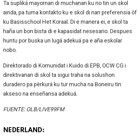
Ta supliká mayornan di muchanan ku no tin un skol
ainda, pa tuma kontakto ku e skol di nan preferensia òf
ku Basisschool Het Koraal. Di e manera ei, e skol ta
haña un bon bista di e kapasidat nesesario. Despues
huntu por buska un lugá adekuá pa e aña eskolar
nobo.
Direktorado di Komunidat i Kuido di EPB, OCW CG i
direktivanan di skol ta sigui traha na solushon
duradero pa pèrkurá ku tur mucha na Boneiru tin
akseso na enseñansa adekuá.
FUENTE: OLB/LIVE99FM
NEDERLAND: