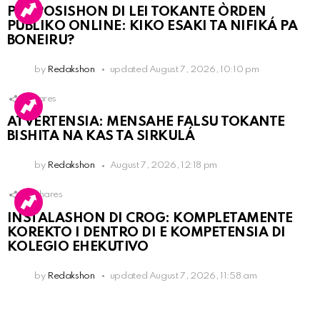
PROPOSISHON DI LEI TOKANTE ÒRDEN
PÚBLIKO ONLINE: KIKO ESAKI TA NIFIKÁ PA
BONEIRU?
by
Redakshon
updated
August 7, 2026, 10:10 pm
1
Shares
ATVERTENSIA: MENSAHE FALSU TOKANTE
BISHITA NA KAS TA SIRKULÁ
by
Redakshon
August 7, 2026, 12:18 pm
16
Shares
INSTALASHON DI CROG: KOMPLETAMENTE
KOREKTO I DENTRO DI E KOMPETENSIA DI
KOLEGIO EHEKUTIVO
by
Redakshon
updated
August 7, 2026, 11:58 am