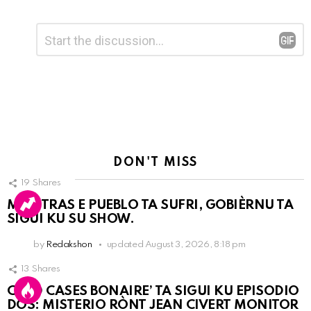
Leave
Comment
*
a
Reply
DON'T MISS
19
Shares
MIENTRAS E PUEBLO TA SUFRI, GOBIÈRNU TA
SIGUI KU SU SHOW.
by
Redakshon
updated
August 3, 2026, 8:18 pm
13
Shares
COLD CASES BONAIRE’ TA SIGUI KU EPISODIO
DOS: MISTERIO RÒNT JEAN CIVERT MONITOR