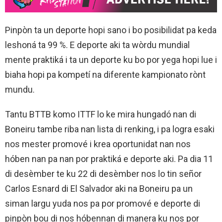
Pinpòn ta un deporte hopi sano i bo posibilidat pa keda
leshoná ta 99 %. E deporte aki ta wòrdu mundial
mente praktiká i ta un deporte ku bo por yega hopi lue i
biaha hopi pa kompetí na diferente kampionato rònt
mundu.
Tantu BTTB komo ITTF lo ke mira hungadó nan di
Boneiru tambe riba nan lista di renking, i pa logra esaki
nos mester promové i krea oportunidat nan nos
hóben nan pa nan por praktiká e deporte aki. Pa dia 11
di desèmber te ku 22 di desèmber nos lo tin señor
Carlos Esnard di El Salvador aki na Boneiru pa un
siman largu yuda nos pa por promové e deporte di
pinpòn bou di nos hóbennan di manera ku nos por