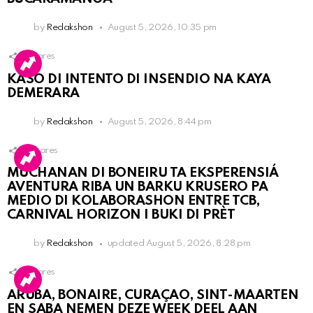
by
Redakshon
August 5, 2026, 10:35 pm
1
Shares
KASO DI INTENTO DI INSENDIO NA KAYA
DEMERARA
by
Redakshon
August 5, 2026, 8:44 pm
2
Shares
MUCHANAN DI BONEIRU TA EKSPERENSIÁ
AVENTURA RIBA UN BARKU KRUSERO PA
MEDIO DI KOLABORASHON ENTRE TCB,
CARNIVAL HORIZON I BUKI DI PRÈT
by
Redakshon
updated
August 5, 2026, 8:28 pm
1
Shares
ARUBA, BONAIRE, CURAÇAO, SINT-MAARTEN
EN SABA NEMEN DEZE WEEK DEEL AAN