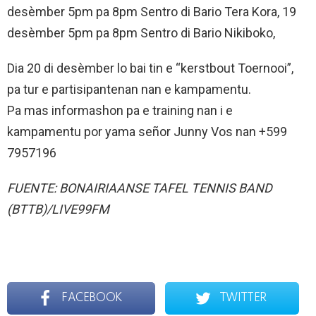
desèmber 5pm pa 8pm Sentro di Bario Tera Kora, 19
desèmber 5pm pa 8pm Sentro di Bario Nikiboko,
Dia 20 di desèmber lo bai tin e “kerstbout Toernooi”,
pa tur e partisipantenan nan e kampamentu.
Pa mas informashon pa e training nan i e
kampamentu por yama señor Junny Vos nan +599
7957196
FUENTE: BONAIRIAANSE TAFEL TENNIS BAND
(BTTB)/LIVE99FM
FACEBOOK
TWITTER