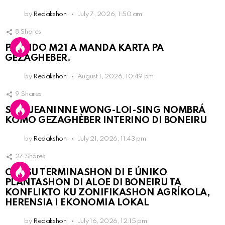
by
Redakshon
July 7, 2026, 1:50 am
8
Shares
PARTIDO M21 A MANDA KARTA PA
GEZAGHEBER.
by
Redakshon
August 1, 2026, 10:49 pm
9
Shares
SRA. JEANINNE WONG-LOI-SING NOMBRÁ
KOMO GEZAGHÈBER INTERINO DI BONEIRU
by
Redakshon
July 21, 2026, 11:43 pm
27
Shares
OLB SU TERMINASHON DI E ÚNIKO
PLANTASHON DI ALOE DI BONEIRU TA
KONFLIKTO KU ZONIFIKASHON AGRÍKOLA,
HERENSIA I EKONOMIA LOKAL
by
Redakshon
July 16, 2026, 12:15 pm