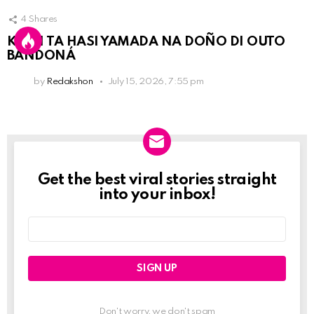
4
Shares
KPCN TA HASI YAMADA NA DOÑO DI OUTO
BANDONÁ
by
Redakshon
July 15, 2026, 7:55 pm
Get the best viral stories straight
Newslett
into your inbox!
Email
address:
Don't worry, we don't spam