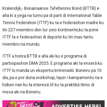
Kralendijk,- Bonairiaanse Tafeltennis Bond (BTTB) e
aña ki a yega na turno pa di parti di International Table
Tennis Federation (ITTF) ku ta e federashon madre ku
tin 227 miembro den tur zeis kontinente,ku ta pone
ITTF ta e federashon di deporte ku tin mas tantu
miembro na mundu.
ITTF a honra BTTB e aña aki ku e programa di
partisipashon DMA 2025. E programa aki ta enserá ku
ITTF lo manda un eksperto/entrenadó Boneiru pa 10
dia, pa e por duna workshop, tayer i kampamentu na e
hóben nan ku ta interesá òf ku ta praktiká tènis di
mesa aki na Boneiru.