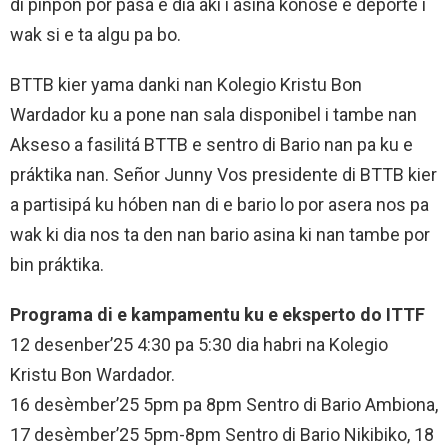
di pinpòn por pasa e dia aki i asina konosé e deporte i
wak si e ta algu pa bo.
BTTB kier yama danki nan Kolegio Kristu Bon
Wardador ku a pone nan sala disponibel i tambe nan
Akseso a fasilitá BTTB e sentro di Bario nan pa ku e
práktika nan. Señor Junny Vos presidente di BTTB kier
a partisipá ku hóben nan di e bario lo por asera nos pa
wak ki dia nos ta den nan bario asina ki nan tambe por
bin práktika.
Programa di e kampamentu ku e eksperto do ITTF
12 desenber’25 4:30 pa 5:30 dia habri na Kolegio
Kristu Bon Wardador.
16 desèmber’25 5pm pa 8pm Sentro di Bario Ambiona,
17 desèmber’25 5pm-8pm Sentro di Bario Nikibiko, 18