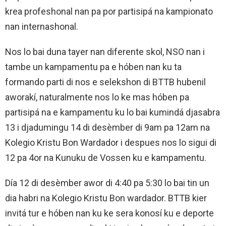
krea profeshonal nan pa por partisipá na kampionato
nan internashonal.
Nos lo bai duna tayer nan diferente skol, NSO nan i
tambe un kampamentu pa e hóben nan ku ta
formando parti di nos e selekshon di BTTB hubenil
aworakí, naturalmente nos lo ke mas hóben pa
partisipá na e kampamentu ku lo bai kumindá djasabra
13 i djadumingu 14 di desèmber di 9am pa 12am na
Kolegio Kristu Bon Wardador i despues nos lo sigui di
12 pa 4or na Kunuku de Vossen ku e kampamentu.
Día 12 di desèmber awor di 4:40 pa 5:30 lo bai tin un
dia habri na Kolegio Kristu Bon wardador. BTTB kier
invitá tur e hóben nan ku ke sera konosí ku e deporte