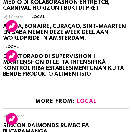
MEDIO DI KOLABORASHON ENTRE TCB,
CARNIVAL HORIZON I BUKI DI PRÈT
1
Shares
LOCAL
ARUBA, BONAIRE, CURAÇAO, SINT-MAARTEN
EN SABA NEMEN DEZE WEEK DEEL AAN
WORLDPRIDE IN AMSTERDAM.
LOCAL
DIREKTORADO DI SUPERVISHON I
MANTENSHON DI LEI TA INTENSIFIKÁ
KONTRÒL RIBA ESTABLESIMENTUNAN KU TA
BENDE PRODUKTO ALIMENTISIO
MORE FROM:
LOCAL
3
Shares
RINCON DAIMONDS RUMBO PA
BUCARAMANGA