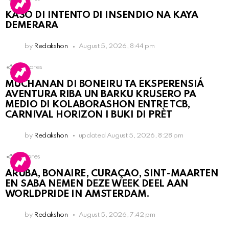
KASO DI INTENTO DI INSENDIO NA KAYA
DEMERARA
by
Redakshon
August 5, 2026, 8:44 pm
2
Shares
MUCHANAN DI BONEIRU TA EKSPERENSIÁ
AVENTURA RIBA UN BARKU KRUSERO PA
MEDIO DI KOLABORASHON ENTRE TCB,
CARNIVAL HORIZON I BUKI DI PRÈT
by
Redakshon
updated
August 5, 2026, 8:28 pm
1
Shares
ARUBA, BONAIRE, CURAÇAO, SINT-MAARTEN
EN SABA NEMEN DEZE WEEK DEEL AAN
WORLDPRIDE IN AMSTERDAM.
by
Redakshon
August 5, 2026, 7:42 pm