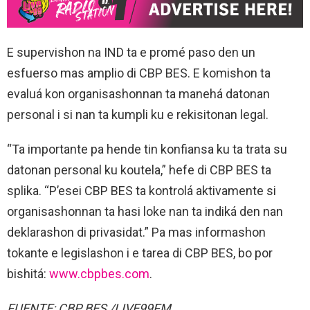
E supervishon na IND ta e promé paso den un
esfuerso mas amplio di CBP BES. E komishon ta
evaluá kon organisashonnan ta manehá datonan
personal i si nan ta kumpli ku e rekisitonan legal.
“Ta importante pa hende tin konfiansa ku ta trata su
datonan personal ku koutela,” hefe di CBP BES ta
splika. “P’esei CBP BES ta kontrolá aktivamente si
organisashonnan ta hasi loke nan ta indiká den nan
deklarashon di privasidat.” Pa mas informashon
tokante e legislashon i e tarea di CBP BES, bo por
bishitá:
www.cbpbes.com
.
FUENTE: CBP BES /LIVE99FM