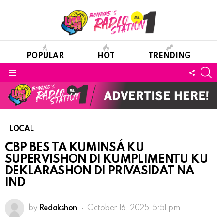
POPULAR
HOT
TRENDING
S
FOLL
Menu
US
LOCAL
CBP BES TA KUMINSÁ KU
SUPERVISHON DI KUMPLIMENTU KU
DEKLARASHON DI PRIVASIDAT NA
IND
by
Redakshon
October 16, 2025, 5:51 pm