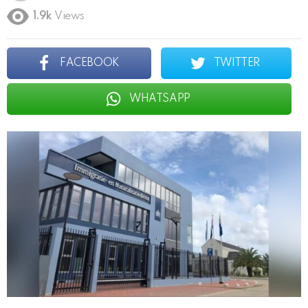
1.9k
Views
FACEBOOK
TWITTER
WHATSAPP