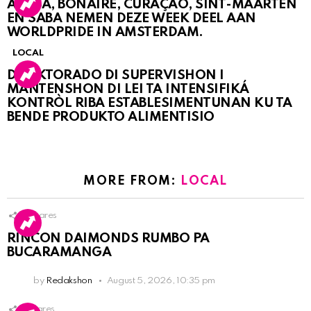
ARUBA, BONAIRE, CURAÇAO, SINT-MAARTEN
EN SABA NEMEN DEZE WEEK DEEL AAN
WORLDPRIDE IN AMSTERDAM.
LOCAL
DIREKTORADO DI SUPERVISHON I
MANTENSHON DI LEI TA INTENSIFIKÁ
KONTRÒL RIBA ESTABLESIMENTUNAN KU TA
BENDE PRODUKTO ALIMENTISIO
MORE FROM:
LOCAL
3
Shares
RINCON DAIMONDS RUMBO PA
BUCARAMANGA
by
Redakshon
August 5, 2026, 10:35 pm
1
Shares