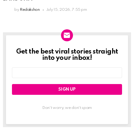
by
Redakshon
July 15, 2026, 7:55 pm
Get the best viral stories straight
Newslett
into your inbox!
Email
address:
Don't worry, we don't spam