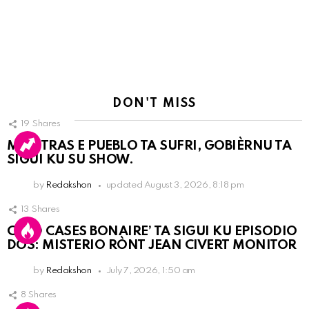
DON'T MISS
19
Shares
MIENTRAS E PUEBLO TA SUFRI, GOBIÈRNU TA
SIGUI KU SU SHOW.
by
Redakshon
updated
August 3, 2026, 8:18 pm
13
Shares
COLD CASES BONAIRE’ TA SIGUI KU EPISODIO
DOS: MISTERIO RÒNT JEAN CIVERT MONITOR
by
Redakshon
July 7, 2026, 1:50 am
8
Shares