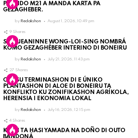
PARTIDO M21 A MANDA KARTA PA
GEZAGHEBER.
by
Redakshon
August 1, 2026, 10:49 pm
9
Shares
SRA. JEANINNE WONG-LOI-SING NOMBRÁ
KOMO GEZAGHÈBER INTERINO DI BONEIRU
by
Redakshon
July 21, 2026, 11:43 pm
27
Shares
OLB SU TERMINASHON DI E ÚNIKO
PLANTASHON DI ALOE DI BONEIRU TA
KONFLIKTO KU ZONIFIKASHON AGRÍKOLA,
HERENSIA I EKONOMIA LOKAL
by
Redakshon
July 16, 2026, 12:15 pm
4
Shares
KPCN TA HASI YAMADA NA DOÑO DI OUTO
BANDONÁ