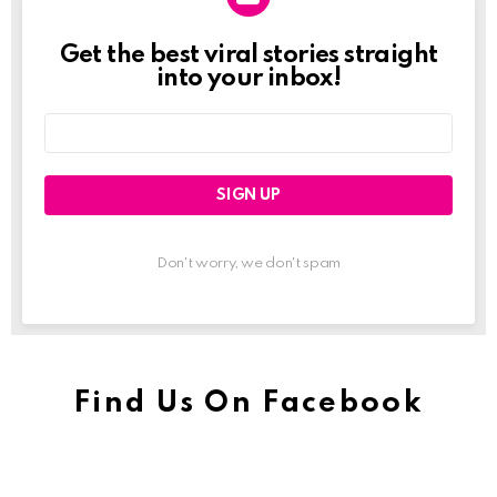
Get the best viral stories straight
Newslett
into your inbox!
Email
address:
Don't worry, we don't spam
Find Us On Facebook