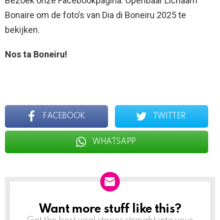
Bezoek onze Facebookpagina: Openbaar Lichaam
Bonaire om de foto’s van Dia di Boneiru 2025 te
bekijken.
Nos ta Boneiru!
FACEBOOK
TWITTER
WHATSAPP
Want more stuff like this?
NEWSLETTER