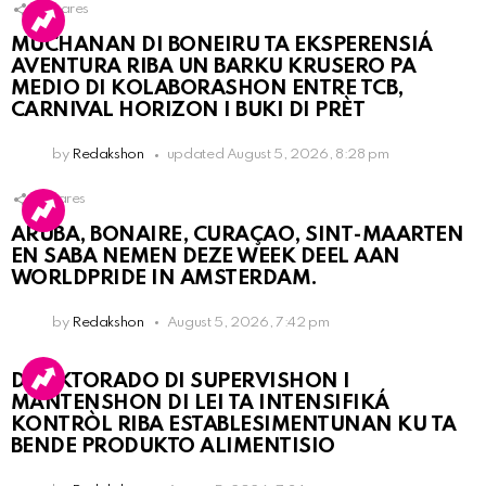
3
Shares
MUCHANAN DI BONEIRU TA EKSPERENSIÁ
AVENTURA RIBA UN BARKU KRUSERO PA
MEDIO DI KOLABORASHON ENTRE TCB,
CARNIVAL HORIZON I BUKI DI PRÈT
by
Redakshon
updated
August 5, 2026, 8:28 pm
1
Shares
ARUBA, BONAIRE, CURAÇAO, SINT-MAARTEN
EN SABA NEMEN DEZE WEEK DEEL AAN
WORLDPRIDE IN AMSTERDAM.
by
Redakshon
August 5, 2026, 7:42 pm
DIREKTORADO DI SUPERVISHON I
MANTENSHON DI LEI TA INTENSIFIKÁ
KONTRÒL RIBA ESTABLESIMENTUNAN KU TA
BENDE PRODUKTO ALIMENTISIO