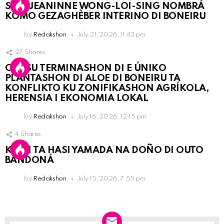
SRA. JEANINNE WONG-LOI-SING NOMBRÁ
KOMO GEZAGHÈBER INTERINO DI BONEIRU
by
Redakshon
July 21, 2026, 11:43 pm
27
Shares
OLB SU TERMINASHON DI E ÚNIKO
PLANTASHON DI ALOE DI BONEIRU TA
KONFLIKTO KU ZONIFIKASHON AGRÍKOLA,
HERENSIA I EKONOMIA LOKAL
by
Redakshon
July 16, 2026, 12:15 pm
4
Shares
KPCN TA HASI YAMADA NA DOÑO DI OUTO
BANDONÁ
by
Redakshon
July 15, 2026, 7:55 pm