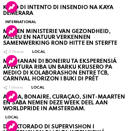
KASO DI INTENTO DI INSENDIO NA KAYA
DEMERARA
INTERNATIONAL
MDC EN MINISTERIE VAN GEZONDHEID,
MILIEU EN NATUUR VERKENNEN
SAMENWERKING ROND HITTE EN STERFTE
3
Shares
LOCAL
MUCHANAN DI BONEIRU TA EKSPERENSIÁ
AVENTURA RIBA UN BARKU KRUSERO PA
MEDIO DI KOLABORASHON ENTRE TCB,
CARNIVAL HORIZON I BUKI DI PRÈT
1
Shares
LOCAL
ARUBA, BONAIRE, CURAÇAO, SINT-MAARTEN
EN SABA NEMEN DEZE WEEK DEEL AAN
WORLDPRIDE IN AMSTERDAM.
LOCAL
DIREKTORADO DI SUPERVISHON I