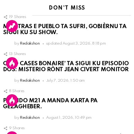
DON'T MISS
19
Shares
MIENTRAS E PUEBLO TA SUFRI, GOBIÈRNU TA
SIGUI KU SU SHOW.
by
Redakshon
updated
August 3, 2026, 8:18 pm
13
Shares
COLD CASES BONAIRE’ TA SIGUI KU EPISODIO
DOS: MISTERIO RÒNT JEAN CIVERT MONITOR
by
Redakshon
July 7, 2026, 1:50 am
8
Shares
PARTIDO M21 A MANDA KARTA PA
GEZAGHEBER.
by
Redakshon
August 1, 2026, 10:49 pm
9
Shares