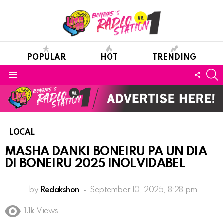
POPULAR
HOT
TRENDING
S
FOLL
Menu
US
LOCAL
MASHA DANKI BONEIRU PA UN DIA
DI BONEIRU 2025 INOLVIDABEL
by
Redakshon
September 10, 2025, 8:28 pm
1.1k
Views