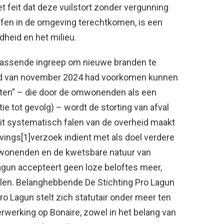
et feit dat deze vuilstort zonder vergunning
offen in de omgeving terechtkomen, is een
dheid en het milieu.
 passende ingreep om nieuwe branden te
nd van november 2024 had voorkomen kunnen
ten” – die door de omwonenden als een
tie tot gevolg) – wordt de storting van afval
Dit systematisch falen van de overheid maakt
avings[1]verzoek indient met als doel verdere
wonenden en de kwetsbare natuur van
agun accepteert geen loze beloftes meer,
len. Belanghebbende De Stichting Pro Lagun
o Lagun stelt zich statutair onder meer ten
erwerking op Bonaire, zowel in het belang van