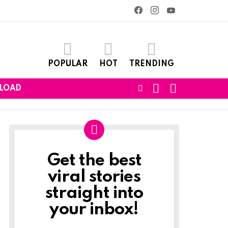
facebook
instagram
youtube
POPULAR
HOT
TRENDING
SEARCH
LOGIN
FOLLOW
LOAD
US
Get the best
Newslett
viral stories
straight into
your inbox!