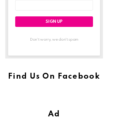
Email
address:
Don't worry, we don't spam
Find Us On Facebook
Ad