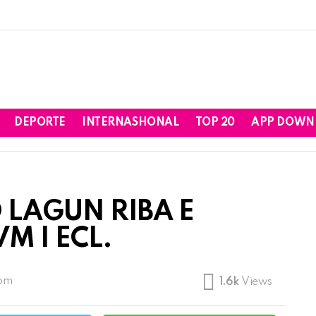
DEPORTE
INTERNASHONAL
TOP 20
APP DOWN
 LAGUN RIBA E
M I ECL.
 pm
1.6k
Views