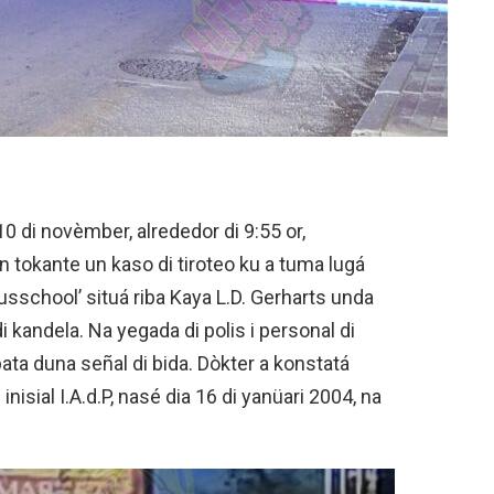
0 di novèmber, alrededor di 9:55 or,
on tokante un kaso di tiroteo ku a tuma lugá
dusschool’ situá riba Kaya L.D. Gerharts unda
di kandela. Na yegada di polis i personal di
bata duna señal di bida. Dòkter a konstatá
nisial I.A.d.P, nasé dia 16 di yanüari 2004, na