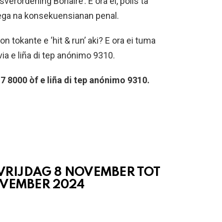
verordening Bonaire’. E ora ei, polis ta
ega na konsekuensianan penal.
n tokante e ‘hit & run’ aki? E ora ei tuma
via e liña di tep anónimo 9310.
 8000 òf e liña di tep anónimo 9310.
 VRIJDAG 8 NOVEMBER TOT
OVEMBER 2024