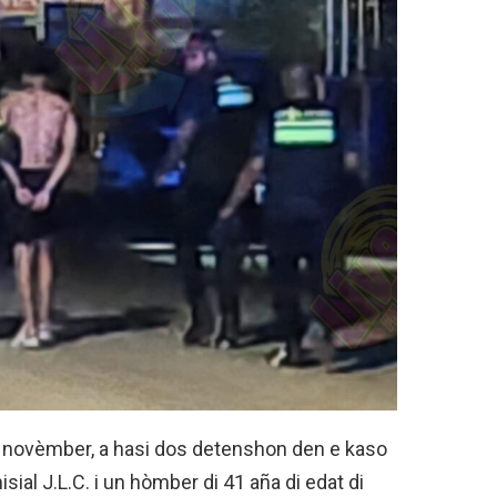
i novèmber, a hasi dos detenshon den e kaso
nisial J.L.C. i un hòmber di 41 aña di edat di