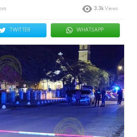
 pm
3.3k
Views
TWITTER
WHATSAPP