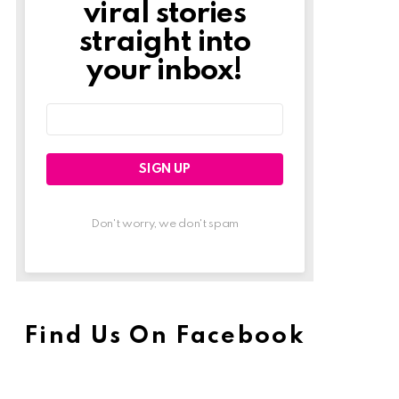
viral stories
straight into
your inbox!
Email
address:
Don't worry, we don't spam
Find Us On Facebook