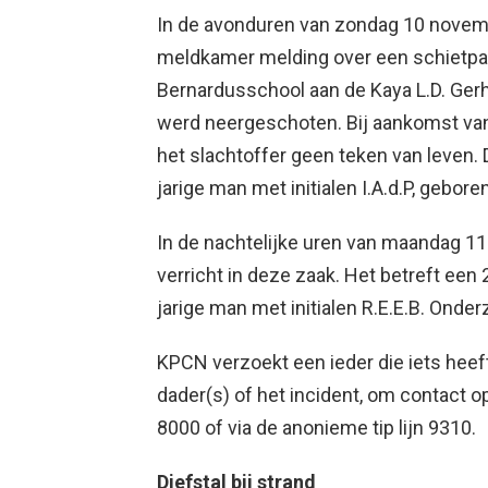
In de avonduren van zondag 10 novembe
meldkamer melding over een schietpart
Bernardusschool aan de Kaya L.D. Ge
werd neergeschoten. Bij aankomst van
het slachtoffer geen teken van leven.
jarige man met initialen I.A.d.P, gebore
In de nachtelijke uren van maandag 
verricht in deze zaak. Het betreft een 
jarige man met initialen R.E.E.B. Onder
KPCN verzoekt een ieder die iets heeft
dader(s) of het incident, om contact o
8000 of via de anonieme tip lijn 9310.
Diefstal bij strand