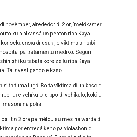
di novèmber, alrededor di 2 or, ‘meldkamer’
n outo ku a alkansá un peaton riba Kaya
konsekuensia di esaki, e víktima a risibí
 hòspital pa tratamentu médiko. Segun
 shinishi ku tabata kore zeilu riba Kaya
a. Ta investigando e kaso.
un’ ta tuma lugá. Bo ta víktima di un kaso di
mber di e vehíkulo, e tipo di vehíkulo, koló di
i mesora na polis.
 bai, tin 3 ora pa mèldu su mes na warda di
víktima por entregá keho pa violashon di