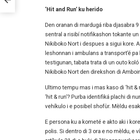
‘Hit and Run’ ku herido
Den oranan di mardugá riba djasabra 9 
sentral a risibí notifikashon tokante u
Nikiboko Nort i despues a sigui kore. A 
leshonnan i ambulans a transport’é pa
testigunan, tabata trata di un outo koló
Nikiboko Nort den direkshon di Amboin
Ultimo tempu mas i mas kaso di ‘hit & r
‘hit & run’? Purba identifiká plachi di nu
vehíkulo i e posibel shofùr. Mèldu esak
E persona ku a kometé e akto aki i kore
polis. Si dentro di 3 ora e no mèldu, e 