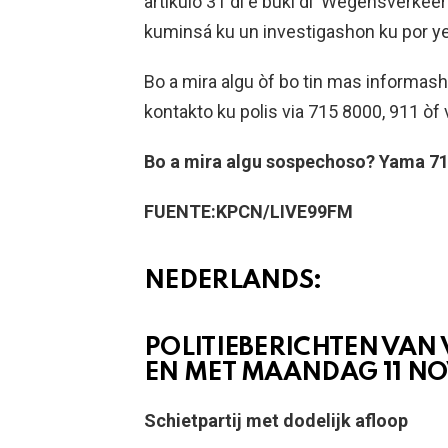
artíkulo 31 di e buki di ‘Wegensverkeers
kuminsá ku un investigashon ku por y
Bo a mira algu òf bo tin mas informasho
kontakto ku polis via 715 8000, 911 òf 
Bo a mira algu sospechoso? Yama 717
FUENTE:KPCN/LIVE99FM
NEDERLANDS:
POLITIEBERICHTEN VAN
EN MET MAANDAG 11 N
Schietpartij met dodelijk afloop