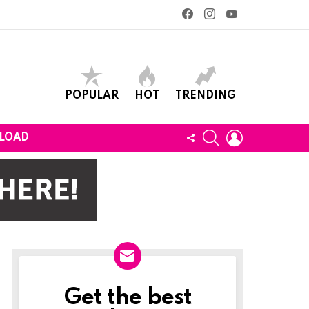
facebook
instagram
youtube
POPULAR
HOT
TRENDING
SEARCH
LOGIN
FOLLOW
LOAD
US
Get the best
Newslett