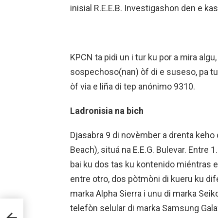
inisial R.E.E.B. Investigashon den e ka
KPCN ta pidi un i tur ku por a mira algu
sospechoso(nan) òf di e suseso, pa tu
òf via e liña di tep anónimo 9310.
Ladronisia na bich
Djasabra 9 di novèmber a drenta keho d
Beach), situá na E.E.G. Bulevar. Entre 1.
bai ku dos tas ku kontenido miéntras e
entre otro, dos pòtmòni di kueru ku dif
marka Alpha Sierra i unu di marka Seiko,
telefòn selular di marka Samsung Gala
RION
JS