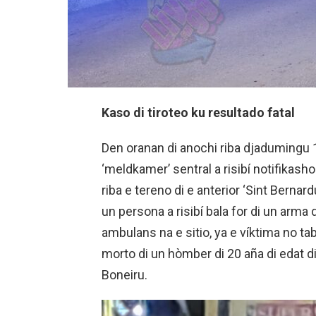
Kaso di tiroteo ku resultado fatal
Den oranan di anochi riba djadumingu 1
‘meldkamer’ sentral a risibí notifikash
riba e tereno di e anterior ‘Sint Bernar
un persona a risibí bala for di un arma 
ambulans na e sitio, ya e víktima no ta
morto di un hòmber di 20 aña di edat di i
Boneiru.