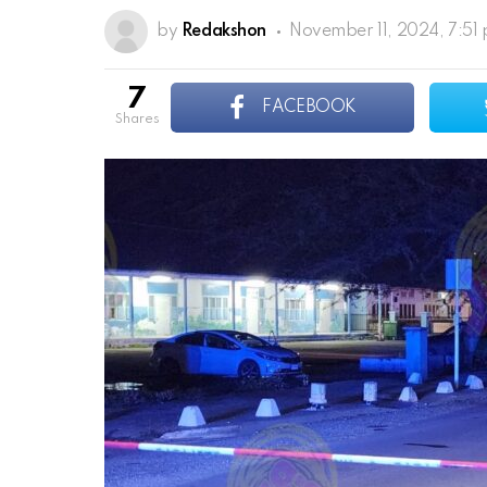
by
Redakshon
November 11, 2024, 7:51
7
FACEBOOK
shares