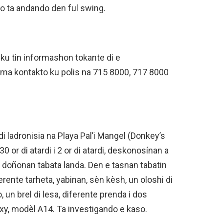
so ta andando den ful swing.
, ku tin informashon tokante di e
ma kontakto ku polis na 715 8000, 717 8000
i ladronisia na Playa Pal’i Mangel (Donkey’s
30 or di atardi i 2 or di atardi, deskonosínan a
 doñonan tabata landa. Den e tasnan tabatin
erente tarheta, yabinan, sèn kèsh, un oloshi di
 un brel di lesa, diferente prenda i dos
xy, modèl A14. Ta investigando e kaso.