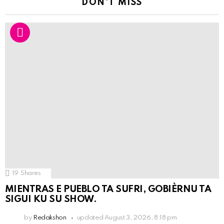
DON'T MISS
19
Shares
MIENTRAS E PUEBLO TA SUFRI, GOBIÈRNU TA
SIGUI KU SU SHOW.
by
Redakshon
updated
August 3, 2026, 8:18 pm