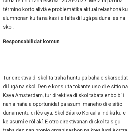
tardá te fin di aña eskolar 2026-2027. Meta ta pa riba
término korto aliviá e problemátika aktual relashoná ku
alumnonan ku ta na kas i e falta di lugá pa duna lès na
skol.
Responsabilidat komun
Tur direktiva di skol ta traha huntu pa baha e skarsedat
di lugá na skol. Den e konsulta tokante uso di e sitio na
Kaya Amsterdam, tur direktiva di skol tabata enbolbí i
nan a haña e oportunidat pa asumí maneho di e sitio i
dunamentu di lès aya. Skol Básiko Koraal a indiká ku e
ke asumí e ròl akí. E otro direktivanan di skol ta sigui
traha den nan propio organisashon pa krea lugá èkstra