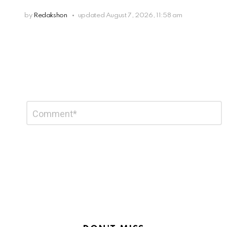
by
Redakshon
updated
August 7, 2026, 11:58 am
Leave
Comment
*
a
Reply