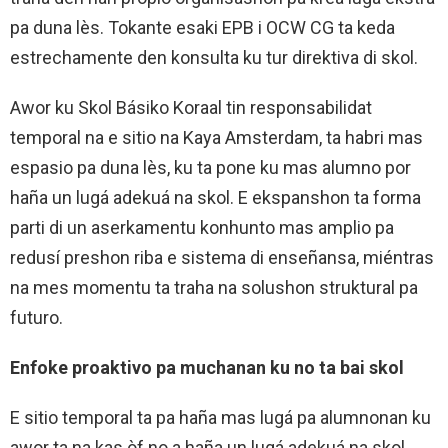
pa duna lès. Tokante esaki EPB i OCW CG ta keda
estrechamente den konsulta ku tur direktiva di skol.
Awor ku Skol Básiko Koraal tin responsabilidat
temporal na e sitio na Kaya Amsterdam, ta habri mas
espasio pa duna lès, ku ta pone ku mas alumno por
haña un lugá adekuá na skol. E ekspanshon ta forma
parti di un aserkamentu konhunto mas amplio pa
redusí preshon riba e sistema di enseñansa, miéntras
na mes momentu ta traha na solushon struktural pa
futuro.
Enfoke proaktivo pa muchanan ku no ta bai skol
E sitio temporal ta pa haña mas lugá pa alumnonan ku
awor ta na kas òf no a haña un lugá adekuá na skol