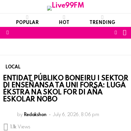
POPULAR
HOT
TRENDING
S
FOLL
Menu
US
LOCAL
ENTIDAT PÚBLIKO BONEIRU I SEKTOR
DI ENSEÑANSA TA UNI FORSA: LUGÁ
ÈKSTRA NA SKOL FOR DI AÑA
ESKOLAR NOBO
by
Redakshon
July 6, 2026, 8:06 pm
1.1k
Views