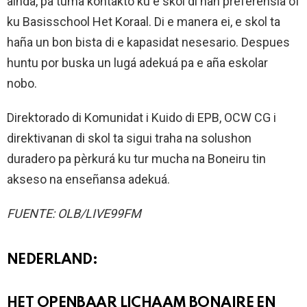
ainda, pa tuma kontakto ku e skol di nan preferensia òf
ku Basisschool Het Koraal. Di e manera ei, e skol ta
haña un bon bista di e kapasidat nesesario. Despues
huntu por buska un lugá adekuá pa e aña eskolar
nobo.
Direktorado di Komunidat i Kuido di EPB, OCW CG i
direktivanan di skol ta sigui traha na solushon
duradero pa pèrkurá ku tur mucha na Boneiru tin
akseso na enseñansa adekuá.
FUENTE: OLB/LIVE99FM
NEDERLAND:
HET OPENBAAR LICHAAM BONAIRE EN