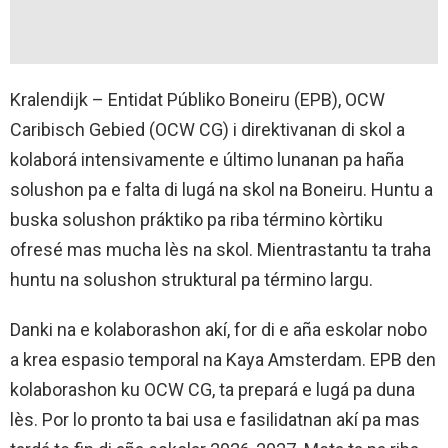
Kralendijk – Entidat Públiko Boneiru (EPB), OCW
Caribisch Gebied (OCW CG) i direktivanan di skol a
kolaborá intensivamente e último lunanan pa haña
solushon pa e falta di lugá na skol na Boneiru. Huntu a
buska solushon práktiko pa riba término kòrtiku
ofresé mas mucha lès na skol. Mientrastantu ta traha
huntu na solushon struktural pa término largu.
Danki na e kolaborashon akí, for di e aña eskolar nobo
a krea espasio temporal na Kaya Amsterdam. EPB den
kolaborashon ku OCW CG, ta prepará e lugá pa duna
lès. Por lo pronto ta bai usa e fasilidatnan akí pa mas