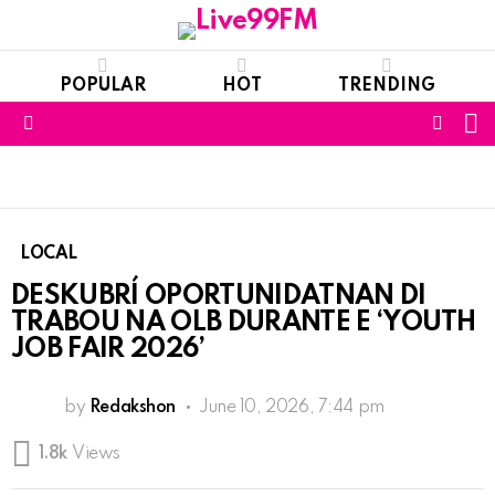
POPULAR
HOT
TRENDING
S
FOLL
Menu
US
LOCAL
DESKUBRÍ OPORTUNIDATNAN DI
TRABOU NA OLB DURANTE E ‘YOUTH
JOB FAIR 2026’
by
Redakshon
June 10, 2026, 7:44 pm
1.8k
Views