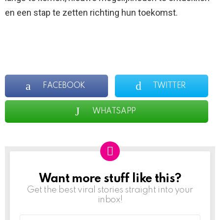
en een stap te zetten richting hun toekomst.
FACEBOOK
TWITTER
WHATSAPP
Want more stuff like this?
NEWSLETTER
Get the best viral stories straight into your
inbox!
Email