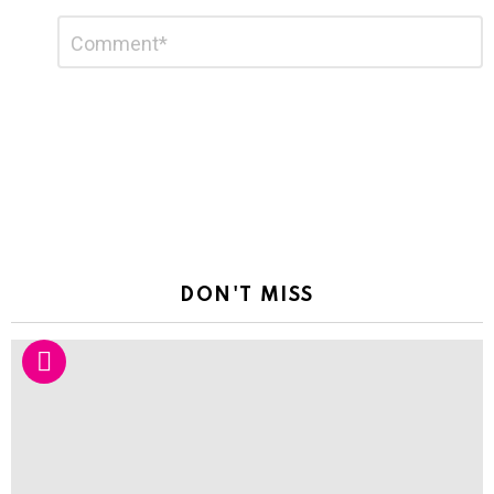
Leave
Comment
*
a
Reply
DON'T MISS