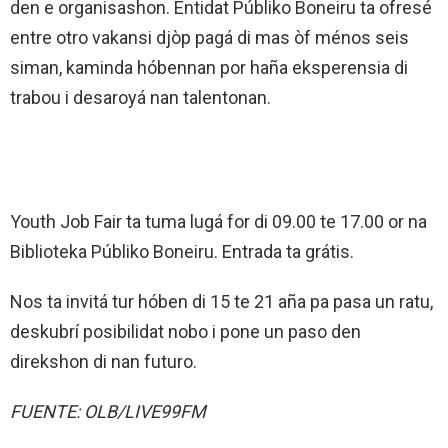
den e organisashon. Entidat Públiko Boneiru ta ofresé
entre otro vakansi djòp pagá di mas òf ménos seis
siman, kaminda hóbennan por haña eksperensia di
trabou i desaroyá nan talentonan.
Youth Job Fair ta tuma lugá for di 09.00 te 17.00 or na
Biblioteka Públiko Boneiru. Entrada ta grátis.
Nos ta invitá tur hóben di 15 te 21 aña pa pasa un ratu,
deskubrí posibilidat nobo i pone un paso den
direkshon di nan futuro.
FUENTE: OLB/LIVE99FM