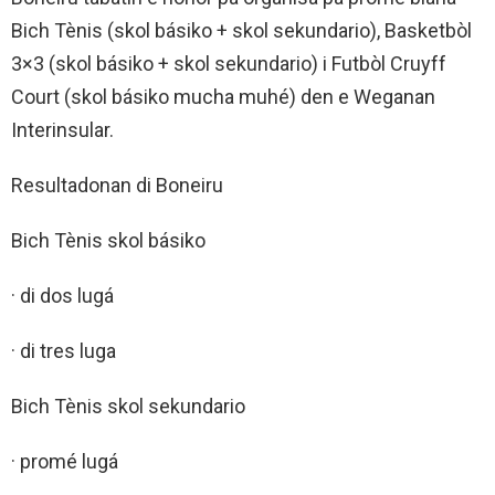
Bich Tènis (skol básiko + skol sekundario), Basketbòl
3×3 (skol básiko + skol sekundario) i Futbòl Cruyff
Court (skol básiko mucha muhé) den e Weganan
Interinsular.
Resultadonan di Boneiru
Bich Tènis skol básiko
· di dos lugá
· di tres luga
Bich Tènis skol sekundario
· promé lugá