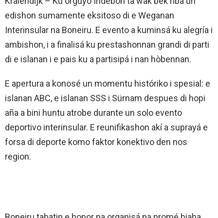
Kralendijk – Ku orguyo Indebon ta wak bèk riba un
edishon sumamente eksitoso di e Weganan
Interinsular na Boneiru. E evento a kuminsá ku alegría i
ambishon, i a finalisá ku prestashonnan grandi di parti
di e islanan i e pais ku a partisipá i nan hòbennan.
E apertura a konosé un momentu históriko i spesial: e
islanan ABC, e islanan SSS i Sürnam despues di hopi
aña a bini huntu atrobe durante un solo evento
deportivo interinsular. E reunifikashon akí a suprayá e
forsa di deporte komo faktor konektivo den nos
region.
Boneiru tabatin e honor pa organisá pa promé biaha