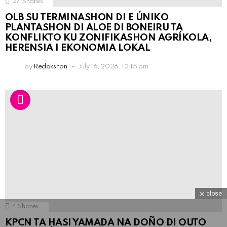
27
Shares
OLB SU TERMINASHON DI E ÚNIKO
PLANTASHON DI ALOE DI BONEIRU TA
KONFLIKTO KU ZONIFIKASHON AGRÍKOLA,
HERENSIA I EKONOMIA LOKAL
by
Redakshon
July 16, 2026, 12:15 pm
close
4
Shares
KPCN TA HASI YAMADA NA DOÑO DI OUTO