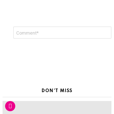
Leave
Comment
*
a
Reply
DON'T MISS